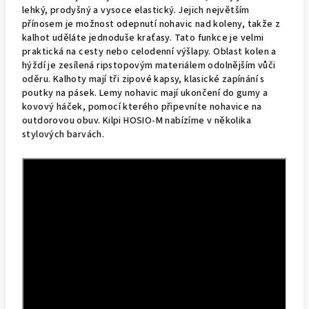
lehký, prodyšný a vysoce elastický. Jejich největším
přínosem je možnost odepnutí nohavic nad koleny, takže z
kalhot uděláte jednoduše kraťasy. Tato funkce je velmi
praktická na cesty nebo celodenní výšlapy. Oblast kolen a
hýždí je zesílená ripstopovým materiálem odolnějším vůči
oděru. Kalhoty mají tři zipové kapsy, klasické zapínání s
poutky na pásek. Lemy nohavic mají ukončení do gumy a
kovový háček, pomocí kterého připevníte nohavice na
outdorovou obuv. Kilpi HOSIO-M nabízíme v několika
stylových barvách.