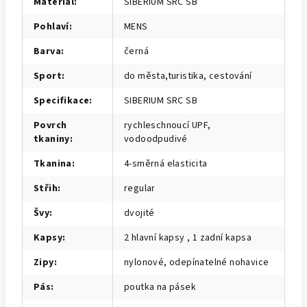
Materiál
:
SIBERIUM SRC SB
Pohlaví
:
MENS
Barva
:
černá
Sport
:
do města,turistika, cestování
Specifikace
:
SIBERIUM SRC SB
Povrch
rychleschnoucí UPF,
tkaniny
:
vodoodpudivé
Tkanina
:
4-směrná elasticita
Střih
:
regular
Švy
:
dvojité
Kapsy
:
2 hlavní kapsy , 1 zadní kapsa
Zipy
:
nylonové, odepínatelné nohavice
Pás
:
poutka na pásek