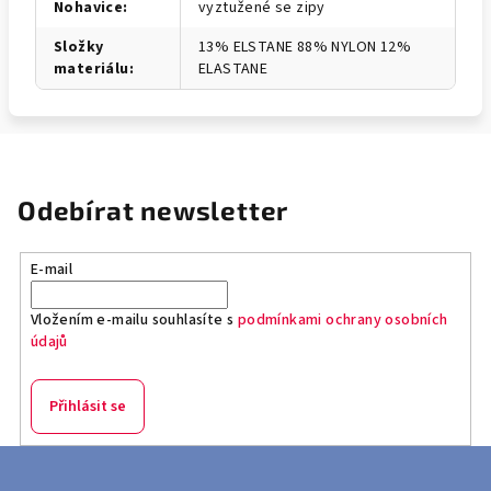
Nohavice
:
vyztužené se zipy
Složky
13% ELSTANE 88% NYLON 12%
materiálu
:
ELASTANE
Odebírat newsletter
E-mail
Vložením e-mailu souhlasíte s
podmínkami ochrany osobních
údajů
Přihlásit se
Z
á