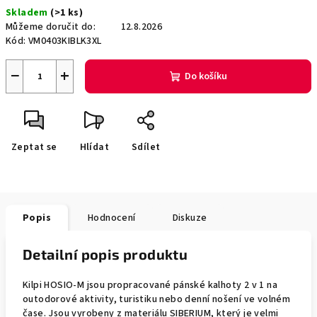
Měrná
Skladem
(>1 ks)
cena:
Můžeme doručit do:
12.8.2026
Kód:
VM0403KIBLK3XL
−
+
Do košíku
Zeptat se
Hlídat
Sdílet
Popis
Hodnocení
Diskuze
Detailní popis produktu
Kilpi HOSIO-M jsou propracované pánské kalhoty 2 v 1 na
outodorové aktivity, turistiku nebo denní nošení ve volném
čase. Jsou vyrobeny z materiálu SIBERIUM, který je velmi