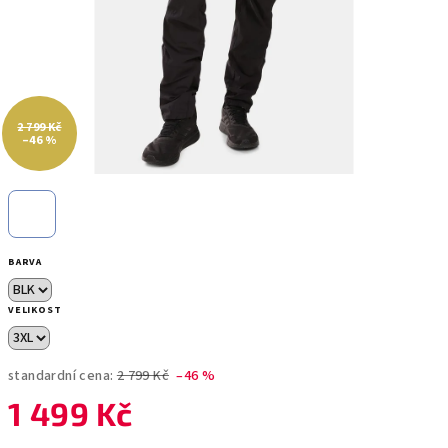
2 799 Kč
–46 %
BARVA
VELIKOST
standardní cena:
2 799 Kč
–46 %
1 499 Kč