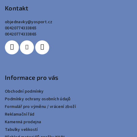
p
Kontakt
a
objednavky
@
yosport.cz
t
00420774333865
í
00420774333865
Informace pro vás
Obchodní podmínky
Podmínky ochrany osobních údajů
Formulář pro výměnu / vrácení zboží
Reklamační řád
Kamenná prodejna
Tabulky velikostí