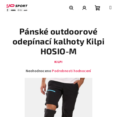
Přejít
na
obsah
Nákupní
Hledat
Přihlášení
Pánské outdoorové
košík
odepínací kalhoty Kilpi
HOSIO-M
KILPI
Průměrné
Neohodnoceno
Podrobnosti hodnocení
hodnocení
produktu
je
0,0
z
5
hvězdiček.