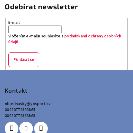
Odebírat newsletter
E-mail
Vložením e-mailu souhlasíte s
podmínkami ochrany osobních
údajů
Přihlásit se
Z
á
p
Kontakt
a
objednavky
@
yosport.cz
t
00420774333865
í
00420774333865