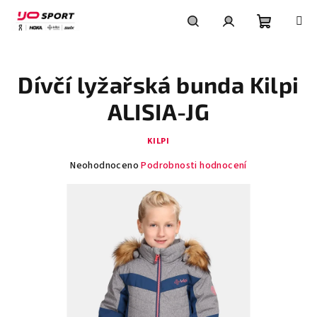
Přejít
na
obsah
Nákupní
Hledat
Přihlášení
Dívčí lyžařská bunda Kilpi
košík
ALISIA-JG
KILPI
Průměrné
Neohodnoceno
Podrobnosti hodnocení
hodnocení
produktu
je
0,0
z
5
hvězdiček.