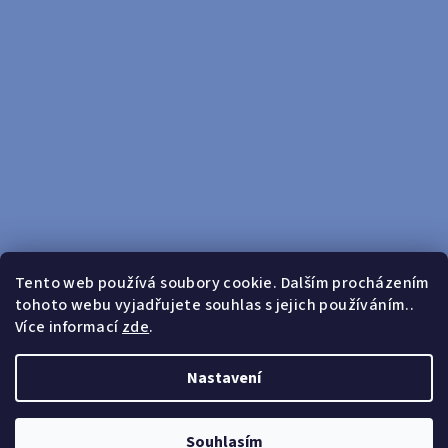
Tento web používá soubory cookie. Dalším procházením
tohoto webu vyjadřujete souhlas s jejich používáním..
Sledovat na Instagramu
Více informací
zde
.
Doprava zdarma od 599 Kč
Nastavení
Copyright 2026
yosport
. Všechna práva vyhrazena.
Upravit
nastavení cookies
Souhlasím