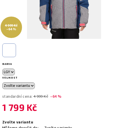
4 999 Kč
–64 %
BARVA
VELIKOST
standardní cena:
4 999 Kč
–64 %
1 799 Kč
Měrná
Zvolte variantu
cena: