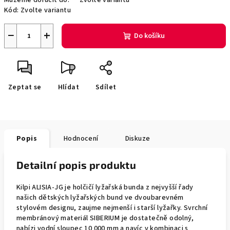
Můžeme doručit do:
Zvolte variantu
Kód:
Zvolte variantu
−
+
Do košíku
Zeptat se
Hlídat
Sdílet
Popis
Hodnocení
Diskuze
Detailní popis produktu
Kilpi ALISIA-JG je holčičí lyžařská bunda z nejvyšší řady
našich dětských lyžařských bund ve dvoubarevném
stylovém designu, zaujme nejmenší i starší lyžařky. Svrchní
membránový materiál SIBERIUM je dostatečně odolný,
nabízi vodní sloupec 10 000 mm a navíc v kombinaci s