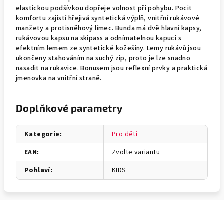
elastickou podšívkou dopřeje volnost při pohybu. Pocit
komfortu zajistí hřejivá syntetická výplň, vnitřní rukávové
manžety a protisněhový límec. Bunda má dvě hlavní kapsy,
rukávovou kapsu na skipass a odnímatelnou kapuci s
efektním lemem ze syntetické kožešiny. Lemy rukávů jsou
ukončeny stahováním na suchý zip, proto je lze snadno
nasadit na rukavice. Bonusem jsou reflexní prvky a praktická
jmenovka na vnitřní straně.
Doplňkové parametry
Kategorie
:
Pro děti
EAN
:
Zvolte variantu
Pohlaví
:
KIDS