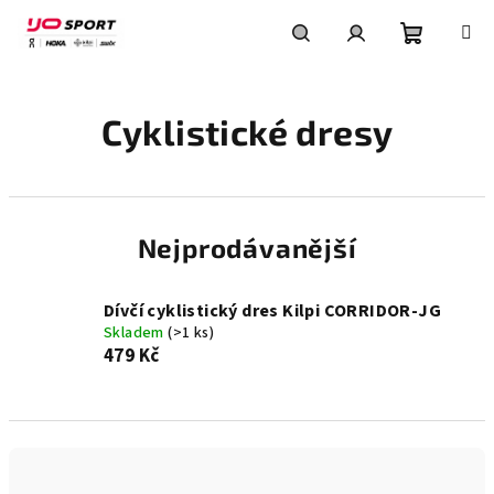
Přejít
na
obsah
Nákupní
Hledat
Přihlášení
Cyklistické dresy
košík
Nejprodávanější
Dívčí cyklistický dres Kilpi CORRIDOR-JG
Skladem
(>1 ks)
479 Kč
Ř