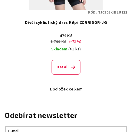
t
KÓD:
TJ0305KIBLU122
ů
Dívčí cyklistický dres Kilpi CORRIDOR-JG
479 Kč
1 799 Kč
(–73 %)
Skladem
(>1 ks)
Detail
1
položek celkem
O
v
l
á
Odebírat newsletter
d
a
E-mail