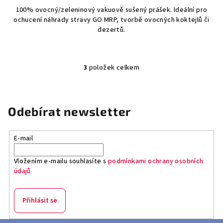
100% ovocný/zeleninový vakuově sušený prášek. Ideální pro
ochucení náhrady stravy GO MRP, tvorbě ovocných koktejlů či
dezertů.
3
položek celkem
O
v
l
á
Odebírat newsletter
d
a
E-mail
c
í
Vložením e-mailu souhlasíte s
podmínkami ochrany osobních
p
údajů
r
v
k
Přihlásit se
y
v