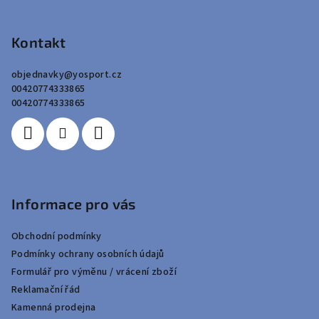
Z
ý
á
p
p
Kontakt
i
a
s
objednavky
@
yosport.cz
u
t
00420774333865
í
00420774333865
Informace pro vás
Obchodní podmínky
Podmínky ochrany osobních údajů
Formulář pro výměnu / vrácení zboží
Reklamační řád
Kamenná prodejna