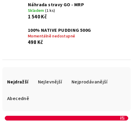
Náhrada stravy GO - MRP
Skladem
(1 ks)
1 540 Kč
100% NATIVE PUDDING 500G
Momentálně nedostupné
498 Kč
Ř
a
Nejdražší
Nejlevnější
Nejprodávanější
z
e
Abecedně
n
í
Otevřít filtr
p
V
r