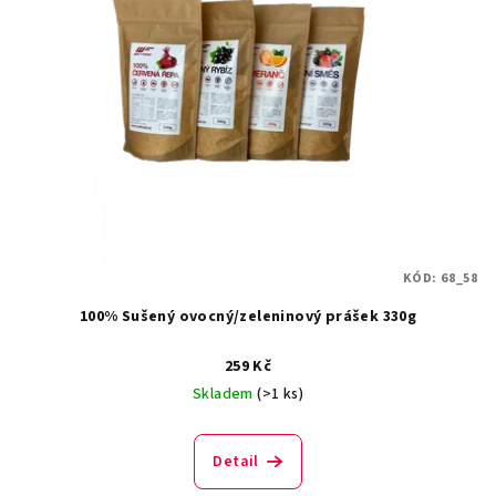
KÓD:
68_58
100% Sušený ovocný/zeleninový prášek 330g
259 Kč
Skladem
(>1 ks)
Detail