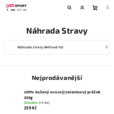
Přejít
na
obsah
Nákupní
Hledat
Přihlášení
Náhrada Stravy
košík
Náhrada stravy WeFood GO
Nejprodávanější
100% Sušený ovocný/zeleninový prášek
330g
Skladem
(>1 ks)
259 Kč