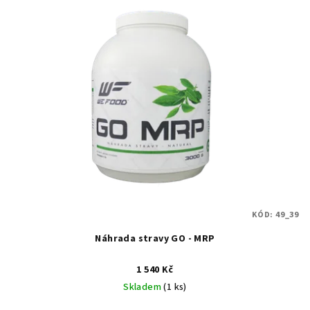
ý
o
p
d
i
u
s
k
p
t
r
ů
o
d
u
k
t
KÓD:
49_39
ů
Náhrada stravy GO - MRP
1 540 Kč
Skladem
(1 ks)