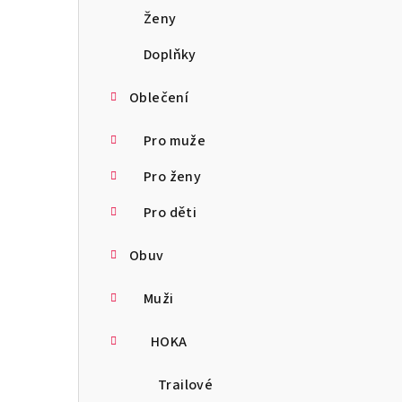
a
Ženy
n
Doplňky
n
Oblečení
í
Pro muže
p
Pro ženy
a
Pro děti
n
Obuv
e
l
Muži
HOKA
Trailové