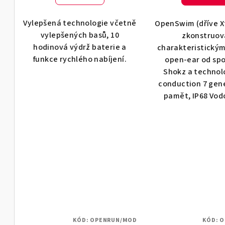
k
ů
t
Vylepšená technologie včetně
OpenSwim (dříve Xt
vylepšených basů, 10
zkonstruov
ů
hodinová výdrž baterie a
charakteristický
funkce rychlého nabíjení.
open-ear od spo
Shokz a technol
conduction 7 gen
pamět, IP68 Vodo
KÓD:
OPENRUN/MOD
KÓD:
O