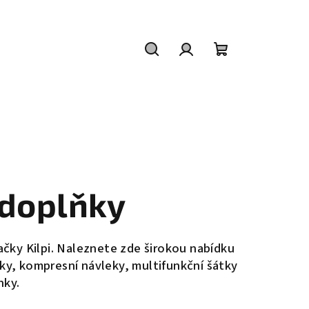
Hledat
Přihlášení
Nákupní
košík
 doplňky
načky Kilpi. Naleznete zde širokou nabídku
ky, kompresní návleky, multifunkční šátky
nky.