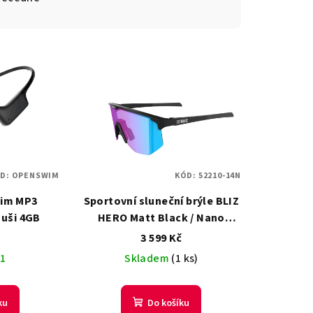
D:
OPENSWIM
KÓD:
52210-14N
im MP3
Sportovní sluneční brýle BLIZ
 uši 4GB
HERO Matt Black / Nano
Optics Violet Blue Multi
č
3 599 Kč
 1
Skladem
(1 ks)
ku
Do košíku