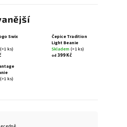
anější
ogo Swix
Čepice Tradition
Light Beanie
(>1 ks)
Skladem
(>1 ks)
č
399 Kč
od
antage
anie
(>1 ks)
becedně