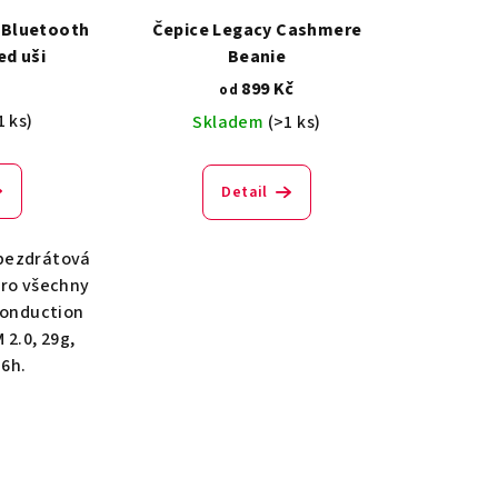
 Bluetooth
Čepice Legacy Cashmere
ed uši
Beanie
č
899 Kč
od
1 ks)
Skladem
(>1 ks)
Detail
bezdrátová
pro všechny
conduction
2.0, 29g,
 6h.