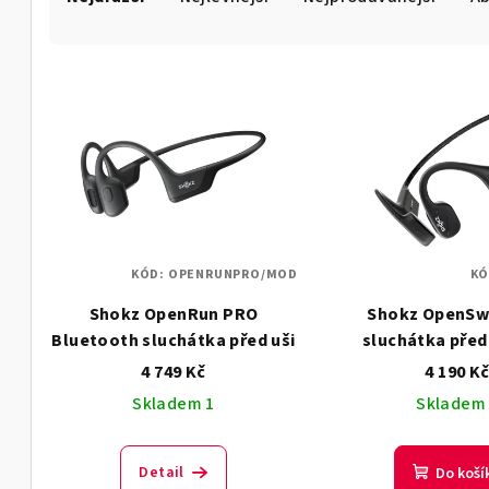
a
z
V
e
ý
n
p
í
i
p
s
r
KÓD:
OPENRUNPRO/MOD
KÓ
p
o
Shokz OpenRun PRO
Shokz OpenSw
r
d
Bluetooth sluchátka před uši
sluchátka před
o
4 749 Kč
4 190 K
u
Skladem 1
Skladem
d
k
u
t
Detail
Do koší