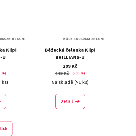
0652KIBLKUNI
KÓD:
SU0606KIDBLUNI
a Kilpi
Běžecká čelenka Kilpi
S-U
BRILLIANS-U
299 Kč
449 Kč
3 %)
(–33 %)
1 ks)
Na skladě
(>1 ks)
Detail
ších