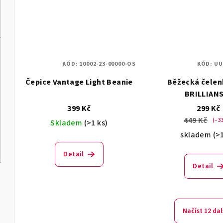
KÓD:
10002-23-00000-OS
KÓD:
UU
Čepice Vantage Light Beanie
Běžecká čelenk
BRILLIAN
399 Kč
299 Kč
449 Kč
(–3
Skladem
(>1 ks)
skladem
(>
Detail
Detail
Načíst 12 dal