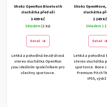
Shokz OpenRun Bluetooth
Shokz OpenMove,
sluchátka před uši
sluchátka př
3 499 Kč
2 249 K
Skladem
(1 ks)
Skladem 1
(
Detail
Detail
Lehká a pohodlná bezdrátová
Lehká a pohodlná 
stereo sluchátka OpenRun
stereo sluchátka 
jsou ideálním společníkem pro
sportovce. Bone 
všechny sportovce.
Premium PitchTM 
IP55, výdrž