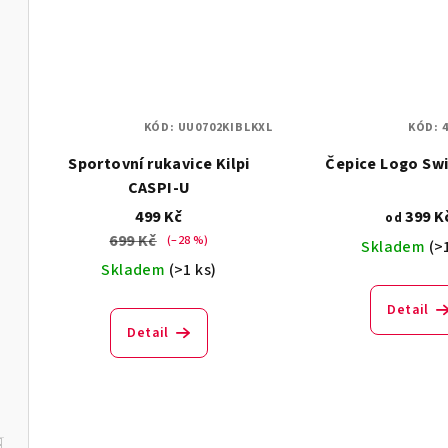
KÓD:
UU0702KIBLKXL
KÓD:
Sportovní rukavice Kilpi
Čepice Logo Swi
CASPI-U
499 Kč
399 K
od
699 Kč
(–28 %)
Skladem
(>
Skladem
(>1 ks)
Detail
Detail