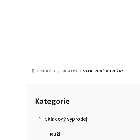
Přejít
na
obsah
/
SPORTY
/
SKIALPY
/
SKIALPOVÉ DOPLŇKY
DOMŮ
P
o
Kategorie
Přeskočit
kategorie
s
Skladový výprodej
t
Muži
r