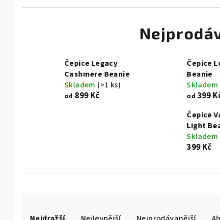
Nejprodáv
Čepice Legacy
Čepice L
Cashmere Beanie
Beanie
Skladem
(>1 ks)
Skladem
899 Kč
399 K
od
od
Čepice V
Light Be
Skladem
399 Kč
Ř
Nejdražší
Nejlevnější
Nejprodávanější
A