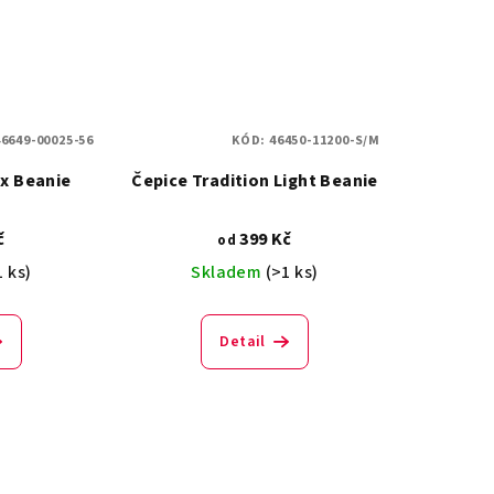
46649-00025-56
KÓD:
46450-11200-S/M
x Beanie
Čepice Tradition Light Beanie
č
399 Kč
od
1 ks)
Skladem
(>1 ks)
Detail