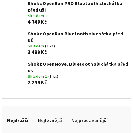
Shokz OpenRun PRO Bluetooth sluchátka
před uši
Skladem 1
4 749 Kč
Shokz OpenRun Bluetooth sluchátka před
uši
Skladem
(1 ks)
3 499 Kč
Shokz OpenMove, Bluetooth sluchátka před
uši
Skladem 1
(1 ks)
2 249 Kč
Ř
a
Nejdražší
Nejlevnější
Nejprodávanější
z