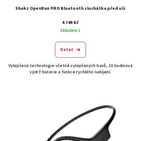
ů
Shokz OpenRun PRO Bluetooth sluchátka před uši
4 749 Kč
Skladem 1
Detail
Vylepšená technologie včetně vylepšených basů, 10 hodinová
výdrž baterie a funkce rychlého nabíjení.