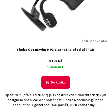
KÓD:
OPENSWIM
Shokz OpenSwim MP3 sluchátka před uši 4GB
4 190 Kč
Skladem 1
Do košíku
OpenSwim (dříve Xtrainerz) je zkonstruován s charakteristickým
designem open-ear od společnosti Shokz a technologií bone
conduction 7 generace. 4GB pamět, IP68 Vodotěsný,...