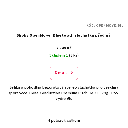
KÓD:
OPENMOVE/BIL
Shokz OpenMove, Bluetooth sluchátka před uši
2 249 Kč
Skladem 1
(1 ks)
Detail
Lehká a pohodlná bezdrátová stereo sluchátka pro všechny
sportovce. Bone conduction Premium PitchTM 2.0, 29g, IP55,
výdrž 6h.
4
položek celkem
O