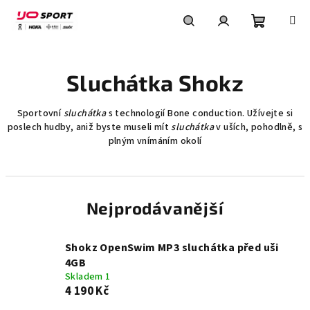
Přejít
na
obsah
Nákupní
Hledat
Přihlášení
Sluchátka Shokz
košík
Sportovní
sluchátka
s technologií Bone conduction. Užívejte si
poslech hudby, aniž byste museli mít
sluchátka
v uších, pohodlně, s
plným vnímáním okolí
Nejprodávanější
Shokz OpenSwim MP3 sluchátka před uši
4GB
Skladem 1
4 190 Kč