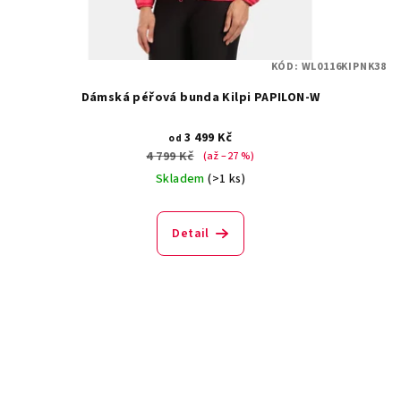
KÓD:
WL0116KIPNK38
Dámská péřová bunda Kilpi PAPILON-W
3 499 Kč
od
4 799 Kč
(až –27 %)
Skladem
(>1 ks)
Detail