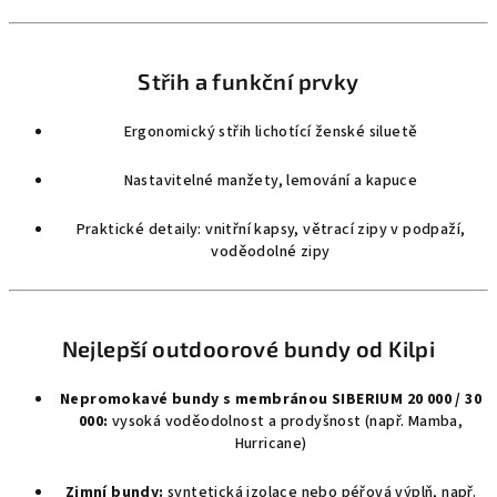
Střih a funkční prvky
Ergonomický střih lichotící ženské siluetě
Nastavitelné manžety, lemování a kapuce
Praktické detaily: vnitřní kapsy, větrací zipy v podpaží,
voděodolné zipy
Nejlepší outdoorové bundy od Kilpi
Nepromokavé bundy s membránou SIBERIUM 20 000 / 30
000:
vysoká voděodolnost a prodyšnost (např. Mamba,
Hurricane)
Zimní bundy:
syntetická izolace nebo péřová výplň, např.