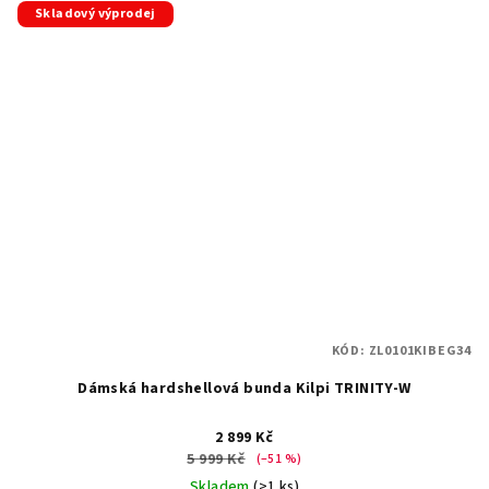
Skladový výprodej
KÓD:
ZL0101KIBEG34
Dámská hardshellová bunda Kilpi TRINITY-W
2 899 Kč
5 999 Kč
(–51 %)
Skladem
(>1 ks)