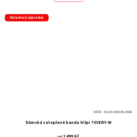
Skladový výprodej
KÓD:
UL0115KIBLK46
Dámská zateplená bunda Kilpi TEVERY-W
2 499 Kč
od