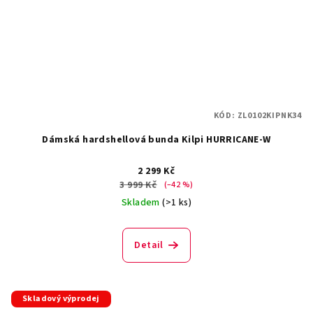
KÓD:
ZL0102KIPNK34
Dámská hardshellová bunda Kilpi HURRICANE-W
2 299 Kč
3 999 Kč
(–42 %)
Skladem
(>1 ks)
Detail
Skladový výprodej