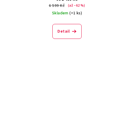
6 599 Kč
(až –62 %)
Skladem
(>1 ks)
Detail