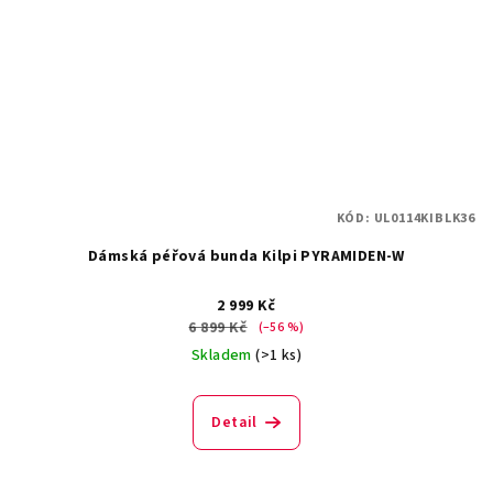
KÓD:
UL0114KIBLK36
Dámská péřová bunda Kilpi PYRAMIDEN-W
2 999 Kč
6 899 Kč
(–56 %)
Skladem
(>1 ks)
Detail