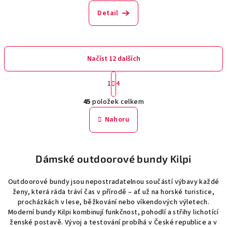
Detail
Načíst 12 dalších
S
1
4
t
O
r
45
položek celkem
á
v
n
l
Nahoru
k
á
o
d
v
a
á
Dámské outdoorové bundy Kilpi
n
c
í
í
Outdoorové bundy jsou nepostradatelnou součástí výbavy každé
p
ženy, která ráda tráví čas v přírodě – ať už na horské turistice,
r
procházkách v lese, běžkování nebo víkendových výletech.
v
Moderní bundy Kilpi kombinují funkčnost, pohodlí a střihy lichotící
k
ženské postavě. Vývoj a testování probíhá v České republice a v