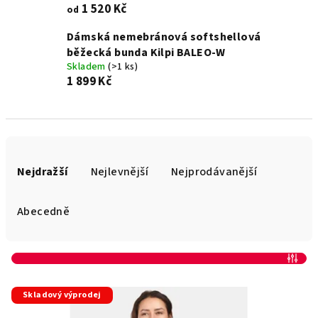
1 520 Kč
od
Dámská nemebránová softshellová
běžecká bunda Kilpi BALEO-W
Skladem
(>1 ks)
1 899 Kč
Ř
a
Nejdražší
Nejlevnější
Nejprodávanější
z
e
Abecedně
n
í
Otevřít filtr
p
V
r
Skladový výprodej
ý
o