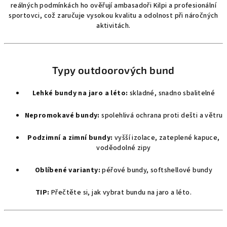
reálných podmínkách ho ověřují ambasadoři Kilpi a profesionální
y
sportovci, což zaručuje vysokou kvalitu a odolnost při náročných
v
aktivitách.
ý
p
i
s
Typy outdoorových bund
u
Lehké bundy na jaro a léto:
skladné, snadno sbalitelné
Nepromokavé bundy:
spolehlivá ochrana proti dešti a větru
Podzimní a zimní bundy:
vyšší izolace, zateplené kapuce,
voděodolné zipy
Oblíbené varianty:
péřové bundy, softshellové bundy
TIP:
Přečtěte si, jak vybrat bundu na jaro a léto.