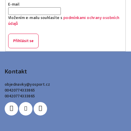
E-mail
Vložením e-mailu souhlasíte s
podmínkami ochrany osobních
údajů
Přihlásit se
Z
á
p
Kontakt
a
objednavky
@
yosport.cz
t
00420774333865
í
00420774333865