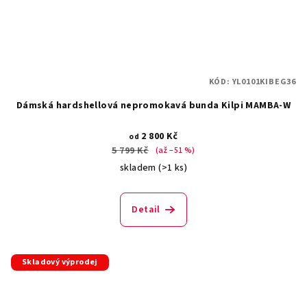
KÓD:
YL0101KIBEG36
Dámská hardshellová nepromokavá bunda Kilpi MAMBA-W
2 800 Kč
od
5 799 Kč
(až –51 %)
skladem
(>1 ks)
Detail
Skladový výprodej