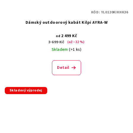
KÓD:
YL0120KIKHK36
Dámský outdoorový kabát Kilpi AYRA-W
2 499 Kč
od
3 699 Kč
(až –32 %)
Skladem
(>1 ks)
Detail
Skladový výprodej