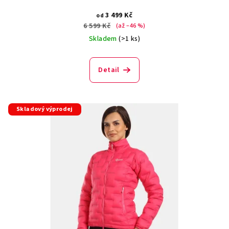
3 499 Kč
od
6 599 Kč
(až –46 %)
Skladem
(>1 ks)
Detail
Skladový výprodej