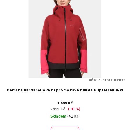
p
d
i
u
s
k
p
t
r
ů
o
d
u
k
t
KÓD:
1L0101KIDRD36
ů
Dámská hardshellová nepromokavá bunda Kilpi MAMBA-W
3 499 Kč
5 999 Kč
(–41 %)
Skladem
(>1 ks)