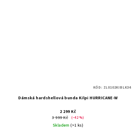
KÓD:
ZL0102KIBLK34
Dámská hardshellová bunda Kilpi HURRICANE-W
2 299 Kč
3 999 Kč
(–42 %)
Skladem
(>1 ks)