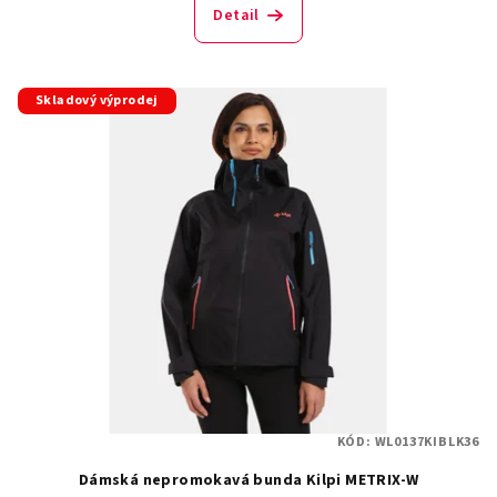
Detail
Skladový výprodej
KÓD:
WL0137KIBLK36
Dámská nepromokavá bunda Kilpi METRIX-W