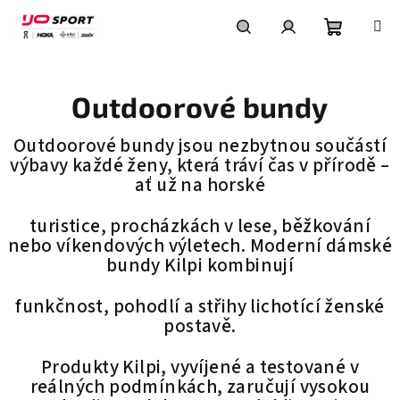
Přejít
na
obsah
Nákupní
Hledat
Přihlášení
Outdoorové bundy
košík
Outdoorové bundy jsou nezbytnou součástí
výbavy každé ženy, která tráví čas v přírodě –
ať už na horské
turistice, procházkách v lese, běžkování
nebo víkendových výletech. Moderní dámské
bundy Kilpi kombinují
funkčnost, pohodlí a střihy lichotící ženské
postavě.
Produkty Kilpi, vyvíjené a testované v
reálných podmínkách, zaručují vysokou