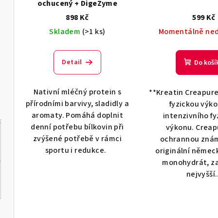
ochucený + DigeZyme
898 Kč
599 Kč
Skladem
(>1 ks)
Momentálně ne
Detail
Do koší
Nativní mléčný protein s
**Kreatin Creapure
přírodními barvivy, sladidly a
fyzickou výk
aromaty. Pomáhá doplnit
intenzivního f
denní potřebu bílkovin při
výkonu. Creap
zvýšené potřebě v rámci
ochrannou zná
sportu i redukce.
originální němec
monohydrát, zaj
nejvyšší.