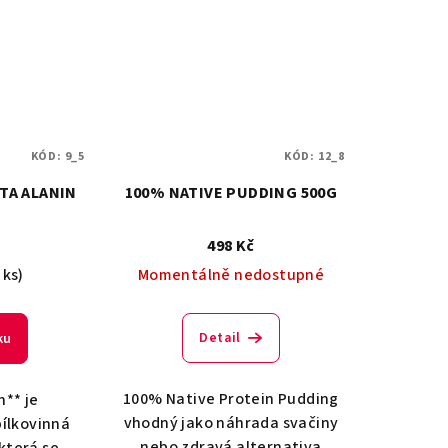
KÓD:
9_5
KÓD:
12_8
TA ALANIN
100% NATIVE PUDDING 500G
498 Kč
 ks)
Momentálně nedostupné
Detail
ku
100% Native Protein Pudding
n** je
vhodný jako náhrada svačiny
bílkovinná
nebo zdravá alternativa