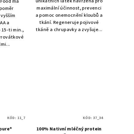
unikátních látek navržena pro
eFood má
maximální účinnost, prevenci
 poměr
a pomoc onemocnění kloubů a
 vyšším
tkání. Regeneruje pojivové
AA a
tkáně a chrupavky a zvyšuje...
15-ti min.,
syrovátkové
mi...
KÓD:
11_7
KÓD:
37_34
pure®
100% Nativní mléčný protein