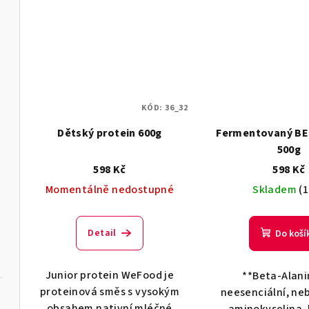
KÓD:
36_32
Dětský protein 600g
Fermentovaný BE
500g
598 Kč
598 Kč
Momentálně nedostupné
Skladem
(1
Detail
Do koší
Junior protein WeFood je
**Beta-Alani
proteinová směs s vysokým
neesenciální, ne
obsahem nativní mléčné