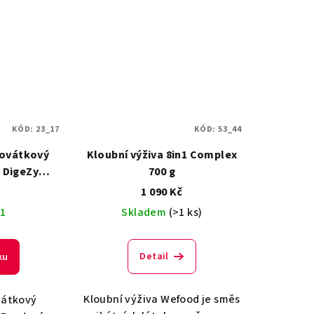
KÓD:
23_17
KÓD:
53_44
rovátkový
Kloubní výživa 8in1 Complex
+ DigeZyme
700 g
č
1 090 Kč
 1
Skladem
(>1 ks)
Detail
ku
Kloubní výživa Wefood je směs
vátkový