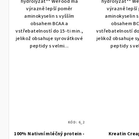
hydrolyzát** WeFood má
hydrolyzát** W
výrazně lepší poměr
výrazně lepší
aminokyselin s vyšším
aminokyselin s
obsahem BCAA a
obsahem BC
vstřebatelností do 15-ti min.,
vstřebatelností do 
jelikož obsahuje syrovátkové
jelikož obsahuje 
peptidy s velmi...
peptidy s vel
KÓD:
6_2
100% Nativní mléčný protein -
Kreatin Crea