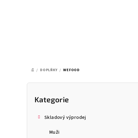
Přejít
na
obsah
/
DOPLŇKY
/
WEFOOD
DOMŮ
P
o
Kategorie
Přeskočit
kategorie
s
Skladový výprodej
t
Muži
r