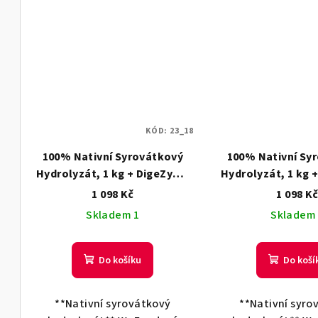
KÓD:
23_18
100% Nativní Syrovátkový
100% Nativní Sy
Hydrolyzát, 1 kg + DigeZyme
Hydrolyzát, 1 kg 
Hořká čokoláda
Vanilka
1 098 Kč
1 098 K
Skladem 1
Skladem
Do košíku
Do koší
**Nativní syrovátkový
**Nativní syro