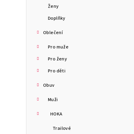
a
Ženy
n
Doplňky
n
Oblečení
í
Pro muže
p
Pro ženy
a
Pro děti
n
Obuv
e
l
Muži
HOKA
Trailové