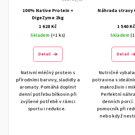
p
o
100% Native Protein +
Náhrada stravy 
r
d
DigeZyme 2kg
o
1 628 Kč
1 540 K
u
Skladem
(>1 ks)
Skladem
(1
d
k
u
t
Detail
Detail
k
ů
t
Nativní mléčný protein s
Nutričně vybal
přírodními barvivy, sladidly a
potravina s ideál
ů
aromaty. Pomáhá doplnit
makroživin i mi
denní potřebu bílkovin při
Perfektní náhra
zvýšené potřebě v rámci
denních porcí.
sportu i redukce.
pomocník při red
nebo když nesti