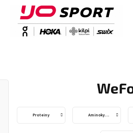
WeF
Proteiny
Aminokyseliny