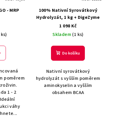
GO - MRP
100% Nativní Syrovátkový
Hydrolyzát, 1 kg + DigeZyme
č
1 098 Kč
 ks)
Skladem
(1 ks)
Do košíku
ancovaná
Nativní syrovátkový
ním poměrem
hydrolyzát s vyšším poměrem
kroživin.
aminokyselin a vyšším
da 1 - 2
obsahem BCAA
 Ideální
ukci váhy
hnete...