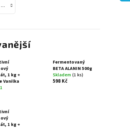
Náhrada Stravy
anější
ivní
Fermentovaný
kový
BETA ALANIN 500g
át, 1 kg +
Skladem
(1 ks)
598 Kč
 Vanilka
1
ivní
kový
át, 1 kg +