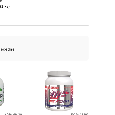
e
(1 ks)
becedně
KÓD:
49_39
KÓD:
11202