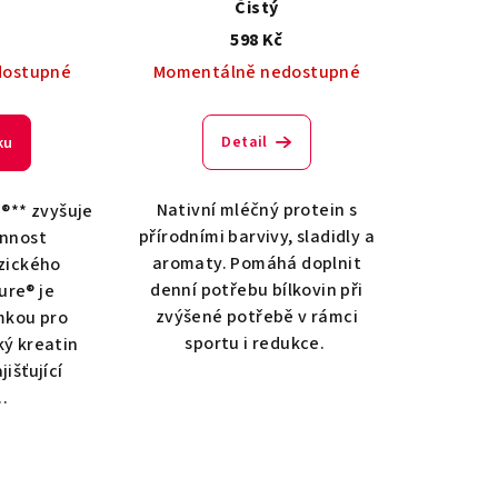
Čistý
598 Kč
dostupné
Momentálně nedostupné
Detail
ku
Nativní mléčný protein s
®** zvyšuje
přírodními barvivy, sladidly a
onnost
aromaty. Pomáhá doplnit
yzického
denní potřebu bílkovin při
ure® je
zvýšené potřebě v rámci
mkou pro
sportu i redukce.
ký kreatin
išťující
..