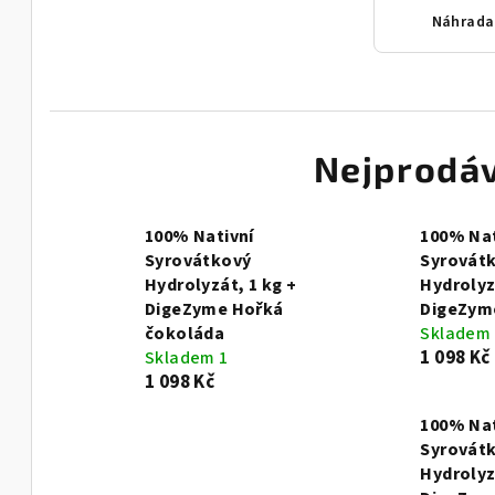
Nejprodáv
100% Nativní
100% Nat
Syrovátkový
Syrovát
Hydrolyzát, 1 kg +
Hydrolyz
DigeZyme Hořká
DigeZyme
čokoláda
Skladem 
1 098 Kč
Skladem 1
1 098 Kč
100% Nat
Syrovát
Hydrolyz