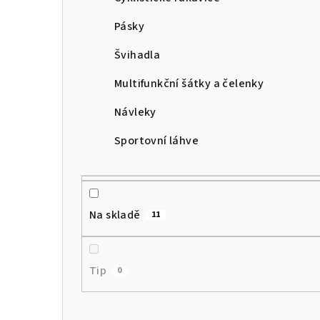
Pásky
Švihadla
Multifunkční šátky a čelenky
Návleky
Sportovní láhve
Na skladě
11
Tip
0