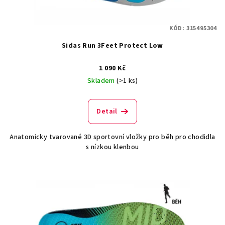
KÓD:
315495304
Sidas Run 3Feet Protect Low
1 090 Kč
Skladem
(>1 ks)
Detail
Anatomicky tvarované 3D sportovní vložky pro běh pro chodidla
s nízkou klenbou