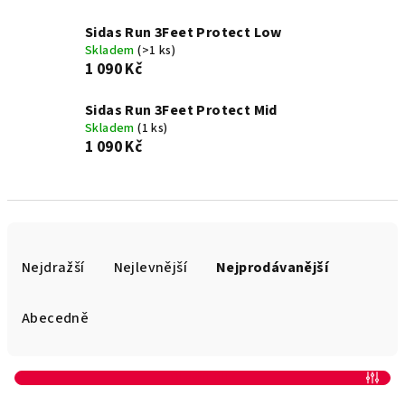
Sidas Run 3Feet Protect Low
Skladem
(>1 ks)
1 090 Kč
Sidas Run 3Feet Protect Mid
Skladem
(1 ks)
1 090 Kč
Ř
a
Nejdražší
Nejlevnější
Nejprodávanější
z
e
Abecedně
n
í
Otevřít filtr
p