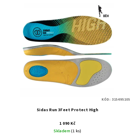
V
r
ý
o
p
d
i
u
s
k
p
t
r
ů
o
d
u
k
t
KÓD:
315495105
ů
Sidas Run 3Feet Protect High
1 090 Kč
Skladem
(1 ks)