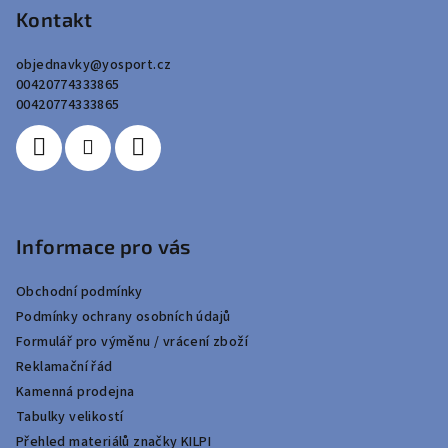
p
p
Kontakt
i
a
s
objednavky
@
yosport.cz
u
t
00420774333865
í
00420774333865
Informace pro vás
Obchodní podmínky
Podmínky ochrany osobních údajů
Formulář pro výměnu / vrácení zboží
Reklamační řád
Kamenná prodejna
Tabulky velikostí
Přehled materiálů značky KILPI