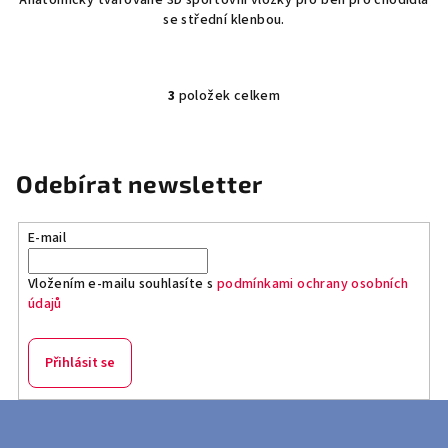
Anatomicky tvarované 3D sportovní vložky pro běh pro chodidla
se střední klenbou.
3
položek celkem
O
v
l
á
Odebírat newsletter
d
a
E-mail
c
í
Vložením e-mailu souhlasíte s
podmínkami ochrany osobních
p
údajů
r
v
k
Přihlásit se
y
v
Z
ý
á