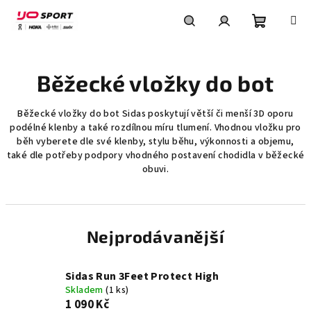
Přejít
na
obsah
Nákupní
Hledat
Přihlášení
Běžecké vložky do bot
košík
Běžecké vložky do bot Sidas poskytují větší či menší 3D oporu
podélné klenby a také rozdílnou míru tlumení. Vhodnou vložku pro
běh vyberete dle své klenby, stylu běhu, výkonnosti a objemu,
také dle potřeby podpory vhodného postavení chodidla v běžecké
obuvi.
Nejprodávanější
Sidas Run 3Feet Protect High
Skladem
(1 ks)
1 090 Kč