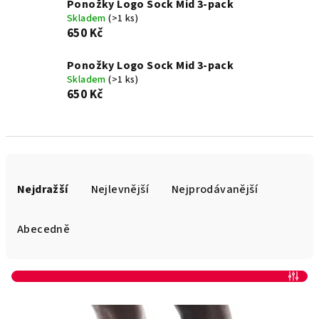
Ponožky Logo Sock Mid 3-pack
Skladem
(>1 ks)
650 Kč
Ponožky Logo Sock Mid 3-pack
Skladem
(>1 ks)
650 Kč
Ř
a
Nejdražší
Nejlevnější
Nejprodávanější
z
e
Abecedně
n
í
Otevřít filtr
p
V
r