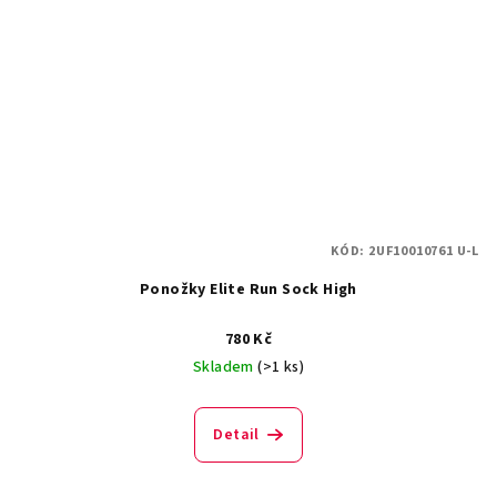
KÓD:
2UF10010761 U-L
Ponožky Elite Run Sock High
780 Kč
Skladem
(>1 ks)
Detail