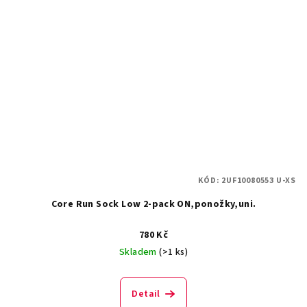
KÓD:
2UF10080553 U-XS
Core Run Sock Low 2-pack ON,ponožky,uni.
780 Kč
Skladem
(>1 ks)
Detail