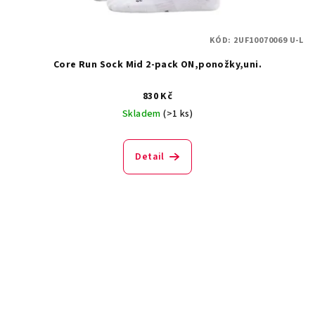
KÓD:
2UF10070069 U-L
Core Run Sock Mid 2-pack ON,ponožky,uni.
830 Kč
Skladem
(>1 ks)
Detail