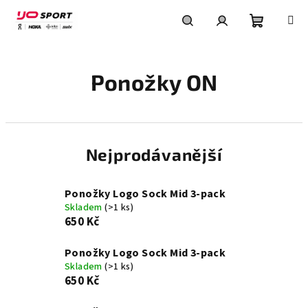
Přejít
na
obsah
Nákupní
Hledat
Přihlášení
Ponožky ON
košík
Nejprodávanější
Ponožky Logo Sock Mid 3-pack
Skladem
(>1 ks)
650 Kč
Ponožky Logo Sock Mid 3-pack
Skladem
(>1 ks)
650 Kč