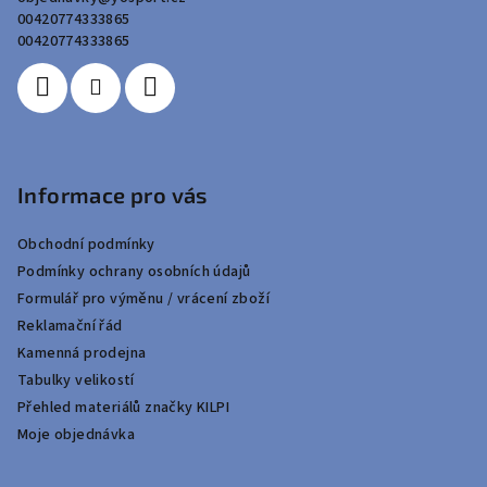
t
00420774333865
í
00420774333865
Informace pro vás
Obchodní podmínky
Podmínky ochrany osobních údajů
Formulář pro výměnu / vrácení zboží
Reklamační řád
Kamenná prodejna
Tabulky velikostí
Přehled materiálů značky KILPI
Moje objednávka