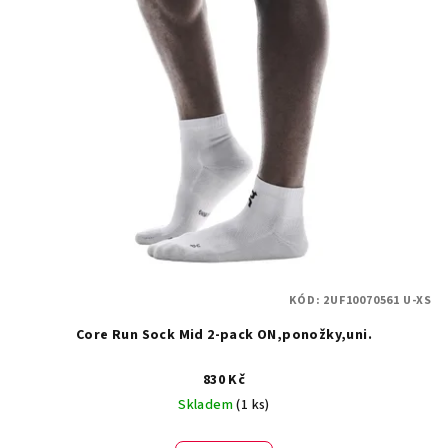
ý
o
p
d
i
u
s
k
p
t
r
ů
o
d
u
k
t
KÓD:
2UF10070561 U-XS
ů
Core Run Sock Mid 2-pack ON,ponožky,uni.
830 Kč
Skladem
(1 ks)