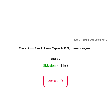
KÓD:
2UF10080561 U-L
Core Run Sock Low 2-pack ON,ponožky,uni.
780 Kč
Skladem
(>1 ks)
Detail