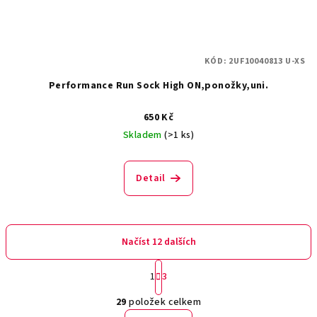
KÓD:
2UF10040813 U-XS
Performance Run Sock High ON,ponožky,uni.
650 Kč
Skladem
(>1 ks)
Detail
Načíst 12 dalších
S
1
3
t
O
r
29
položek celkem
á
v