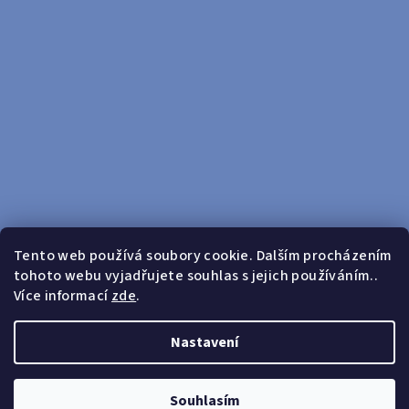
Tento web používá soubory cookie. Dalším procházením
tohoto webu vyjadřujete souhlas s jejich používáním..
Sledovat na Instagramu
Více informací
zde
.
Doprava zdarma od 599 Kč
Nastavení
Copyright 2026
yosport
. Všechna práva vyhrazena.
Upravit
nastavení cookies
Souhlasím