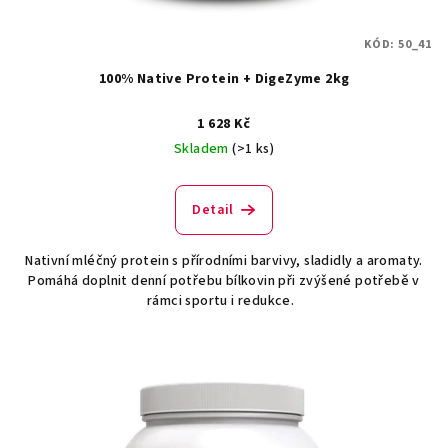
k
t
KÓD:
50_41
ů
100% Native Protein + DigeZyme 2kg
1 628 Kč
Skladem
(>1 ks)
Detail
Nativní mléčný protein s přírodními barvivy, sladidly a aromaty.
Pomáhá doplnit denní potřebu bílkovin při zvýšené potřebě v
rámci sportu i redukce.