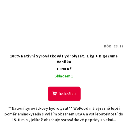
KÓD:
23_17
100% Nativní Syrovátkový Hydrolyzát, 1 kg + DigeZyme
Vanilka
1 098 Kč
Skladem 1
Do košíku
**Nativní syrovátkový hydrolyzát** WeFood má výrazně lepší
poměr aminokyselin s vyšším obsahem BCAA a vstřebatelností do
15-ti min., jelikož obsahuje syrovátkové peptidy s velmi...