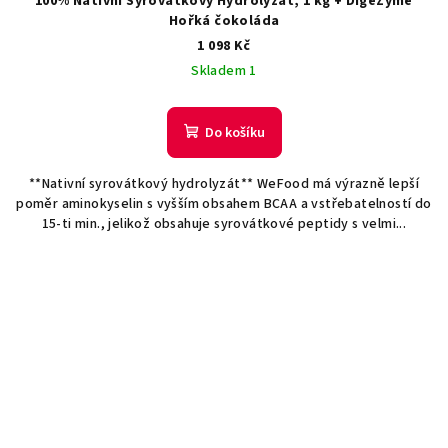
100% Nativní Syrovátkový Hydrolyzát, 1 kg + DigeZyme
Hořká čokoláda
1 098 Kč
Skladem 1
Do košíku
**Nativní syrovátkový hydrolyzát** WeFood má výrazně lepší
poměr aminokyselin s vyšším obsahem BCAA a vstřebatelností do
15-ti min., jelikož obsahuje syrovátkové peptidy s velmi...