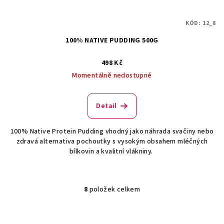
KÓD:
12_8
100% NATIVE PUDDING 500G
498 Kč
Momentálně nedostupné
Detail
100% Native Protein Pudding vhodný jako náhrada svačiny nebo
zdravá alternativa pochoutky s vysokým obsahem mléčných
bílkovin a kvalitní vlákniny.
8
položek celkem
O
v
l