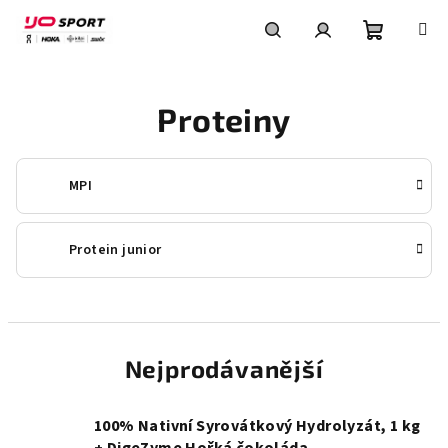
Přejít
na
obsah
Nákupní
Hledat
Přihlášení
Proteiny
košík
MPI
Protein junior
Nejprodávanější
100% Nativní Syrovátkový Hydrolyzát, 1 kg