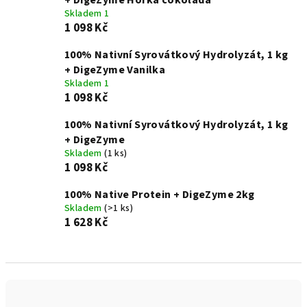
+ DigeZyme Hořká čokoláda
Skladem 1
1 098 Kč
100% Nativní Syrovátkový Hydrolyzát, 1 kg
+ DigeZyme Vanilka
Skladem 1
1 098 Kč
100% Nativní Syrovátkový Hydrolyzát, 1 kg
+ DigeZyme
Skladem
(1 ks)
1 098 Kč
100% Native Protein + DigeZyme 2kg
Skladem
(>1 ks)
1 628 Kč
Ř