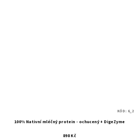
KÓD:
6_2
100% Nativní mléčný protein - ochucený + DigeZyme
898 Kč