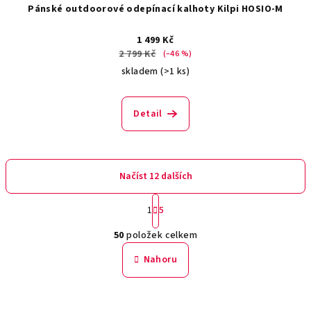
Pánské outdoorové odepínací kalhoty Kilpi HOSIO-M
1 499 Kč
2 799 Kč
(–46 %)
skladem
(>1 ks)
Detail
Načíst 12 dalších
S
1
5
t
O
r
50
položek celkem
á
v
n
l
Nahoru
k
á
o
d
v
a
á