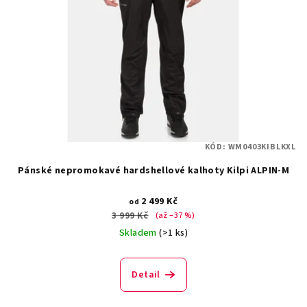
KÓD:
WM0403KIBLKXL
Pánské nepromokavé hardshellové kalhoty Kilpi ALPIN-M
2 499 Kč
od
3 999 Kč
(až –37 %)
Skladem
(>1 ks)
Detail