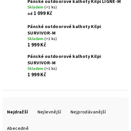
Pánské outdoorové kalhoty Kilpi LIGNE-M
Skladem
(>1 ks)
1 099 Kč
od
Pánské outdoorové kalhoty Kilpi
SURVIVOR-M
Skladem
(>1 ks)
1 999 Kč
Pánské outdoorové kalhoty Kilpi
SURVIVOR-M
Skladem
(>1 ks)
1 999 Kč
Ř
a
Nejdražší
Nejlevnější
Nejprodávanější
z
e
Abecedně