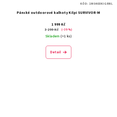
KÓD:
1M0403KIGRNL
Pánské outdoorové kalhoty Kilpi SURVIVOR-M
1 999 Kč
3 299 Kč
(–39 %)
Skladem
(>1 ks)
Detail