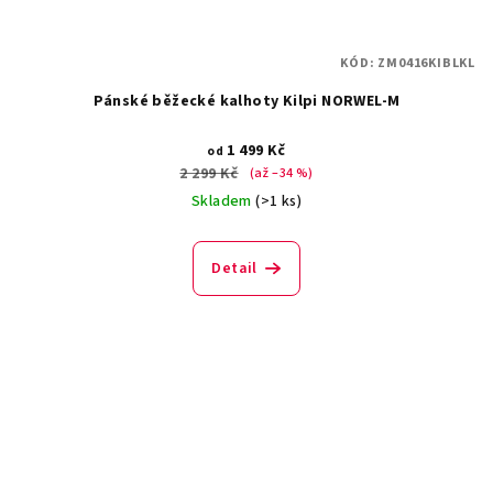
KÓD:
ZM0416KIBLKL
Pánské běžecké kalhoty Kilpi NORWEL-M
1 499 Kč
od
2 299 Kč
(až –34 %)
Skladem
(>1 ks)
Detail