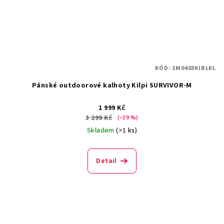
KÓD:
1M0403KIBLKL
Pánské outdoorové kalhoty Kilpi SURVIVOR-M
1 999 Kč
3 299 Kč
(–39 %)
Skladem
(>1 ks)
Detail