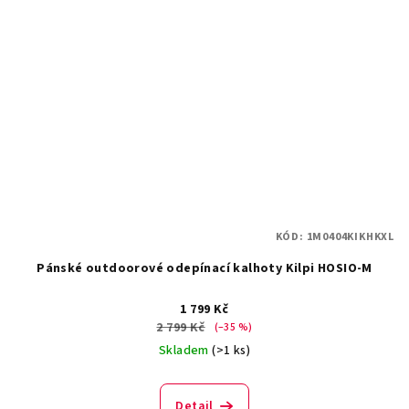
KÓD:
1M0404KIKHKXL
Pánské outdoorové odepínací kalhoty Kilpi HOSIO-M
1 799 Kč
2 799 Kč
(–35 %)
Skladem
(>1 ks)
Detail