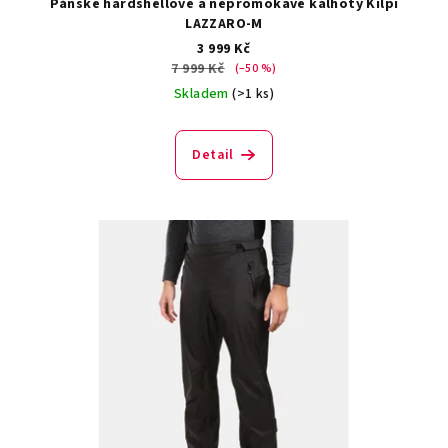
Pánské hardshellové a nepromokavé kalhoty Kilpi
LAZZARO-M
3 999 Kč
7 999 Kč
(–50 %)
Skladem
(>1 ks)
Detail