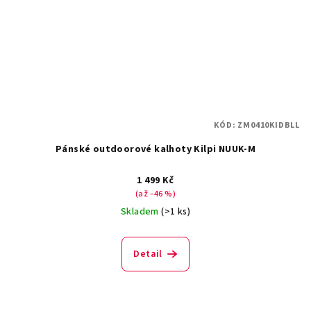
KÓD:
ZM0410KIDBLL
Pánské outdoorové kalhoty Kilpi NUUK-M
1 499 Kč
(až –46 %)
Skladem
(>1 ks)
Detail