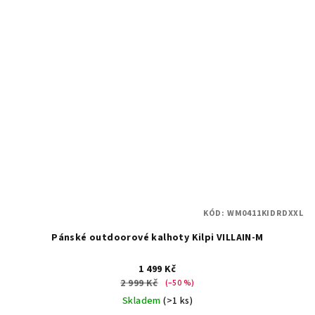
KÓD:
WM0411KIDRDXXL
Pánské outdoorové kalhoty Kilpi VILLAIN-M
1 499 Kč
2 999 Kč
(–50 %)
Skladem
(>1 ks)