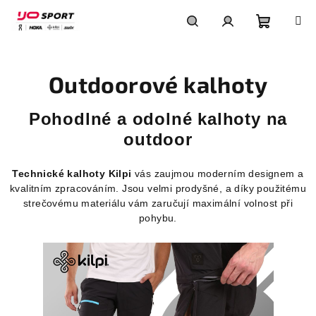
Přejít
na
obsah
Nákupní
Hledat
Přihlášení
Outdoorové kalhoty
košík
Pohodlné a odolné kalhoty na
outdoor
Technické kalhoty Kilpi
vás zaujmou moderním designem a
kvalitním zpracováním. Jsou velmi prodyšné, a díky použitému
strečovému materiálu vám zaručují maximální volnost při
pohybu.