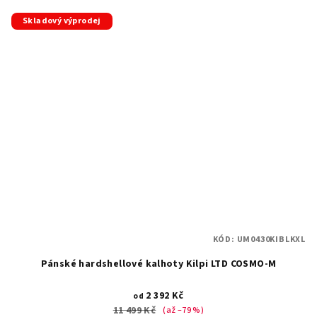
Skladový výprodej
KÓD:
UM0430KIBLKXL
Pánské hardshellové kalhoty Kilpi LTD COSMO-M
2 392 Kč
od
11 499 Kč
(až –79 %)