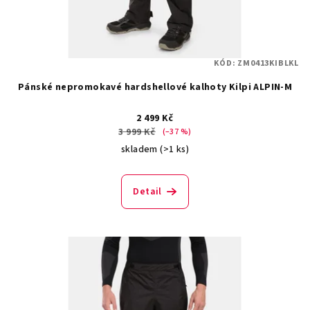
KÓD:
ZM0413KIBLKL
Pánské nepromokavé hardshellové kalhoty Kilpi ALPIN-M
2 499 Kč
3 999 Kč
(–37 %)
skladem
(>1 ks)
Detail