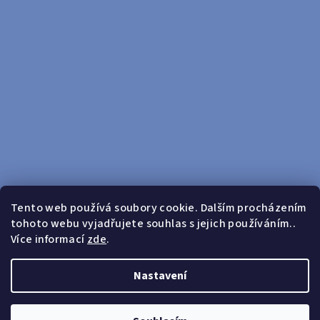
Tento web používá soubory cookie. Dalším procházením
tohoto webu vyjadřujete souhlas s jejich používáním..
Sledovat na Instagramu
Více informací
zde
.
Doprava zdarma od 599 Kč
Nastavení
Copyright 2026
yosport
. Všechna práva vyhrazena.
Upravit
nastavení cookies