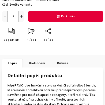
Můžeme doručit do:
Zvolte variantu
Kód:
Zvolte variantu
−
+
Do košíku
Zeptat se
Hlídat
Sdílet
Popis
Hodnocení
Diskuze
Detailní popis produktu
Kilpi RAVIO-J je funkční a stylová klučičí softshellová bunda,
která nabízí spolehlivou ochranu před nepříznivým počasím.
Navržena pro malé chlapce i teenagery, kteří rádi tráví čas
venku, ať už při procházkách v přírodě, sportovních
aktivitách, nebo cestou do školy.Ochrana proti větru a