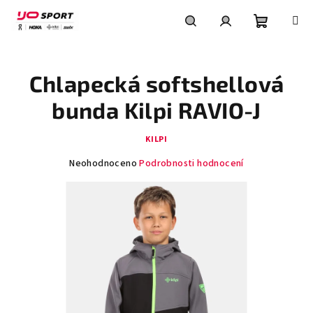
Přejít
na
obsah
Nákupní
Hledat
Přihlášení
Chlapecká softshellová
košík
bunda Kilpi RAVIO-J
KILPI
Průměrné
Neohodnoceno
Podrobnosti hodnocení
hodnocení
produktu
je
0,0
z
5
hvězdiček.