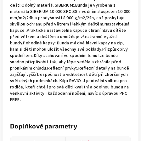
dešti:Odolný materiál SIBERIUM:.Bunda je vyrobena z
materiálu SIBERIUM 10 000 SRC SS s vodním sloupcem 10 000
mm/m2/24h a prodyšností 8 000 g/m2/24h, což poskytuje
skvělou ochranu před větrem i lehkým deštěm.Nastavitelná
kapuce:.Praktická nastavitelná kapuce chrání hlavu dítěte
před větrem a deštěm a umožňuje všestranné využití
bundy.Pohodlné kapsy:.Bunda má dvě hlavní kapsy na zip,
kam si děti mohou uložit všechny své poklady.Přizpůsobivý
spodní lem:.Díky stahování ve spodním lemu lze bundu
snadno přizpůsobit tak, aby lépe seděla a chránila před
pronikáním chladu.Reflexní prvky:.Reflexní detaily na bundě
zajišťují vyšší bezpečnost a viditelnost dětí při zhoršených
světelných podmínkách..Kilpi RAVIO-J je ideální volbou pro
rodiče, kteří chtějí pro své děti kvalitní a odolnou bundu na
venkovní aktivity i každodenní nošení, navíc s úpravou PFC
FREE.
Doplňkové parametry