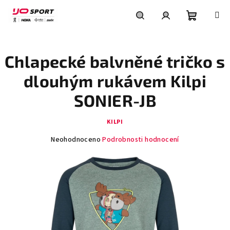
Přejít
na
obsah
Nákupní
Hledat
Přihlášení
Chlapecké balvněné tričko s
košík
dlouhým rukávem Kilpi
SONIER-JB
KILPI
Průměrné
Neohodnoceno
Podrobnosti hodnocení
hodnocení
produktu
je
0,0
z
5
hvězdiček.