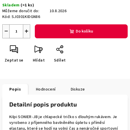
Měrná
Skladem
(>1 ks)
cena:
Můžeme doručit do:
10.8.2026
Kód:
SJ0301KIDGN86
−
+
Do košíku
Zeptat se
Hlídat
Sdílet
Popis
Hodnocení
Diskuze
Detailní popis produktu
Kilpi SONIER-JB je chlapecké tričko s dlouhým rukávem. Je
vyrobeno z příjemného bavlněného úpletu s příměsí
elastanu, které se hodí na volný čas a nenáročné sportovní