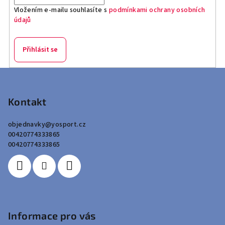
Vložením e-mailu souhlasíte s
podmínkami ochrany osobních
údajů
Přihlásit se
Z
á
p
Kontakt
a
objednavky
@
yosport.cz
t
00420774333865
í
00420774333865
Informace pro vás