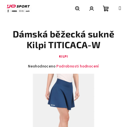
Přejít
na
obsah
Nákupní
Hledat
Přihlášení
Dámská běžecká sukně
košík
Kilpi TITICACA-W
KILPI
Průměrné
Neohodnoceno
Podrobnosti hodnocení
hodnocení
produktu
je
0,0
z
5
hvězdiček.