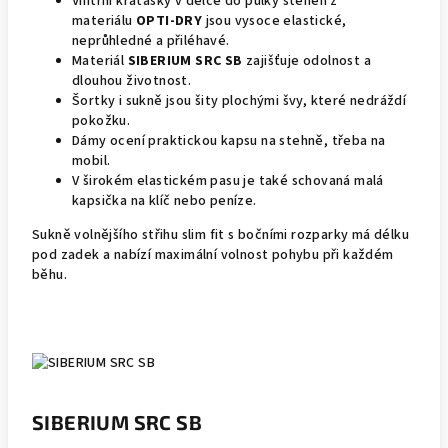
Vnitřní kraťásky v délce do půlky stehen z
materiálu
OPTI-DRY
jsou vysoce elastické,
neprůhledné a přiléhavé.
Materiál
SIBERIUM SRC SB
zajišťuje odolnost a
dlouhou životnost.
Šortky i sukně jsou šity plochými švy, které nedráždí
pokožku.
Dámy ocení praktickou kapsu na stehně, třeba na
mobil.
V širokém elastickém pasu je také schovaná malá
kapsička na klíč nebo peníze.
Sukně volnějšího střihu slim fit s bočními rozparky má délku
pod zadek a nabízí maximální volnost pohybu při každém
běhu.
SIBERIUM SRC SB