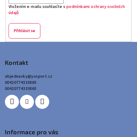
Vložením e-mailu souhlasíte s
podmínkami ochrany osobních
údajů
Přihlásit se
Z
á
p
Kontakt
a
objednavky
@
yosport.cz
t
00420774333865
í
00420774333865
Informace pro vás