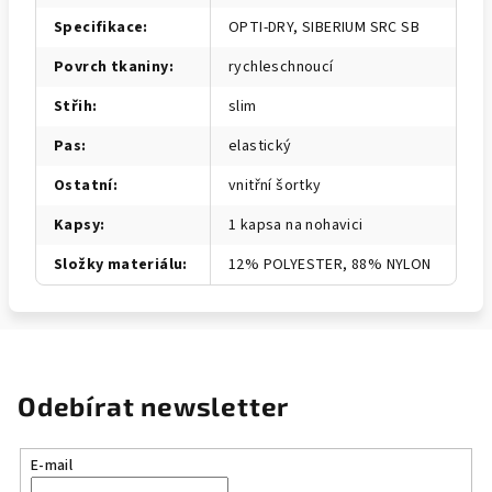
Specifikace
:
OPTI-DRY, SIBERIUM SRC SB
Povrch tkaniny
:
rychleschnoucí
Střih
:
slim
Pas
:
elastický
Ostatní
:
vnitřní šortky
Kapsy
:
1 kapsa na nohavici
Složky materiálu
:
12% POLYESTER, 88% NYLON
Odebírat newsletter
E-mail