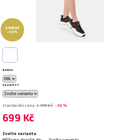
1 399 Kč
–50 %
BARVA
VELIKOST
standardní cena:
1 399 Kč
–50 %
699 Kč
Měrná
Zvolte variantu
cena: