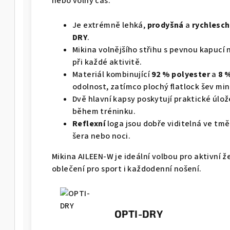
nebo volný čas.
Je extrémně lehká,
prodyšná
a
rychlesc
DRY
.
Mikina volnějšího střihu s pevnou kapuc
při každé aktivitě.
Materiál kombinující
92 % polyester
a
8 
odolnost, zatímco plochý flatlock šev mini
Dvě hlavní kapsy poskytují praktické úlož
během tréninku.
Reflexní
loga jsou dobře viditelná ve tmě
šera nebo noci.
Mikina AILEEN-W je ideální volbou pro aktivní ž
oblečení pro sport i každodenní nošení.
OPTI-DRY