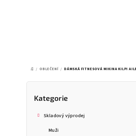
Přejít
na
obsah
/
OBLEČENÍ
/
DÁMSKÁ FITNESOVÁ MIKINA KILPI AI
DOMŮ
P
o
Kategorie
Přeskočit
kategorie
s
Skladový výprodej
t
Muži
r