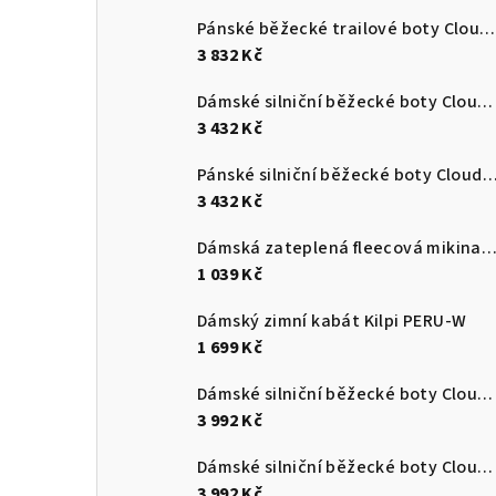
Pánské běžecké trailové boty Cloudultra 3
3 832 Kč
Dámské silniční běžecké boty Cloudswift 4
3 432 Kč
Pánské silniční běžecké boty Cloudsurf
3 432 Kč
Dámská zateplená fleecová mikina s kapucí Kilpi NEV
1 039 Kč
Dámský zimní kabát Kilpi PERU-W
1 699 Kč
Dámské silniční běžecké boty Cloudmonster 3
3 992 Kč
Dámské silniční běžecké boty Cloudmonster 3
3 992 Kč