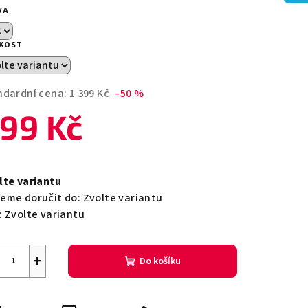
duktu
VA
IKOST
zdiček.
ndardní cena:
1 399 Kč
–50 %
99 Kč
ná
a:
lte variantu
eme doručit do:
Zvolte variantu
:
Zvolte variantu
+
Do košíku