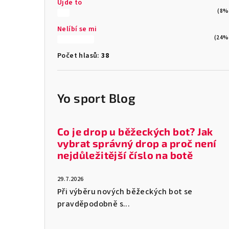
Ujde to
(8%
Nelíbí se mi
(24%
Počet hlasů:
38
Yo sport Blog
Co je drop u běžeckých bot? Jak
vybrat správný drop a proč není
nejdůležitější číslo na botě
29.7.2026
Při výběru nových běžeckých bot se
pravděpodobně s...