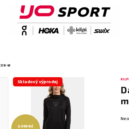
LEEN-W
KILP
Skladový výprodej
D
m
Prů
Neo
hod
1 399 Kč