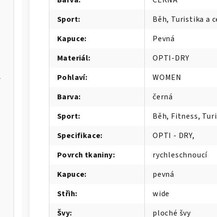
Sport
:
Běh, Turistika a c
Kapuce
:
Pevná
Materiál
:
OPTI-DRY
er Max
Pohlaví
:
WOMEN
Barva
:
černá
IA-W
Sport
:
Běh, Fitness, Turi
Specifikace
:
OPTI - DRY,
Povrch tkaniny
:
rychleschnoucí
Kapuce
:
pevná
Střih
:
wide
Švy
:
ploché švy