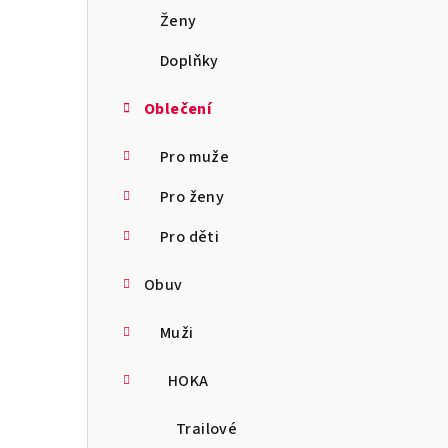
a
Ženy
n
Doplňky
n
Oblečení
í
Pro muže
p
Pro ženy
a
Pro děti
n
Obuv
e
l
Muži
HOKA
Trailové