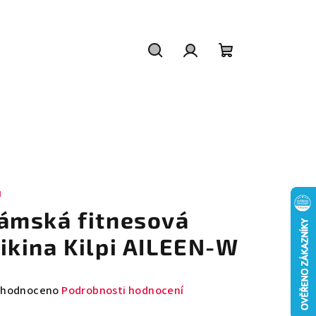
Hledat
Přihlášení
Nákupní
košík
I
ámská fitnesová
ikina Kilpi AILEEN-W
měrné
hodnoceno
Podrobnosti hodnocení
nocení