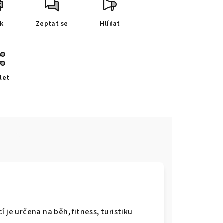
sk
Zeptat se
Hlídat
let
e
 je určena na běh, fitness, turistiku