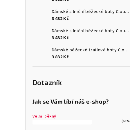
Dámské silniční běžecké boty Cloudsurfer Max
3 432 Kč
Dámské silniční běžecké boty Cloudsurfer Max
3 432 Kč
Dámské běžecké trailové boty Cloudultra 3
3 832 Kč
Dotazník
Jak se Vám líbí náš e-shop?
Velmi pěkný
(68%