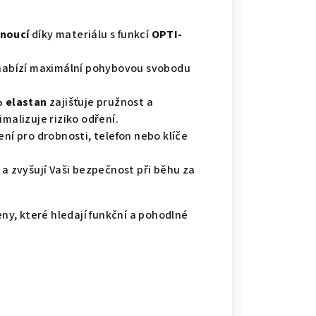
hnoucí
díky materiálu s funkcí
OPTI-
í nabízí maximální pohybovou svobodu
% elastan
zajišťuje pružnost a
malizuje riziko odření.
ení pro drobnosti, telefon nebo klíče
 a zvyšují Vaši bezpečnost při běhu za
eny, které hledají funkční a pohodlné