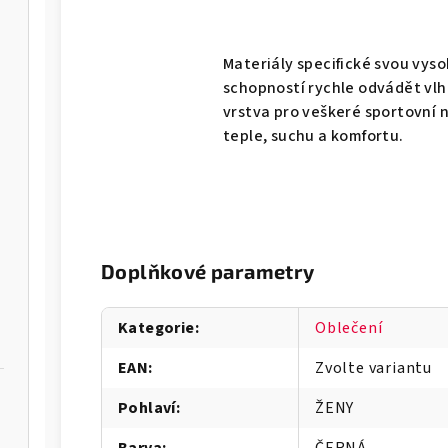
Materiály specifické svou vyso
schopností rychle odvádět vlhk
vrstva pro veškeré sportovní n
teple, suchu a komfortu.
Doplňkové parametry
Kategorie
:
Oblečení
EAN
:
Zvolte variantu
Pohlaví
:
ŽENY
Barva
:
ČERNÁ