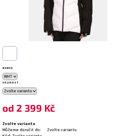
BARVA
VELIKOST
od
2 399 Kč
Měrná
Zvolte variantu
cena:
Můžeme doručit do:
Zvolte variantu