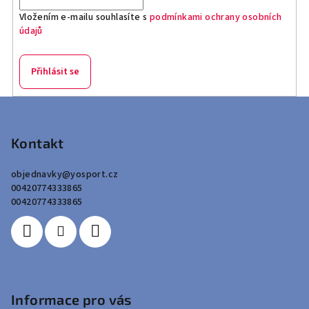
Vložením e-mailu souhlasíte s
podmínkami ochrany osobních
údajů
Přihlásit se
Z
á
p
Kontakt
a
objednavky
@
yosport.cz
t
00420774333865
í
00420774333865
Informace pro vás