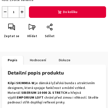
Kód:
Zvolte variantu
−
+
Do košíku
Zeptat se
Hlídat
Sdílet
Popis
Hodnocení
Diskuze
Detailní popis produktu
Kilpi SKIMMIA-W
je dámská lyžařská bunda s atraktivním
designem, která spojuje funkčnost a módní vzhled.
Materiál
SIBERIUM 10 000 2L STRETCH
a hřejivá
výplň
EMPORIUM LOFT
chrání před zimou i vlhkostí. Skvěle
padnoucí střih doplňují reflexní prvky.