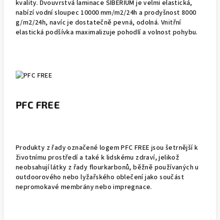
kvality. Dvouvrstvá laminace SIBERIUM je velmi elastická,
nabízí vodní sloupec 10000 mm/m2/24h a prodyšnost 8000
g/m2/24h, navíc je dostatečně pevná, odolná. Vnitřní
elastická podšívka maximalizuje pohodlí a volnost pohybu.
PFC FREE
Produkty z řady označené logem PFC FREE jsou šetrnější k
životnímu prostředí a také k lidskému zdraví, jelikož
neobsahují látky z řady flourkarbonů, běžně používaných u
outdoorového nebo lyžařského oblečení jako součást
nepromokavé membrány nebo impregnace.