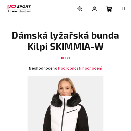
Přejít
na
obsah
Nákupní
Hledat
Přihlášení
Dámská lyžařská bunda
košík
Kilpi SKIMMIA-W
KILPI
Průměrné
Neohodnoceno
Podrobnosti hodnocení
hodnocení
produktu
je
0,0
z
5
hvězdiček.