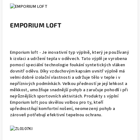
EMPORIUM LOFT
Emporium loft - Je inovativní typ výplně, který je používaný
k izolaci a udržení tepla v oděvech. Tato výplň je vyrobena
pomocí speciální technologie foukání syntetických vláken
dovnitř oděvu. Díky vzduchovým kapsám uvnitř výplně má
velmi dobré izolační vlastnosti a udržuje tělo v teple i v
nepříznivých podmínkách. Velkou předností je její lehkost a
měkkost, umožňuje snadnější pohyb a zaručuje pohodlí i při
nejrůznějších sportovních aktivitách. Produkty s výplní
Emporium loft jsou skvělou volbou pro ty, kteří
upřednostňují komfortní nošení, neomezený pohyb a
zároveň potřebují efektivní tepelnou ochranu.