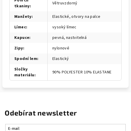
Povrch
Větruvzdorný
tkaniny
:
Manžety
:
Elastické, otvory na palce
Límec
:
vysoký límec
Kapuce
:
pevná, nastvitelná
Zipy
:
nylonové
Spodní lem
:
Elastický
Složky
90% POLYESTER 10% ELASTANE
materiálu
:
Odebírat newsletter
E-mail