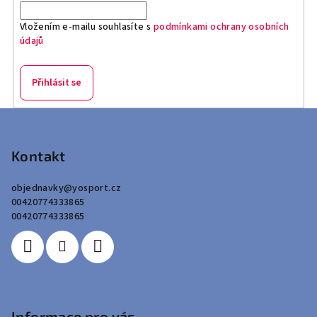
Vložením e-mailu souhlasíte s
podmínkami ochrany osobních
údajů
Přihlásit se
Z
á
p
Kontakt
a
objednavky
@
yosport.cz
t
00420774333865
í
00420774333865
Informace pro vás