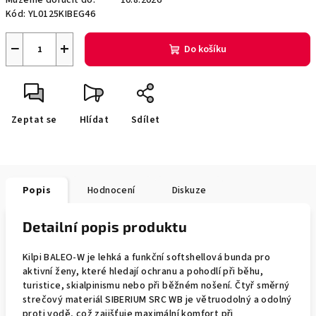
Můžeme doručit do:
10.8.2026
Kód:
YL0125KIBEG46
−
+
Do košíku
Zeptat se
Hlídat
Sdílet
Popis
Hodnocení
Diskuze
Detailní popis produktu
Kilpi BALEO-W je lehká a funkční softshellová bunda pro
aktivní ženy, které hledají ochranu a pohodlí při běhu,
turistice, skialpinismu nebo při běžném nošení. Čtyř směrný
strečový materiál SIBERIUM SRC WB je větruodolný a odolný
proti vodě, což zajišťuje maximální komfort při