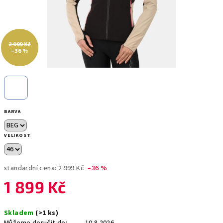
2 999 Kč
–36 %
BARVA
VELIKOST
standardní cena:
2 999 Kč
–36 %
1 899 Kč
Měrná
Skladem
(>1 ks)
cena: