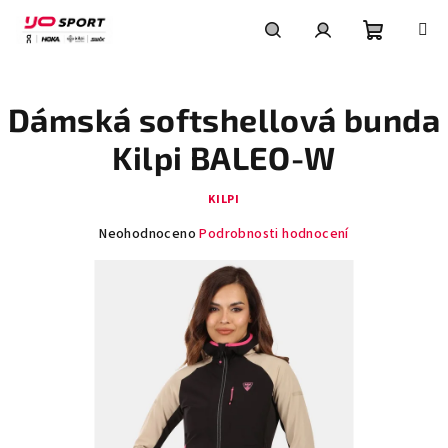
Přejít
na
obsah
Nákupní
Hledat
Přihlášení
Dámská softshellová bunda
košík
Kilpi BALEO-W
KILPI
Průměrné
Neohodnoceno
Podrobnosti hodnocení
hodnocení
produktu
je
0,0
z
5
hvězdiček.