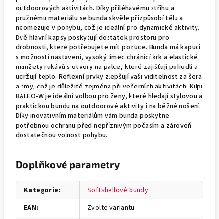
outdoorových aktivitách. Díky přiléhavému střihu a
pružnému materiálu se bunda skvěle přizpůsobí tělu a
neomezuje v pohybu, což je ideální pro dynamické aktivity.
Dvě hlavní kapsy poskytují dostatek prostoru pro
drobnosti, které potřebujete mít po ruce. Bunda má kapuci
s možností nastavení, vysoký límec chránící krk a elastické
manžety rukávů s otvory na palce, které zajišťují pohodlí a
udržují teplo. Reflexní prvky zlepšují vaši viditelnost za šera
a tmy, což je důležité zejména při večerních aktivitách. Kilpi
BALEO-W je ideální volbou pro ženy, které hledají stylovou a
praktickou bundu na outdoorové aktivity i na běžné nošení.
Díky inovativním materiálům vám bunda poskytne
potřebnou ochranu před nepříznivým počasím a zároveň
dostatečnou volnost pohybu.
Doplňkové parametry
Kategorie
:
Softshellové bundy
EAN
:
Zvolte variantu