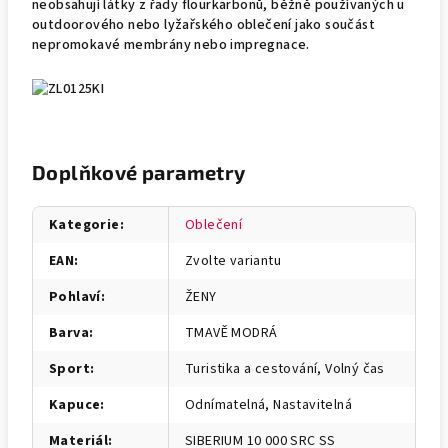
neobsahují látky z řady flourkarbonů, běžně používaných u
outdoorového nebo lyžařského oblečení jako součást
nepromokavé membrány nebo impregnace.
Doplňkové parametry
Kategorie
:
Oblečení
EAN
:
Zvolte variantu
Pohlaví
:
ŽENY
Barva
:
TMAVĚ MODRÁ
Sport
:
Turistika a cestování, Volný čas
Kapuce
:
Odnímatelná, Nastavitelná
Materiál
:
SIBERIUM 10 000 SRC SS