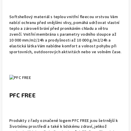
Softshellový materiál s teplou vnitřní fleecou vrstvou Vám
nabízí ochranu před vnějšími vlivy, pomáhá udržovat vlastní
teplo a zároveň brání před pronikáním chladu a větru
zvenčí. Vnitřní membrána s parametry vodního sloupce až
10 000 mm/m2/24h a prodyšnosti až 10 000 g/m2/24h a
elastická látka Vám nabídne komfort a volnost pohybu při
sportovních, outdoorových aktivitách nebo ve volném čase.
PFC FREE
Produkty z řady označené logem PFC FREE jsou šetrnější k
životnímu prostředí a také k lidskému zdraví, jelikož