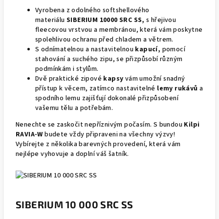
Vyrobena z odolného softshellového
materiálu
SIBERIUM 10000 SRC SS,
s hřejivou
fleecovou vrstvou a membránou, která vám poskytne
spolehlivou ochranu před chladem a větrem.
S odnímatelnou a nastavitelnou
kapucí,
pomocí
stahování a suchého zipu, se přizpůsobí různým
podmínkám i stylům.
Dvě praktické zipové
kapsy
vám umožní snadný
přístup k věcem, zatímco nastavitelné
lemy rukávů
a
spodního lemu zajišťují dokonalé přizpůsobení
vašemu tělu a potřebám.
Nenechte se zaskočit nepříznivým počasím. S bundou
Kilpi
RAVIA-W
budete vždy připraveni na všechny výzvy!
Vybírejte z několika barevných provedení, která vám
nejlépe vyhovuje a doplní váš šatník.
SIBERIUM 10 000 SRC SS