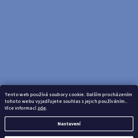
Tento web používá soubory cookie. Dalším procházením
tohoto webu vyjadřujete souhlas s jejich používáním..
Sledovat na Instagramu
Více informací
zde
.
Doprava zdarma od 599 Kč
Nastavení
Copyright 2026
yosport
. Všechna práva vyhrazena.
Upravit