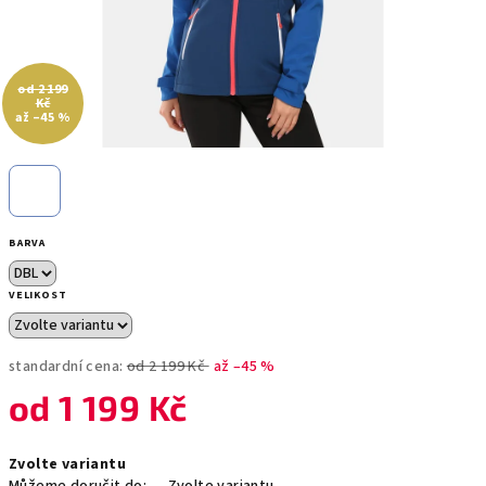
od 2 199
Kč
až –45 %
BARVA
VELIKOST
standardní cena:
od 2 199 Kč
až –45 %
od
1 199 Kč
Měrná
Zvolte variantu
cena: