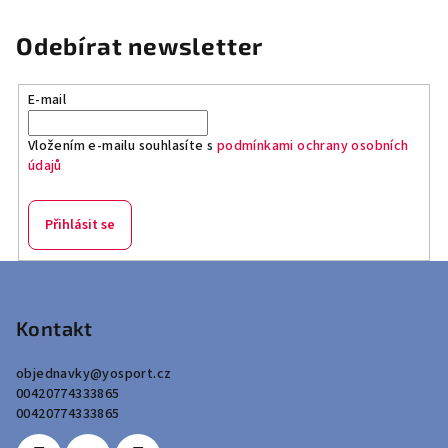
Odebírat newsletter
E-mail
Vložením e-mailu souhlasíte s
podmínkami ochrany osobních
údajů
Přihlásit se
Z
á
p
Kontakt
a
objednavky
@
yosport.cz
t
00420774333865
í
00420774333865