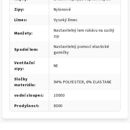
Zipy
:
Nylonové
Límec
:
Vysoký límec
Nastavitelný lem rukávu na suchý
Manžety
:
zip
Nastavitelný pomocí elastické
Spodní lem
:
gumičky
Ventilační
NE
zipy
:
Složky
94% POLYESTER, 6% ELASTANE
materiálu
:
vodní sloupec
:
10000
Prodyšnost
:
8000