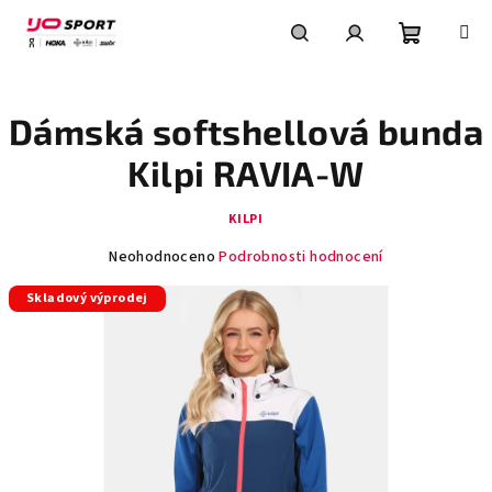
Přejít
na
obsah
Nákupní
Hledat
Přihlášení
Dámská softshellová bunda
košík
Kilpi RAVIA-W
KILPI
Průměrné
Neohodnoceno
Podrobnosti hodnocení
hodnocení
Skladový výprodej
produktu
je
0,0
z
5
hvězdiček.