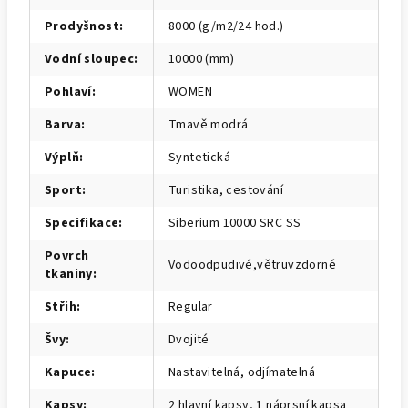
Prodyšnost
:
8000 (g/m2/24 hod.)
Vodní sloupec
:
10000 (mm)
Pohlaví
:
WOMEN
Barva
:
Tmavě modrá
Výplň
:
Syntetická
Sport
:
Turistika, cestování
Specifikace
:
Siberium 10000 SRC SS
Povrch
Vodoodpudivé,větruvzdorné
tkaniny
:
Střih
:
Regular
Švy
:
Dvojité
Kapuce
:
Nastavitelná, odjímatelná
Kapsy
:
2 hlavní kapsy, 1 náprsní kapsa