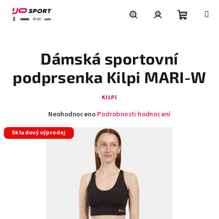
Přejít
na
obsah
Nákupní
Hledat
Přihlášení
Dámská sportovní
košík
podprsenka Kilpi MARI-W
KILPI
Průměrné
Neohodnoceno
Podrobnosti hodnocení
hodnocení
Skladový výprodej
produktu
je
0,0
z
5
hvězdiček.