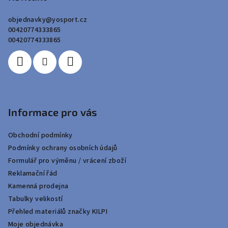
a
objednavky
@
yosport.cz
t
00420774333865
í
00420774333865
Informace pro vás
Obchodní podmínky
Podmínky ochrany osobních údajů
Formulář pro výměnu / vrácení zboží
Reklamační řád
Kamenná prodejna
Tabulky velikostí
Přehled materiálů značky KILPI
Moje objednávka