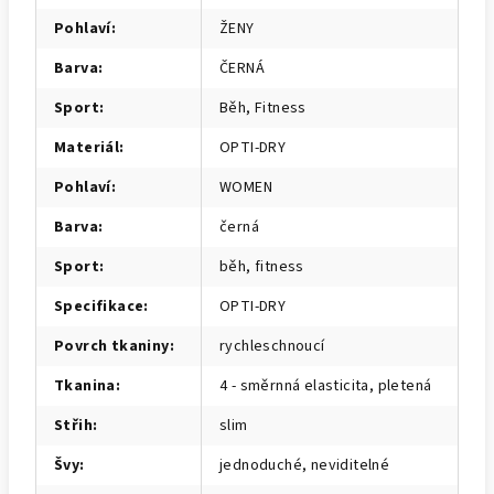
Pohlaví
:
ŽENY
Barva
:
ČERNÁ
Sport
:
Běh, Fitness
Materiál
:
OPTI-DRY
Pohlaví
:
WOMEN
Barva
:
černá
Sport
:
běh, fitness
Specifikace
:
OPTI-DRY
Povrch tkaniny
:
rychleschnoucí
Tkanina
:
4 - směrnná elasticita, pletená
Střih
:
slim
Švy
:
jednoduché, neviditelné