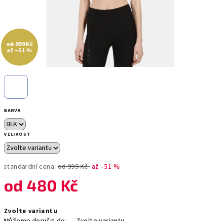
od 999 Kč
až –51 %
BARVA
VELIKOST
standardní cena:
od 999 Kč
až –51 %
od
480 Kč
Měrná
Zvolte variantu
cena: