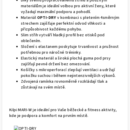
Díky svému propracovanému střihu a použitým
materiálům je ideální volbou pro aktivní ženy, které
vyžadují maximální podporu a pohodlí.
Materiál
OPTI-DRY
v kombinaci s pletením 4směrným
strechem zajišťuje perfektní odvod vlhkosti a
přizpůsobivost každému pohybu.
Slim střih vytváří hladký profil bez otisků pod
oblečením.
Složení s elastanem poskytuje trvanlivost a pružnost
potřebnou pro náročné tréninky.
Elastický materiál a široká plochá guma pod prsy
zajišťují pevné držení bez omezování.
Košíčky s mikroperforací zlepšují ventilaci a udržují
pokožku suchou i během nejintenzivnějších výkonů.
Zdvojená ramínka rovnoměrně rozkládají tlak a
zůstávají na svém místě.
Kilpi MARI-W je ideální pro Vaše běžecké a fitness aktivity,
kde je podpora a komfort na prvním místě.