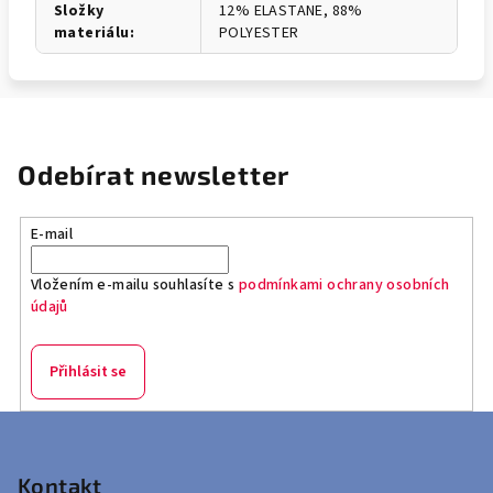
Složky
12% ELASTANE, 88%
materiálu
:
POLYESTER
Odebírat newsletter
E-mail
Vložením e-mailu souhlasíte s
podmínkami ochrany osobních
údajů
Přihlásit se
Z
á
p
Kontakt