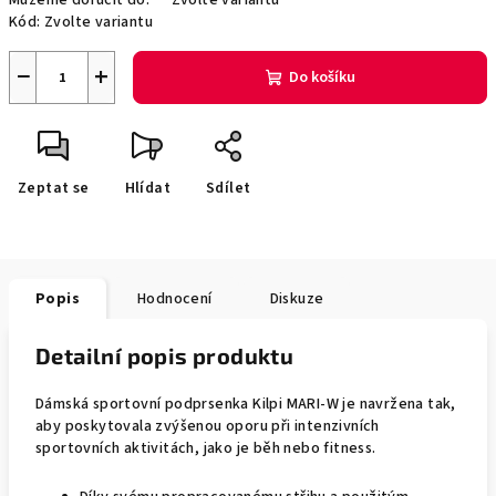
Můžeme doručit do:
Zvolte variantu
Kód:
Zvolte variantu
−
+
Do košíku
Zeptat se
Hlídat
Sdílet
Popis
Hodnocení
Diskuze
Detailní popis produktu
Dámská sportovní podprsenka Kilpi MARI-W je navržena tak,
aby poskytovala zvýšenou oporu při intenzivních
sportovních aktivitách, jako je běh nebo fitness.