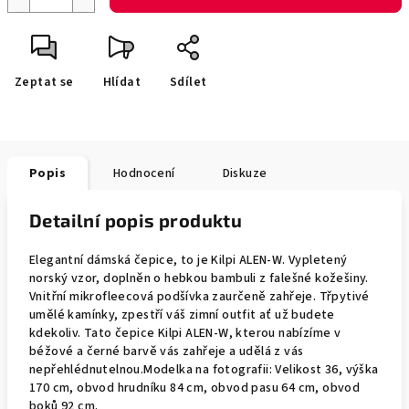
Zeptat se
Hlídat
Sdílet
Popis
Hodnocení
Diskuze
Detailní popis produktu
Elegantní dámská čepice, to je Kilpi ALEN-W. Vypletený
norský vzor, doplněn o hebkou bambuli z falešné kožešiny.
Vnitřní mikrofleecová podšívka zaurčeně zahřeje. Třpytivé
umělé kamínky, zpestří váš zimní outfit ať už budete
kdekoliv. Tato čepice Kilpi ALEN-W, kterou nabízíme v
béžové a černé barvě vás zahřeje a udělá z vás
nepřehlédnutelnou.Modelka na fotografii: Velikost 36, výška
170 cm, obvod hrudníku 84 cm, obvod pasu 64 cm, obvod
boků 92 cm.