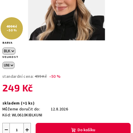
499 Kč
–50 %
BARVA
VELIKOST
standardní cena:
499 Kč
–50 %
249 Kč
Měrná
skladem
(>1 ks)
cena:
Můžeme doručit do:
12.8.2026
Kód:
WL0610KIBLKUNI
−
+
Do košíku