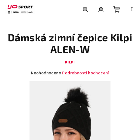
Přejít
na
obsah
Nákupní
Hledat
Přihlášení
Dámská zimní čepice Kilpi
košík
ALEN-W
KILPI
Průměrné
Neohodnoceno
Podrobnosti hodnocení
hodnocení
produktu
je
0,0
z
5
hvězdiček.