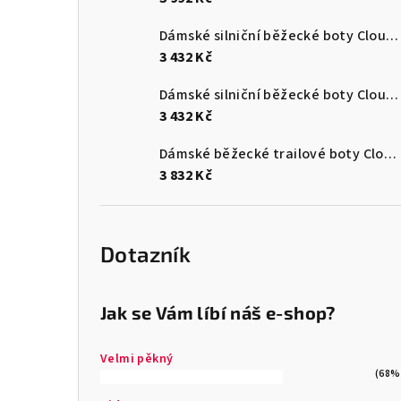
Dámské silniční běžecké boty Cloudsurfer Max
3 432 Kč
Dámské silniční běžecké boty Cloudsurfer Max
3 432 Kč
Dámské běžecké trailové boty Cloudultra 3
3 832 Kč
Dotazník
Jak se Vám líbí náš e-shop?
Velmi pěkný
(68%