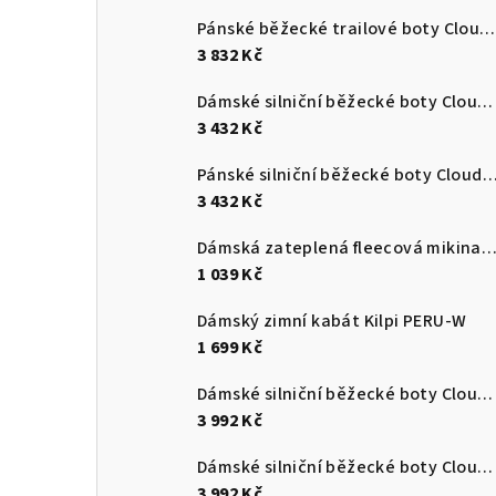
Pánské běžecké trailové boty Cloudultra 3
3 832 Kč
Dámské silniční běžecké boty Cloudswift 4
3 432 Kč
Pánské silniční běžecké boty Cloudsurf
3 432 Kč
Dámská zateplená fleecová mikina s kapucí Kilpi NEV
1 039 Kč
Dámský zimní kabát Kilpi PERU-W
1 699 Kč
Dámské silniční běžecké boty Cloudmonster 3
3 992 Kč
Dámské silniční běžecké boty Cloudmonster 3
3 992 Kč