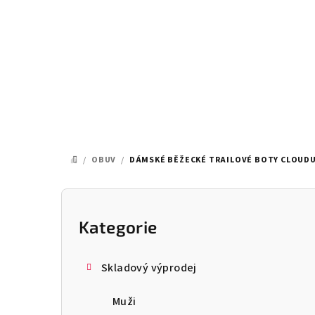
Přejít
na
obsah
/
OBUV
/
DÁMSKÉ BĚŽECKÉ TRAILOVÉ BOTY CLOUDU
DOMŮ
P
o
Kategorie
Přeskočit
kategorie
s
Skladový výprodej
t
Muži
r