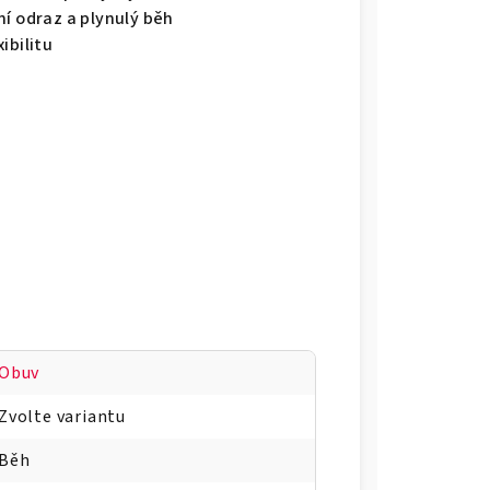
ní odraz a plynulý běh
ibilitu
m
Obuv
Zvolte variantu
Běh