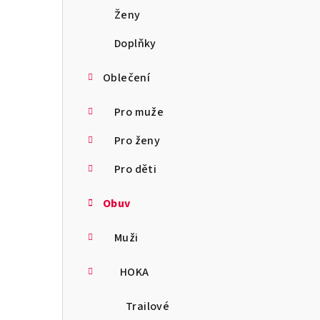
a
Ženy
n
Doplňky
n
Oblečení
í
Pro muže
p
Pro ženy
a
Pro děti
n
Obuv
e
l
Muži
HOKA
Trailové