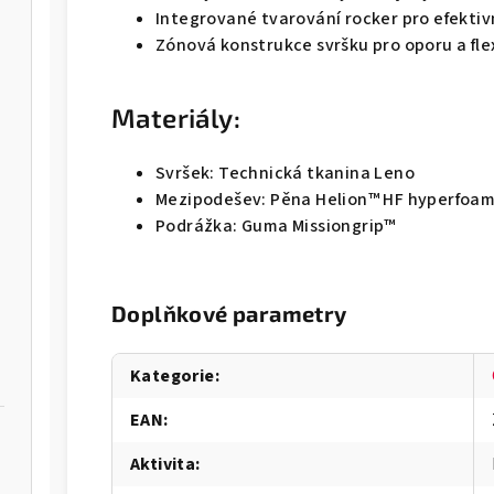
Integrované tvarování rocker pro efektiv
Zónová konstrukce svršku pro oporu a flex
Materiály:
Svršek: Technická tkanina Leno
Mezipodešev: Pěna Helion™ HF hyperfoa
Podrážka: Guma Missiongrip™
Doplňkové parametry
Kategorie
:
EAN
:
Aktivita
: