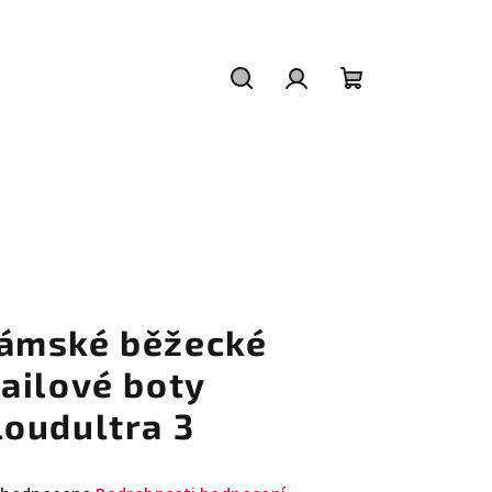
Hledat
Přihlášení
Nákupní
košík
ámské běžecké
railové boty
loudultra 3