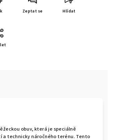
sk
Zeptat se
Hlídat
let
e
běžeckou obuv, která je speciálně
í a technicky náročného terénu. Tento