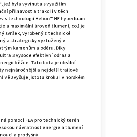
 jež byla vyvinuta s využitím
ní přilnavost a trakci i v těch
v s technologií Helion™ HF hyperfoam
e a maximální úroveň tlumení, což je
ný svršek, vyrobený z technické
šný a strategicky vyztužený v
strým kamenům a oděru. Díky
ltra 3 vysoce efektivní odraz a
nergii běžce. Tato bota je ideální
 ty nejnáročnější a nejdelší trailové
livě zvyšuje jistotu kroku i v horském
aná pomocí FEA pro technický terén
ysokou návratnost energie a tlumení
hnoucí a prodyšný