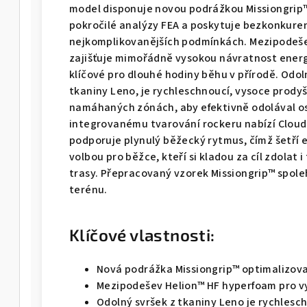
model disponuje novou podrážkou Missiongrip™,
pokročilé analýzy FEA a poskytuje bezkonkurenč
nejkomplikovanějších podmínkách. Mezipodeše
zajišťuje mimořádně vysokou návratnost energi
klíčové pro dlouhé hodiny běhu v přírodě. Odol
tkaniny Leno, je rychleschnoucí, vysoce prody
namáhaných zónách, aby efektivně odolával o
integrovanému tvarování rockeru nabízí Cloudu
podporuje plynulý běžecký rytmus, čímž šetří e
volbou pro běžce, kteří si kladou za cíl zdolat i
trasy. Přepracovaný vzorek Missiongrip™ spoleh
terénu.
Klíčové vlastnosti:
Nová podrážka Missiongrip™ optimalizov
Mezipodešev Helion™ HF hyperfoam pro v
Odolný svršek z tkaniny Leno je rychlesc