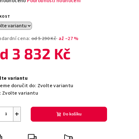
měrné
hodnoceno
Podrobnosti hodnocení
nocení
duktu
IKOST
ndardní cena:
od 5 290 Kč
až –27 %
od
3 832 Kč
zdiček.
ná
a:
lte variantu
eme doručit do:
Zvolte variantu
:
Zvolte variantu
+
Do košíku