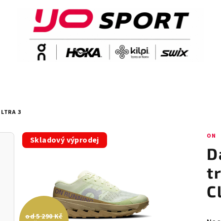
LTRA 3
ON
Skladový výprodej
D
t
C
od 5 290 Kč