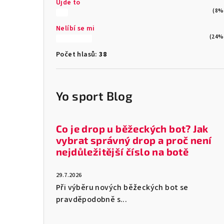
Ujde to
(8%
Nelíbí se mi
(24%
Počet hlasů:
38
Yo sport Blog
Co je drop u běžeckých bot? Jak
vybrat správný drop a proč není
nejdůležitější číslo na botě
29.7.2026
Při výběru nových běžeckých bot se
pravděpodobně s...