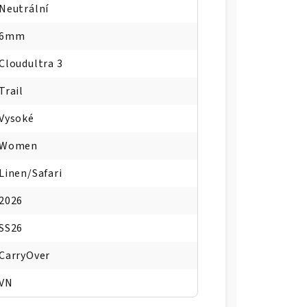
Neutrální
6mm
Cloudultra 3
Trail
Vysoké
Women
Linen/Safari
2026
SS26
CarryOver
VN