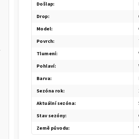
Došlap
:
Drop
:
Model
:
Povrch
:
er Max
Tlumení
:
Pohlaví
:
IA-W
Barva
:
Sezóna rok
:
Aktuální sezóna
:
Stav sezóny
:
Země původu
: