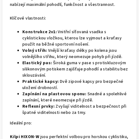
nabízejí maximální pohodlí, funkčnost a všestrannost.
Klíčové vlastnosti:
Konstrukce 2v1:
Vnitřní síťovaná vsadka s
cyklistickou vložkou, kterou lze vyjmout a kraťasy
použít na běžné sportovní nošení.
Volný střih:
Vnější kraťasy délky po kolena jsou
volnějšího střihu, který neomezuje pohyb při jízdě.
Elastický pas:
Široká guma v pase s protiskluzovým
silikonovým potiskem zajišťuje pohodlí a stabilitu bez
sklouzávání.
Praktické kapsy:
Dvě zipové kapsy pro bezpečné
uložení drobností.
Zapínání na plastovou sponu:
Snadné a spolehlivé
zapínání, které neomezuje při jízdě.
Reflexní prvky:
Zvyšují viditelnost a bezpečnost při
špatné viditelnosti nebo za tmy.
Ideální pro:
Kilpi HIXON-W
jsou perfektní volbou pro horskou cyklistiku,