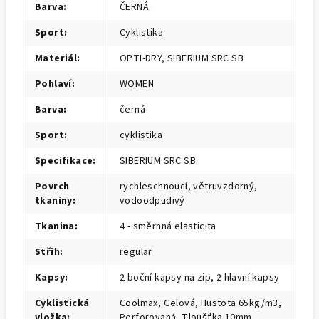
Barva
:
ČERNÁ
Sport
:
Cyklistika
Materiál
:
OPTI-DRY, SIBERIUM SRC SB
Pohlaví
:
WOMEN
Barva
:
černá
Sport
:
cyklistika
Specifikace
:
SIBERIUM SRC SB
Povrch
rychleschnoucí, větruvzdorný,
tkaniny
:
vodoodpudivý
Tkanina
:
4 - směrnná elasticita
Střih
:
regular
Kapsy
:
2 boční kapsy na zip, 2 hlavní kapsy
Cyklistická
Coolmax, Gelová, Hustota 65kg/m3,
vložka
:
Perforovaná, Tloušťka 10mm