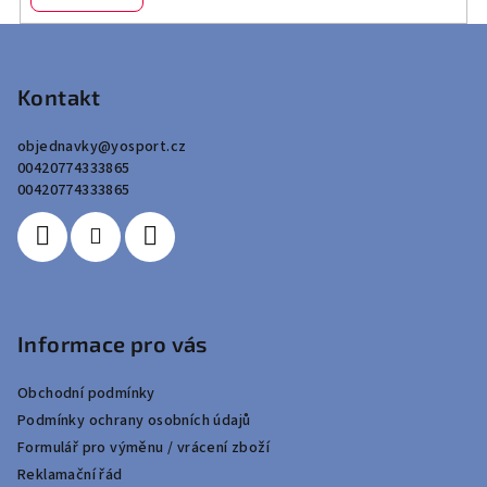
Z
á
p
Kontakt
a
objednavky
@
yosport.cz
t
00420774333865
í
00420774333865
Informace pro vás
Obchodní podmínky
Podmínky ochrany osobních údajů
Formulář pro výměnu / vrácení zboží
Reklamační řád