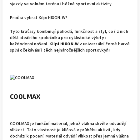
sjezdy ve volném terénu i běžné sportovní aktivity.
Proč si vybrat Kilpi HIXON-W?
Tyto kraťasy kombinují pohodlí, funkčnost a styl, což z nich
dělá ideálního společníka pro cyklistické výlety i
každodenní nošení.
Kilpi HIXON-W
v univerzální černé barvě
splní očekávání i těch nejnáročnějších sportovkyň!
COOLMAX
COOLMAX je funkční materiál, jehož vlákna skvěle odvádějí
vlhkost. Tato vlastnost je klíčová v průběhu aktivit, kdy
dochází k pocení. Materiál odvádí vlhkost přes jemná vlákna