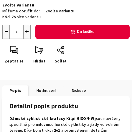
Měrná
Zvolte variantu
cena:
Můžeme doručit do:
Zvolte variantu
Kód:
Zvolte variantu
−
+
Do košíku
Zeptat se
Hlídat
Sdílet
Popis
Hodnocení
Diskuze
Detailní popis produktu
Dámské cyklistické kraťasy Kilpi HIXON-W
jsou navrženy
speciálně pro milovnice horské cyklistiky a jízdy ve volném
terénu. Díky konstrukci
2v1
a promyšleným detailům