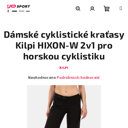
Přejít
na
obsah
Nákupní
Hledat
Přihlášení
Dámské cyklistické kraťasy
košík
Kilpi HIXON-W 2v1 pro
horskou cyklistiku
KILPI
Průměrné
Neohodnoceno
Podrobnosti hodnocení
hodnocení
produktu
je
0,0
z
5
hvězdiček.