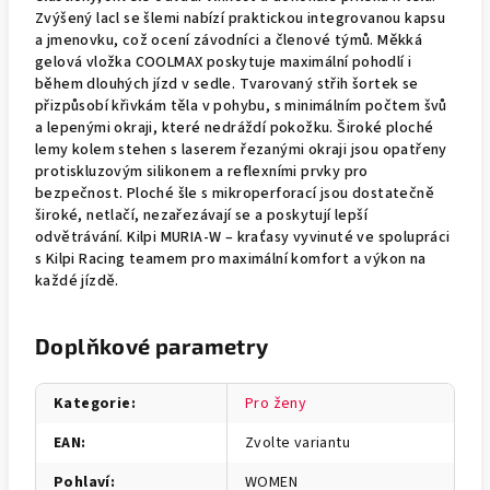
Zvýšený lacl se šlemi nabízí praktickou integrovanou kapsu
a jmenovku, což ocení závodníci a členové týmů. Měkká
gelová vložka COOLMAX poskytuje maximální pohodlí i
během dlouhých jízd v sedle. Tvarovaný střih šortek se
přizpůsobí křivkám těla v pohybu, s minimálním počtem švů
a lepenými okraji, které nedráždí pokožku. Široké ploché
lemy kolem stehen s laserem řezanými okraji jsou opatřeny
protiskluzovým silikonem a reflexními prvky pro
bezpečnost. Ploché šle s mikroperforací jsou dostatečně
široké, netlačí, nezařezávají se a poskytují lepší
odvětrávání. Kilpi MURIA-W – kraťasy vyvinuté ve spolupráci
s Kilpi Racing teamem pro maximální komfort a výkon na
každé jízdě.
Doplňkové parametry
Kategorie
:
Pro ženy
EAN
:
Zvolte variantu
Pohlaví
:
WOMEN