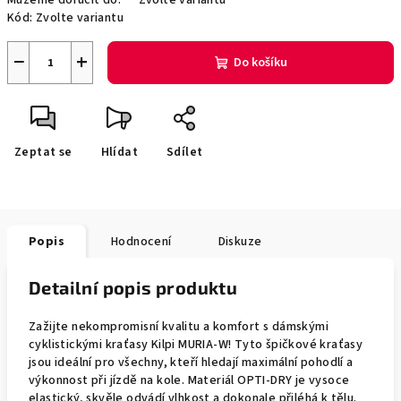
Můžeme doručit do:
Zvolte variantu
Kód:
Zvolte variantu
−
+
Do košíku
Zeptat se
Hlídat
Sdílet
Popis
Hodnocení
Diskuze
Detailní popis produktu
Zažijte nekompromisní kvalitu a komfort s dámskými
cyklistickými kraťasy Kilpi MURIA-W! Tyto špičkové kraťasy
jsou ideální pro všechny, kteří hledají maximální pohodlí a
výkonnost při jízdě na kole. Materiál OPTI-DRY je vysoce
elastický, skvěle odvádí vlhkost a dokonale přiléhá k tělu.