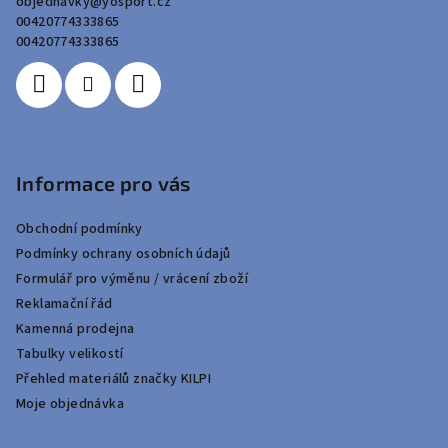
objednavky
@
yosport.cz
t
00420774333865
í
00420774333865
Informace pro vás
Obchodní podmínky
Podmínky ochrany osobních údajů
Formulář pro výměnu / vrácení zboží
Reklamační řád
Kamenná prodejna
Tabulky velikostí
Přehled materiálů značky KILPI
Moje objednávka