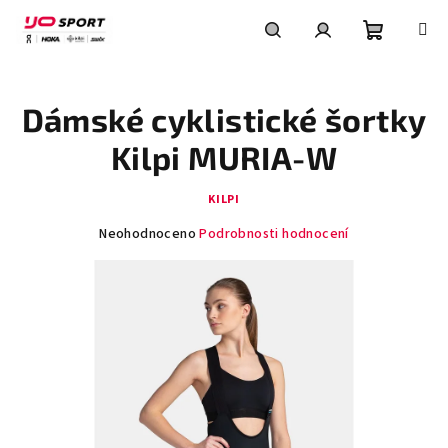
Přejít
na
obsah
Nákupní
Hledat
Přihlášení
Dámské cyklistické šortky
košík
Kilpi MURIA-W
KILPI
Průměrné
Neohodnoceno
Podrobnosti hodnocení
hodnocení
produktu
je
0,0
z
5
hvězdiček.