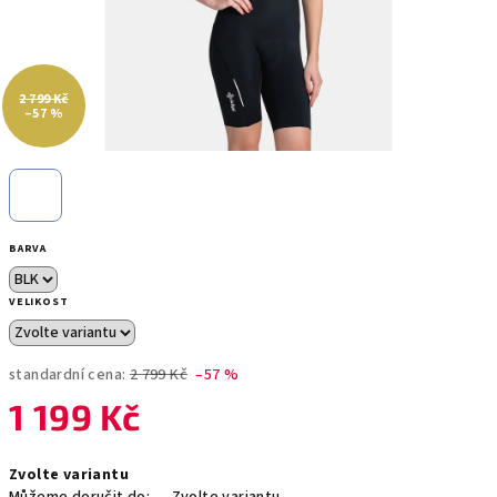
2 799 Kč
–57 %
BARVA
VELIKOST
standardní cena:
2 799 Kč
–57 %
1 199 Kč
Měrná
Zvolte variantu
cena: