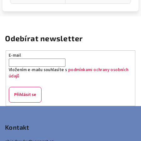
Odebírat newsletter
E-mail
Vložením e-mailu souhlasíte s
podmínkami ochrany osobních
údajů
Přihlásit se
Z
á
p
Kontakt
a