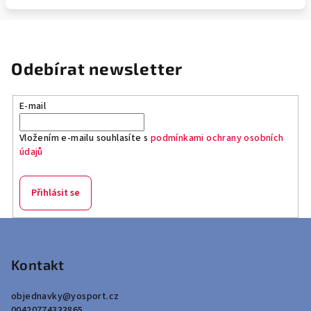
Odebírat newsletter
E-mail
Vložením e-mailu souhlasíte s
podmínkami ochrany osobních
údajů
Přihlásit se
Z
á
p
Kontakt
a
objednavky
@
yosport.cz
t
00420774333865