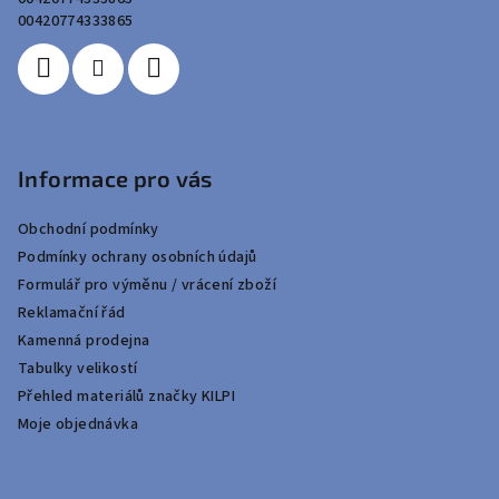
í
00420774333865
Informace pro vás
Obchodní podmínky
Podmínky ochrany osobních údajů
Formulář pro výměnu / vrácení zboží
Reklamační řád
Kamenná prodejna
Tabulky velikostí
Přehled materiálů značky KILPI
Moje objednávka