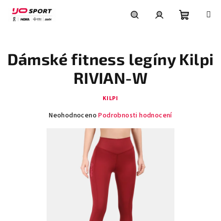
Přejít
na
obsah
Nákupní
Hledat
Přihlášení
Dámské fitness legíny Kilpi
košík
RIVIAN-W
KILPI
Průměrné
Neohodnoceno
Podrobnosti hodnocení
hodnocení
produktu
je
0,0
z
5
hvězdiček.