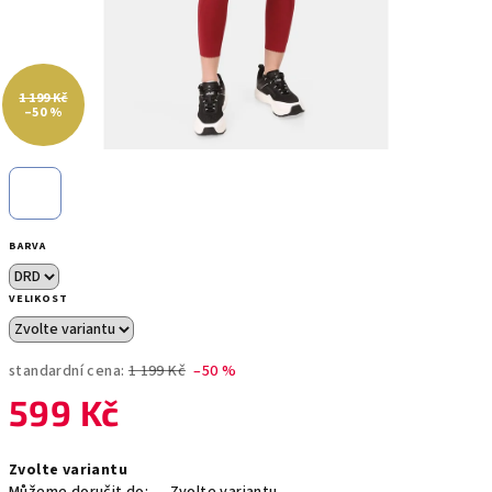
1 199 Kč
–50 %
BARVA
VELIKOST
standardní cena:
1 199 Kč
–50 %
599 Kč
Měrná
Zvolte variantu
cena: