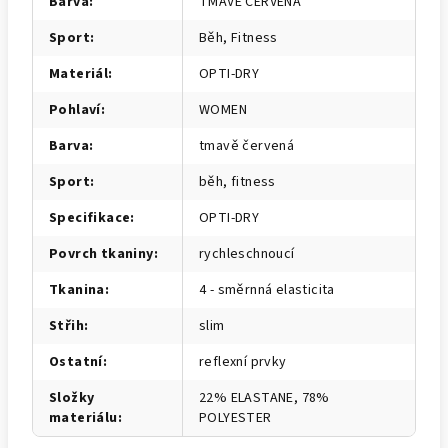
Barva
:
TMAVĚ ČERVENÁ
Sport
:
Běh, Fitness
Materiál
:
OPTI-DRY
Pohlaví
:
WOMEN
Barva
:
tmavě červená
Sport
:
běh, fitness
Specifikace
:
OPTI-DRY
Povrch tkaniny
:
rychleschnoucí
Tkanina
:
4 - směrnná elasticita
Střih
:
slim
Ostatní
:
reflexní prvky
Složky
22% ELASTANE, 78%
materiálu
:
POLYESTER