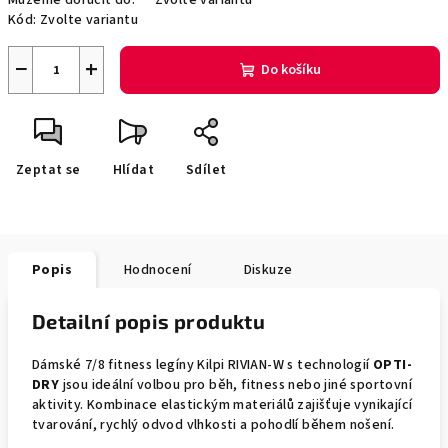
Můžeme doručit do:
Zvolte variantu
Kód:
Zvolte variantu
−
+
Do košíku
Zeptat se
Hlídat
Sdílet
Popis
Hodnocení
Diskuze
Detailní popis produktu
Dámské 7/8 fitness legíny Kilpi RIVIAN-W s technologií
OPTI-
DRY
jsou ideální volbou pro běh, fitness nebo jiné sportovní
aktivity. Kombinace elastickým materiálů zajišťuje vynikající
tvarování, rychlý odvod vlhkosti a pohodlí během nošení.