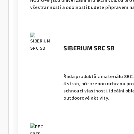
HOSIO-W jsou univerzální a funkční volbou pro
všestranností a odolností budete připraveni na
SIBERIUM SRC SB
Řada produktů z materiálu SRC S
4 stran, přirozenou ochranu pro
schnoucí vlastnosti. Ideální ob
outdoorové aktivity.