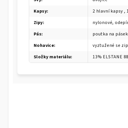
Kapsy
:
2 hlavní kapsy ,
Zipy
:
nylonové, odepí
Pás
:
poutka na pásek
Nohavice
:
vyztužené se zi
Složky materiálu
:
13% ELSTANE 8
A-W