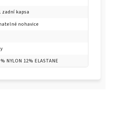
 1 zadní kapsa
natelné nohavice
py
8% NYLON 12% ELASTANE