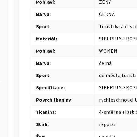
Pohlaví
:
ŽENY
Barva
:
ČERNÁ
Sport
:
Turistika a cest
Materiál
:
SIBERIUM SRC S
Pohlaví
:
WOMEN
Barva
:
černá
Sport
:
do města,turisti
Specifikace
:
SIBERIUM SRC S
Povrch tkaniny
:
rychleschnoucí 
Tkanina
:
4-směrná elasti
-M
Střih
:
regular
-M
Švy
:
dvojité