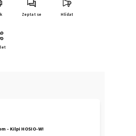
sk
Zeptat se
Hlídat
let
e
m - Kilpi HOSIO-W!