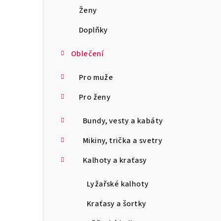
a
Ženy
n
Doplňky
n
Oblečení
í
Pro muže
p
Pro ženy
a
Bundy, vesty a kabáty
n
Mikiny, trička a svetry
e
l
Kalhoty a kraťasy
Lyžařské kalhoty
Kraťasy a šortky