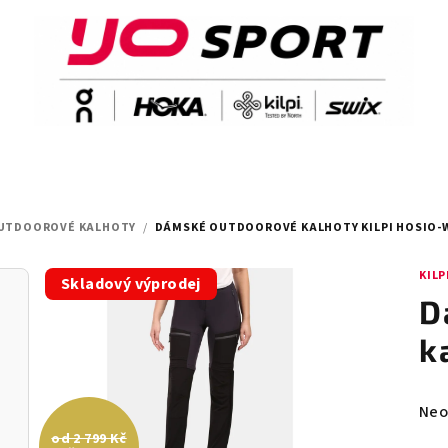
UTDOOROVÉ KALHOTY
/
DÁMSKÉ OUTDOOROVÉ KALHOTY KILPI HOSIO-
KILP
Skladový výprodej
D
k
Prů
Neo
hod
od 2 799 Kč