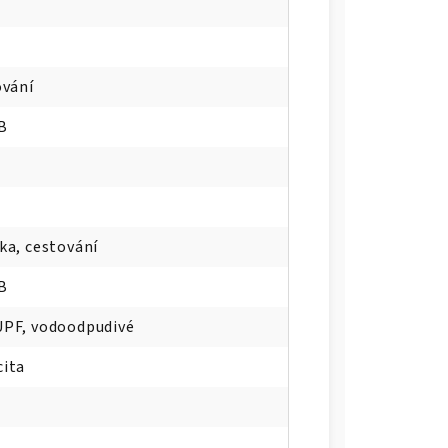
ování
B
ka, cestování
B
UPF, vodoodpudivé
cita