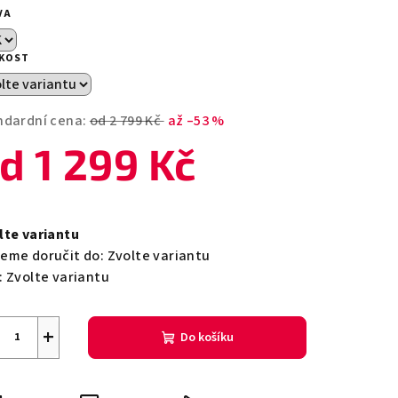
duktu
VA
IKOST
zdiček.
ndardní cena:
od 2 799 Kč
až –53 %
od
1 299 Kč
ná
a:
lte variantu
eme doručit do:
Zvolte variantu
:
Zvolte variantu
+
Do košíku