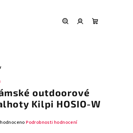
Hledat
Přihlášení
Nákupní
košík
W
I
ámské outdoorové
alhoty Kilpi HOSIO-W
měrné
hodnoceno
Podrobnosti hodnocení
nocení