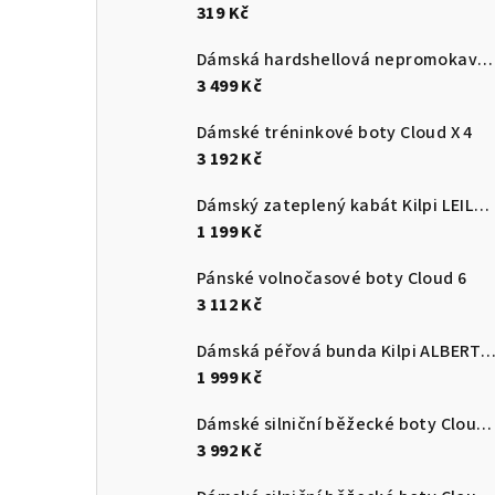
319 Kč
Dámská hardshellová nepromokavá bunda Kilpi MAMBA-W
3 499 Kč
Dámské tréninkové boty Cloud X 4
3 192 Kč
Dámský zateplený kabát Kilpi LEILA-W
1 199 Kč
Pánské volnočasové boty Cloud 6
3 112 Kč
Dámská péřová bunda Kilpi ALBERT
1 999 Kč
Dámské silniční běžecké boty Cloudmonster 3
3 992 Kč