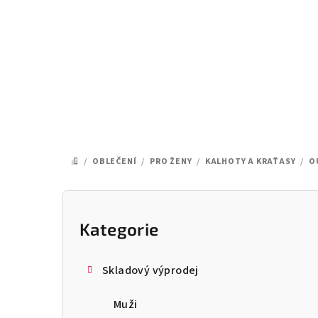
Přejít
na
obsah
/
OBLEČENÍ
/
PRO ŽENY
/
KALHOTY A KRAŤASY
/
O
DOMŮ
P
o
Kategorie
Přeskočit
kategorie
s
Skladový výprodej
t
Muži
r