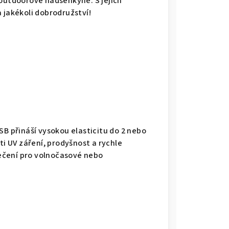
 outdoorové nadšenkyně. S jejich
 jakékoli dobrodružství!
B přináší vysokou elasticitu do 2 nebo
ti UV záření, prodyšnost a rychle
lečení pro volnočasové nebo