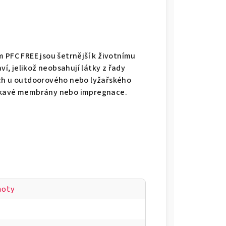
 PFC FREE jsou šetrnější k životnímu
ví, jelikož neobsahují látky z řady
ch u outdoorového nebo lyžařského
okavé membrány nebo impregnace.
hoty