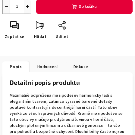
−
+
Do košíku
Zeptat se
Hlídat
Sdílet
Popis
Hodnocení
Diskuze
Detailní popis produktu
Maximálně odpružená mezipodešev harmonicky ladí s
elegantním tvarem, zatímco výrazné barevné detaily
poutavě kontrastují s decentnější horní částí. Tato obuv
vyniká ze všech správných důvodů. Kromě mezipodešve se
tato obuv vyznačuje prodyšnou síťovinou v horní části,
plochým pleteným límcem a očka nové generace – to vše
pro pohodlí a bezpečné uchycení. Dlouhé běhy často nejsou