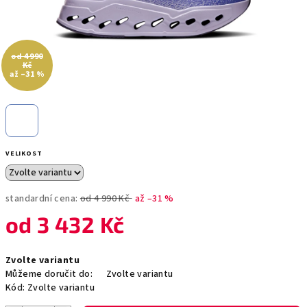
od 4 990
Kč
až –31 %
VELIKOST
standardní cena:
od 4 990 Kč
až –31 %
od
3 432 Kč
Měrná
Zvolte variantu
cena:
Můžeme doručit do:
Zvolte variantu
Kód:
Zvolte variantu