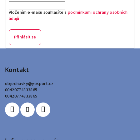
Vložením e-mailu souhlasíte s
podmínkami ochrany osobních
údajů
Přihlásit se
Z
á
p
Kontakt
a
objednavky
@
yosport.cz
t
00420774333865
í
00420774333865