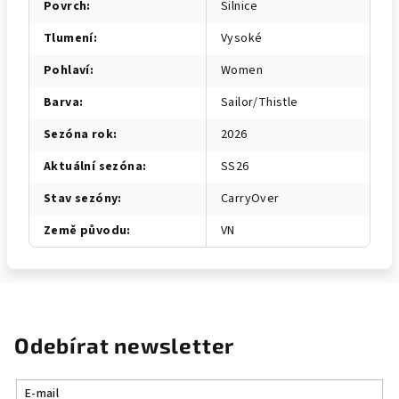
Povrch
:
Silnice
Tlumení
:
Vysoké
Pohlaví
:
Women
Barva
:
Sailor/Thistle
Sezóna rok
:
2026
Aktuální sezóna
:
SS26
Stav sezóny
:
CarryOver
Země původu
:
VN
Odebírat newsletter
E-mail