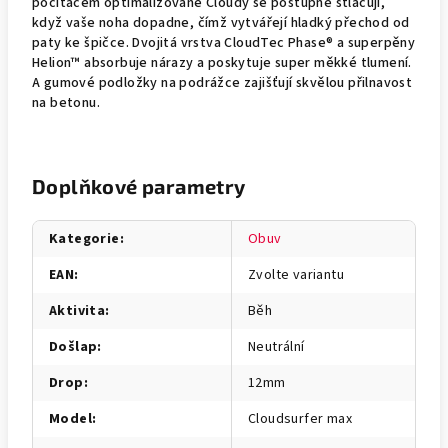
počítačem optimalizované Cloudy se postupně stlačují,
když vaše noha dopadne, čímž vytvářejí hladký přechod od
paty ke špičce. Dvojitá vrstva CloudTec Phase® a superpěny
Helion™ absorbuje nárazy a poskytuje super měkké tlumení.
A gumové podložky na podrážce zajišťují skvělou přilnavost
na betonu.
Doplňkové parametry
Kategorie
:
Obuv
EAN
:
Zvolte variantu
Aktivita
:
Běh
Došlap
:
Neutrální
Drop
:
12mm
Model
:
Cloudsurfer max