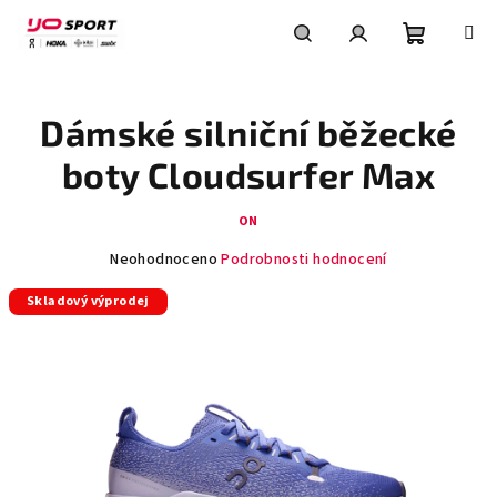
Přejít
na
obsah
Nákupní
Hledat
Přihlášení
Dámské silniční běžecké
košík
boty Cloudsurfer Max
ON
Průměrné
Neohodnoceno
Podrobnosti hodnocení
hodnocení
Skladový výprodej
produktu
je
0,0
z
5
hvězdiček.