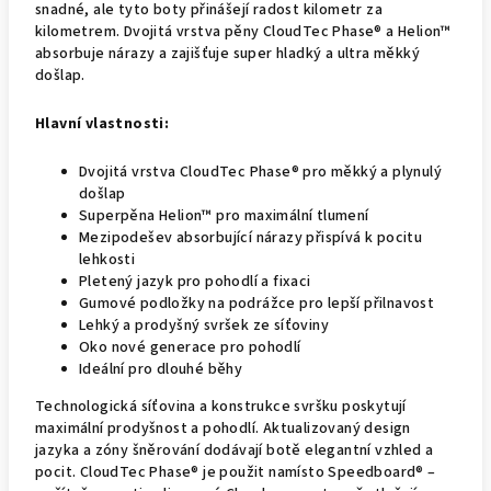
snadné, ale tyto boty přinášejí radost kilometr za
kilometrem. Dvojitá vrstva pěny CloudTec Phase® a Helion™
absorbuje nárazy a zajišťuje super hladký a ultra měkký
došlap.
Hlavní vlastnosti:
Dvojitá vrstva CloudTec Phase® pro měkký a plynulý
došlap
Superpěna Helion™ pro maximální tlumení
Mezipodešev absorbující nárazy přispívá k pocitu
lehkosti
Pletený jazyk pro pohodlí a fixaci
Gumové podložky na podrážce pro lepší přilnavost
Lehký a prodyšný svršek ze síťoviny
Oko nové generace pro pohodlí
Ideální pro dlouhé běhy
Technologická síťovina a konstrukce svršku poskytují
maximální prodyšnost a pohodlí. Aktualizovaný design
jazyka a zóny šněrování dodávají botě elegantní vzhled a
pocit. CloudTec Phase® je použit namísto Speedboard® –