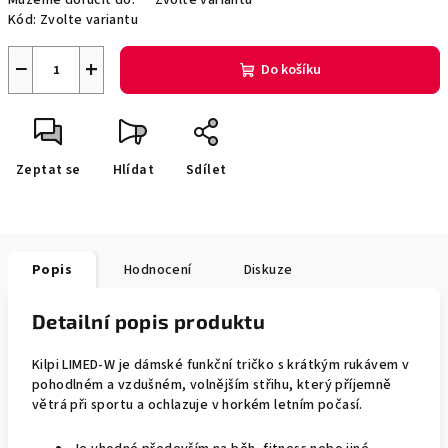
Můžeme doručit do:
Zvolte variantu
Kód:
Zvolte variantu
−
+
Do košíku
Zeptat se
Hlídat
Sdílet
Popis
Hodnocení
Diskuze
Detailní popis produktu
Kilpi LIMED-W je dámské funkční tričko s krátkým rukávem v
pohodlném a vzdušném, volnějším střihu, který příjemně
větrá při sportu a ochlazuje v horkém letním počasí.