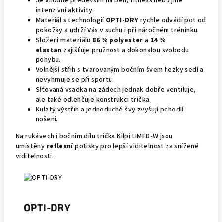
Je vhodné především na běh, fitness nebo jiné
intenzivní aktivity.
Materiál s technologií
OPTI-DRY
rychle odvádí pot od
pokožky a udrží Vás v suchu i při náročném tréninku.
Složení materiálu
86 % polyester
a
14 %
elastan
zajišťuje pružnost a dokonalou svobodu
pohybu.
Volnější střih s tvarovaným bočním švem hezky sedí a
nevyhrnuje se při sportu.
Síťovaná vsadka na zádech jednak dobře ventiluje,
ale také odlehčuje konstrukci trička.
Kulatý výstřih a jednoduché švy zvyšují pohodlí
nošení.
Na rukávech i bočním dílu trička Kilpi LIMED-W jsou
umístěny
reflexní
potisky pro lepší viditelnost za snížené
viditelnosti.
OPTI-DRY