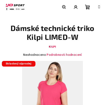
Přejít
na
obsah
Nákupní
Hledat
Přihlášení
Dámské technické triko
košík
Kilpi LIMED-W
KILPI
Průměrné
Neohodnoceno
Podrobnosti hodnocení
hodnocení
Skladový výprodej
produktu
je
0,0
z
5
hvězdiček.