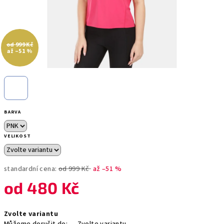
od 999 Kč
až –51 %
BARVA
VELIKOST
standardní cena:
od 999 Kč
až –51 %
od
480 Kč
Měrná
Zvolte variantu
cena: