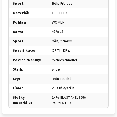
Sport
:
Běh, Fitness
Materiál
:
OPTI-DRY
Pohlaví
:
WOMEN
Barva
:
růžová
Sport
:
běh, fitness
Specifikace
:
OPTI - DRY,
Povrch tkaniny
:
rychleschnoucí
Střih
:
wide
Švy
:
jednoduché
Límec
:
kulatý výstřih
Složky
14% ELASTANE, 86%
materiálu
:
POLYESTER