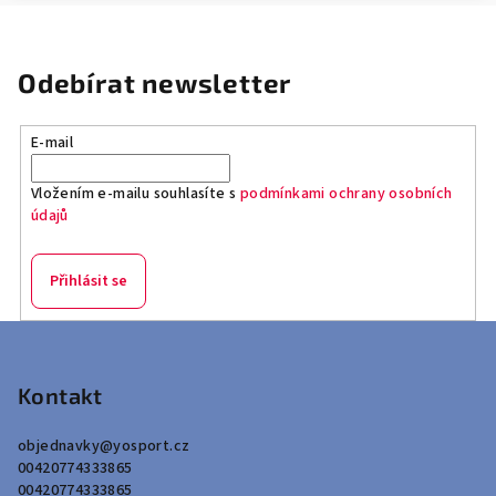
Odebírat newsletter
E-mail
Vložením e-mailu souhlasíte s
podmínkami ochrany osobních
údajů
Přihlásit se
Z
á
p
Kontakt
a
objednavky
@
yosport.cz
t
00420774333865
í
00420774333865