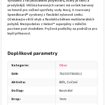
Vyrobeno z recyklovaného polyesteru, který je tenčí a
prodyšnější. Většina barevných variant má svršek barvený
ve hmotě pro snížení spotřeby vody. Nový, X-tvarovaný
Speedboard® vyrobený z flexibilní nylonové směsi.
Očekávejte větší ohyb a flexibilitu během multilaterálních
pohybů. Mezipodešev z Helion™ superpěny s měkčím
pocitem pod chodidlem. Pryžové podložky na podrážce pro
lepší přilnavost.
Doplňkové parametry
Kategorie
:
Obuv
EAN
:
7615537604312
Aktivita
:
Běh, Cvičení
Došlap
:
Neutrální
Drop
:
7mm