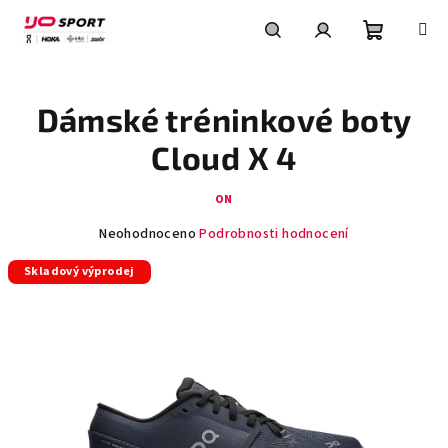
Přejít
na
obsah
Nákupní
Hledat
Přihlášení
Dámské tréninkové boty
košík
Cloud X 4
ON
Průměrné
Neohodnoceno
Podrobnosti hodnocení
hodnocení
Skladový výprodej
produktu
je
0,0
z
5
hvězdiček.