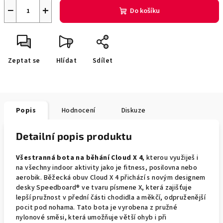
−
+
Do košíku
Zeptat se
Hlídat
Sdílet
Popis
Hodnocení
Diskuze
Detailní popis produktu
Všestranná bota na běhání Cloud X 4
, kterou využiješ i
na všechny indoor aktivity jako je fitness, posilovna nebo
aerobik. Běžecká obuv Cloud X 4 přichází s novým designem
desky Speedboard® ve tvaru písmene X, která zajišťuje
lepší pružnost v přední části chodidla a měkčí, odpruženější
pocit pod nohama. Tato bota je vyrobena z pružné
nylonové směsi, která umožňuje větší ohyb i při