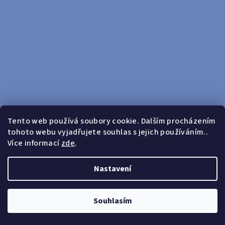
Tento web používá soubory cookie. Dalším procházením
tohoto webu vyjadřujete souhlas s jejich používáním..
Sledovat na Instagramu
Více informací
zde
.
Doprava zdarma od 599 Kč
Nastavení
Copyright 2026
yosport
. Všechna práva vyhrazena.
Upravit
nastavení cookies
Souhlasím
Vytvořil Shoptet