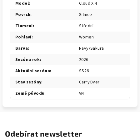
Model
:
Cloud X 4
Povrch
:
Silnice
Tlumení
:
Střední
Pohlaví
:
Women
Barva
:
Navy/Sakura
Sezóna rok
:
2026
Aktuální sezóna
:
SS26
Stav sezóny
:
CarryOver
Země původu
:
VN
Odebírat newsletter