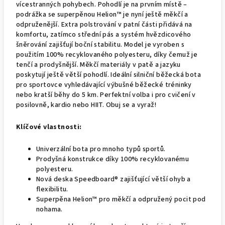
vícestranných pohybech. Pohodlí je na prvním místě –
podrážka se superpěnou Helion™ je nyní ještě měkčí a
odpruženější. Extra polstrování v patní části přidává na
komfortu, zatímco střední pás a systém hvězdicového
šněrování zajišťují boční stabilitu. Model je vyroben s
použitím 100% recyklovaného polyesteru, díky čemuž je
tenčí a prodyšnější. Měkčí materiály v patě a jazyku
poskytují ještě větší pohodlí. Ideální silniční běžecká bota
pro sportovce vyhledávající výbušné běžecké tréninky
nebo kratší běhy do 5 km. Perfektní volba i pro cvičení v
posilovně, kardio nebo HIIT. Obuj se a vyraž!
Klíčové vlastnosti:
Univerzální bota pro mnoho typů sportů.
Prodyšná konstrukce díky 100% recyklovanému
polyesteru.
Nová deska Speedboard® zajišťující větší ohyb a
flexibilitu.
Superpěna Helion™ pro měkčí a odpružený pocit pod
nohama.