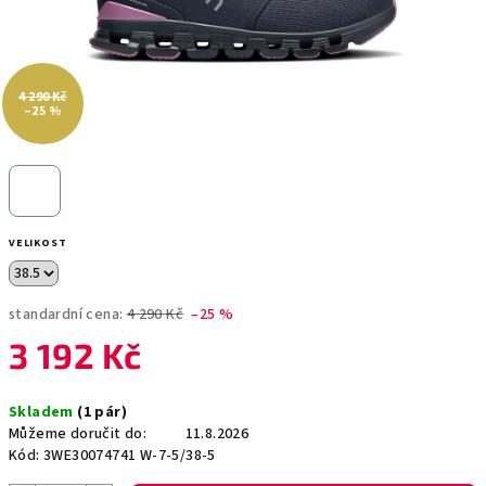
4 290 Kč
–25 %
VELIKOST
standardní cena:
4 290 Kč
–25 %
3 192 Kč
Měrná
Skladem
(1 pár)
cena:
Můžeme doručit do:
11.8.2026
Kód:
3WE30074741 W-7-5/38-5