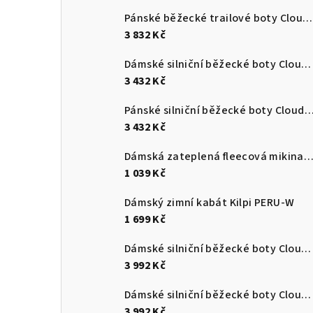
Pánské běžecké trailové boty Cloudultra 3
3 832 Kč
Dámské silniční běžecké boty Cloudswift 4
3 432 Kč
Pánské silniční běžecké boty Cloudsurf
3 432 Kč
Dámská zateplená fleecová mikina s kapucí Kilpi NEV
1 039 Kč
Dámský zimní kabát Kilpi PERU-W
1 699 Kč
Dámské silniční běžecké boty Cloudmonster 3
3 992 Kč
Dámské silniční běžecké boty Cloudmonster 3
3 992 Kč