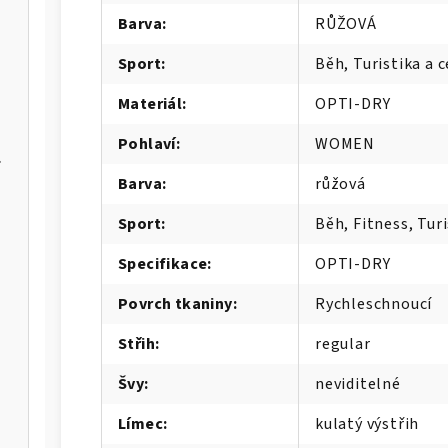
Barva
:
RŮŽOVÁ
Sport
:
Běh, Turistika a c
Materiál
:
OPTI-DRY
Pohlaví
:
WOMEN
er Max
Barva
:
růžová
IA-W
Sport
:
Běh, Fitness, Turi
Specifikace
:
OPTI-DRY
Povrch tkaniny
:
Rychleschnoucí
Střih
:
regular
Švy
:
neviditelné
Límec
:
kulatý výstřih