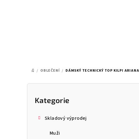
Přejít
na
obsah
/
OBLEČENÍ
/
DÁMSKÝ TECHNICKÝ TOP KILPI ARIAN
DOMŮ
P
o
Kategorie
Přeskočit
kategorie
s
Skladový výprodej
t
Muži
r