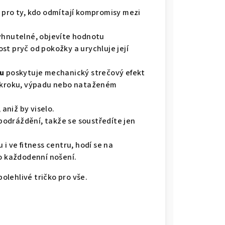
 pro ty, kdo odmítají kompromisy mezi
vyhnutelné, objevíte hodnotu
ost pryč od pokožky a urychluje její
nu
poskytuje mechanický strečový efekt
m kroku, výpadu nebo nataženém
 aniž by viselo.
 podráždění, takže se soustředíte jen
i ve fitness centru, hodí se na
ro každodenní nošení.
polehlivé tričko pro vše.