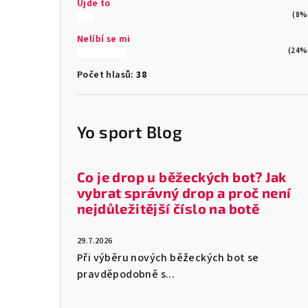
Ujde to
(8%
Nelíbí se mi
(24%
Počet hlasů:
38
Yo sport Blog
Co je drop u běžeckých bot? Jak
vybrat správný drop a proč není
nejdůležitější číslo na botě
29.7.2026
Při výběru nových běžeckých bot se
pravděpodobně s...