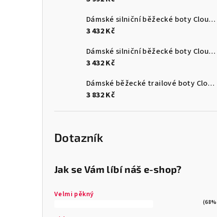
Dámské silniční běžecké boty Cloudsurfer Max
3 432 Kč
Dámské silniční běžecké boty Cloudsurfer Max
3 432 Kč
Dámské běžecké trailové boty Cloudultra 3
3 832 Kč
Dotazník
Jak se Vám líbí náš e-shop?
Velmi pěkný
(68%