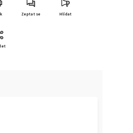
sk
Zeptat se
Hlídat
let
e