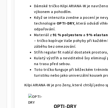
Dámské tričko Kilpi ARIANA-W je navrženo
výkonem a pohodlím.
Když se intenzita zvedne a pocení je ne
technologie
OPTI-DRY
, která odvádí vlhk
odpařování.
Materiál z
91 % polyesteru
a
9 % elasta
– tričko kopíruje Vaše pohyby při každé
záběhu bez omezování.
Střih regular fit nabízí dostatek prostoru,
Kulatý výstřih a neviditelné švy eliminují
na trasu před sebou.
Toto tričko funguje při běžeckém tréninku 
turistiku nebo jako univerzální kousek p
Kilpi ARIANA-W je pro ženy, které chtějí jedno s
OPTI-DRY