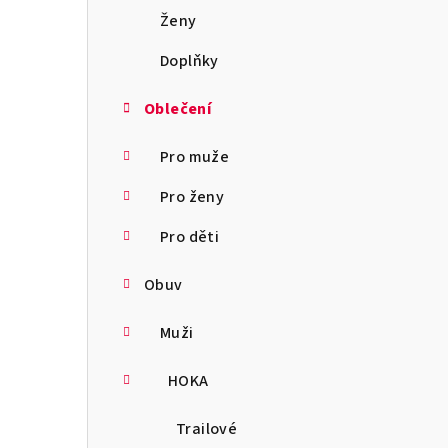
a
Ženy
n
Doplňky
n
Oblečení
í
Pro muže
p
Pro ženy
a
Pro děti
n
Obuv
e
l
Muži
HOKA
Trailové