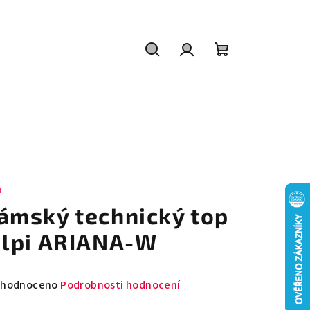
Hledat
Přihlášení
Nákupní
košík
I
ámský technický top
ilpi ARIANA-W
měrné
hodnoceno
Podrobnosti hodnocení
nocení