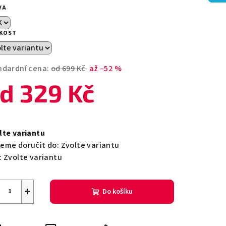
duktu
VA
IKOST
zdiček.
ndardní cena:
od 699 Kč
až –52 %
od
329 Kč
ná
a:
lte variantu
eme doručit do:
Zvolte variantu
:
Zvolte variantu
+
Do košíku