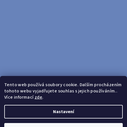
Tento web používá soubory cookie. Dalším procházením
tohoto webu vyjadřujete souhlas s jejich používáním..
Sledovat na Instagramu
Více informací
zde
.
Doprava zdarma od 599 Kč
Nastavení
Copyright 2026
yosport
. Všechna práva vyhrazena.
Upravit
nastavení cookies