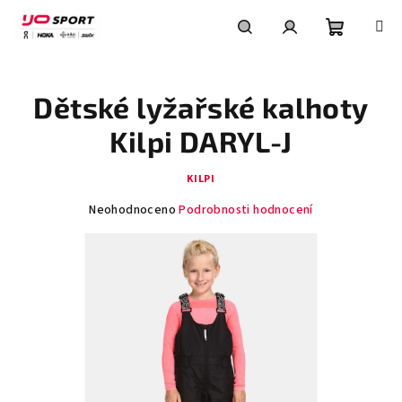
Přejít
na
obsah
Nákupní
Hledat
Přihlášení
Dětské lyžařské kalhoty
košík
Kilpi DARYL-J
KILPI
Průměrné
Neohodnoceno
Podrobnosti hodnocení
hodnocení
produktu
je
0,0
z
5
hvězdiček.