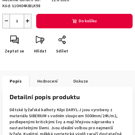
Můžeme doručit do:
12.8.2026
Kód:
UJ0404KIBLK98
−
+
Do košíku
Zeptat se
Hlídat
Sdílet
Popis
Hodnocení
Diskuze
Detailní popis produktu
Dětské lyžařské kalhoty Kilpi DARYL-J jsou vyrobeny z
materiálu SIBERIUM s vodním sloupcem 5000mm/24h/m2,
podlepenými kritickými švy a mají hřejivou náprsenku s
nastavitelnými šlemi. Jsou ideální volbou pro nejmenší
lyžaře. Kvalitní, měkká syntetická výplň zaručí dostatečné