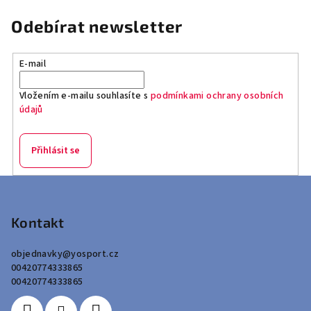
Odebírat newsletter
E-mail
Vložením e-mailu souhlasíte s
podmínkami ochrany osobních
údajů
Přihlásit se
Z
á
p
Kontakt
a
objednavky
@
yosport.cz
t
00420774333865
í
00420774333865