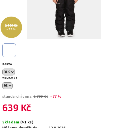
2 799 Kč
–77 %
BARVA
VELIKOST
standardní cena:
2 799 Kč
–77 %
639 Kč
Měrná
Skladem
(>1 ks)
cena: