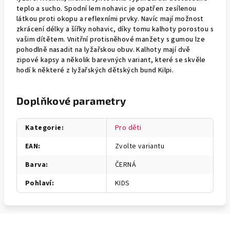
teplo a sucho. Spodní lem nohavic je opatřen zesílenou
látkou proti okopu a reflexními prvky. Navíc mají možnost
zkrácení délky a šířky nohavic, díky tomu kalhoty porostou s
vašim dítětem. Vnitřní protisněhové manžety s gumou lze
pohodlně nasadit na lyžařskou obuv. Kalhoty mají dvě
zipové kapsy a několik barevných variant, které se skvěle
hodí k některé z lyžařských dětských bund Kilpi.
Doplňkové parametry
Kategorie
:
Pro děti
EAN
:
Zvolte variantu
Barva
:
ČERNÁ
Pohlaví
:
KIDS