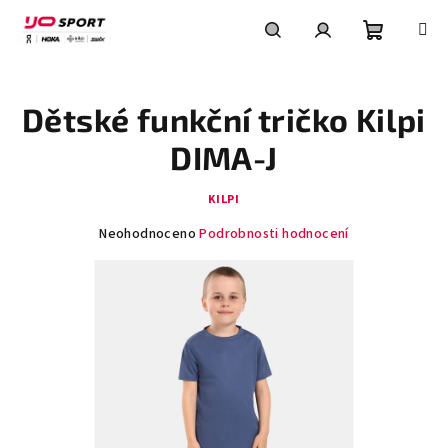
Přejít
na
obsah
Nákupní
Hledat
Přihlášení
Dětské funkční tričko Kilpi
košík
DIMA-J
KILPI
Průměrné
Neohodnoceno
Podrobnosti hodnocení
hodnocení
produktu
je
0,0
z
5
hvězdiček.