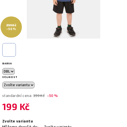
399 Kč
–50 %
BARVA
VELIKOST
standardní cena:
399 Kč
–50 %
199 Kč
Měrná
Zvolte variantu
cena: