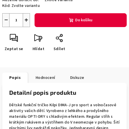
Můžeme doručit do:
Zvolte variantu
Kód:
Zvolte variantu
−
+
Do košíku
Zeptat se
Hlídat
Sdílet
Popis
Hodnocení
Diskuze
Detailní popis produktu
Dětské funkční tričko Kilpi DIMA-J pro sport a volnočasové
aktivity vašich dětí. Vyrobeno z lehkého a prodyšného
materiálu OPTI-DRY s chladivým efektem. Regular střih s
krátkým rukávem a výstřihem do V neomezuje v pohybu. Šití
plochými švy nedráždí pokožku. Jednobarevný design