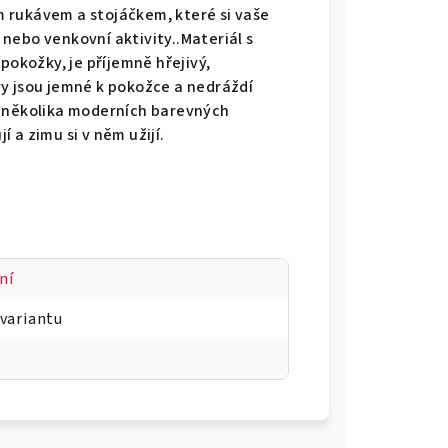
ým rukávem a stojáčkem, které si vaše
í nebo venkovní aktivity..Materiál s
pokožky, je příjemně hřejivý,
y jsou jemné k pokožce a nedráždí
e v několika moderních barevných
í a zimu si v něm užijí.
ní
 variantu