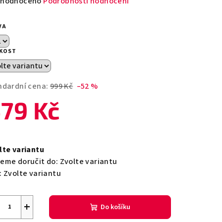
měrné
hodnoceno
Podrobnosti hodnocení
nocení
duktu
VA
IKOST
zdiček.
ndardní cena:
999 Kč
–52 %
79 Kč
ná
a:
lte variantu
eme doručit do:
Zvolte variantu
:
Zvolte variantu
+
Do košíku