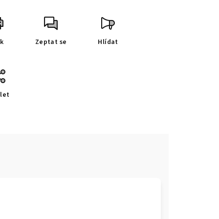
sk
Zeptat se
Hlídat
let
e