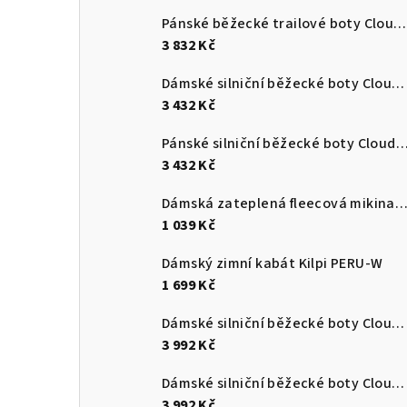
Pánské běžecké trailové boty Cloudultra 3
3 832 Kč
Dámské silniční běžecké boty Cloudswift 4
3 432 Kč
Pánské silniční běžecké boty Cloudsurf
3 432 Kč
Dámská zateplená fleecová mikina s kapucí Kilpi NEV
1 039 Kč
Dámský zimní kabát Kilpi PERU-W
1 699 Kč
Dámské silniční běžecké boty Cloudmonster 3
3 992 Kč
Dámské silniční běžecké boty Cloudmonster 3
3 992 Kč