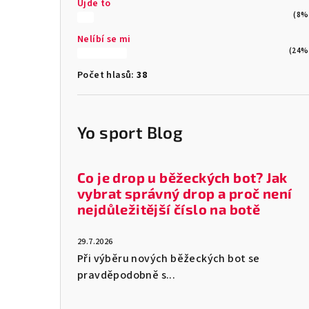
Ujde to
(8%
Nelíbí se mi
(24%
Počet hlasů:
38
Yo sport Blog
Co je drop u běžeckých bot? Jak
vybrat správný drop a proč není
nejdůležitější číslo na botě
29.7.2026
Při výběru nových běžeckých bot se
pravděpodobně s...