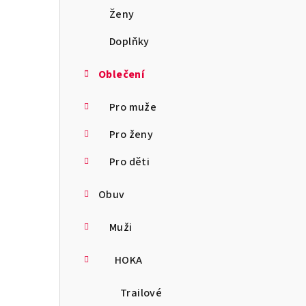
a
Ženy
n
Doplňky
n
Oblečení
í
Pro muže
p
Pro ženy
a
Pro děti
n
Obuv
e
l
Muži
HOKA
Trailové