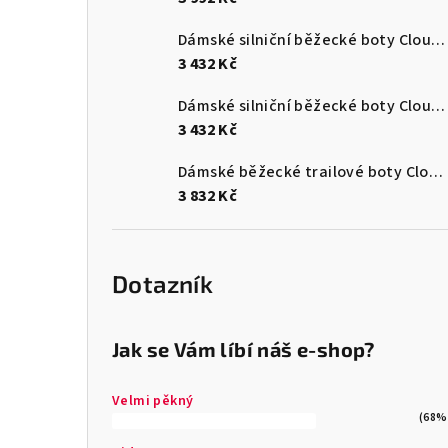
Dámské silniční běžecké boty Cloudsurfer Max
3 432 Kč
Dámské silniční běžecké boty Cloudsurfer Max
3 432 Kč
Dámské běžecké trailové boty Cloudultra 3
3 832 Kč
Dotazník
Jak se Vám líbí náš e-shop?
Velmi pěkný
(68%