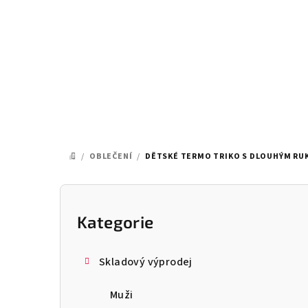
Přejít
na
obsah
/
OBLEČENÍ
/
DĚTSKÉ TERMO TRIKO S DLOUHÝM RUKÁ
DOMŮ
P
o
Kategorie
Přeskočit
kategorie
s
Skladový výprodej
t
Muži
r