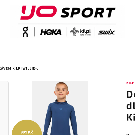
VEM KILPI WILLIE-J
KILP
D
d
K
999 Kč