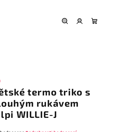
Hledat
Přihlášení
Nákupní
košík
I
ětské termo triko s
louhým rukávem
ilpi WILLIE-J