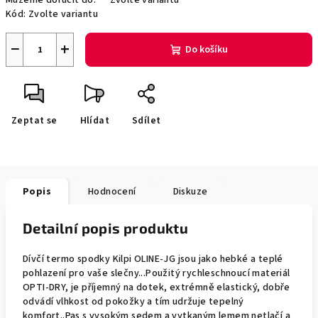
Můžeme doručit do:
Zvolte variantu
Kód:
Zvolte variantu
−
+
Do košíku
Zeptat se
Hlídat
Sdílet
Popis
Hodnocení
Diskuze
Detailní popis produktu
Dívčí termo spodky Kilpi OLINE-JG jsou jako hebké a teplé
pohlazení pro vaše slečny...Použitý rychleschnoucí materiál
OPTI-DRY, je příjemný na dotek, extrémně elastický, dobře
odvádí vlhkost od pokožky a tím udržuje tepelný
komfort..Pas s vysokým sedem a vytkaným lemem netlačí a