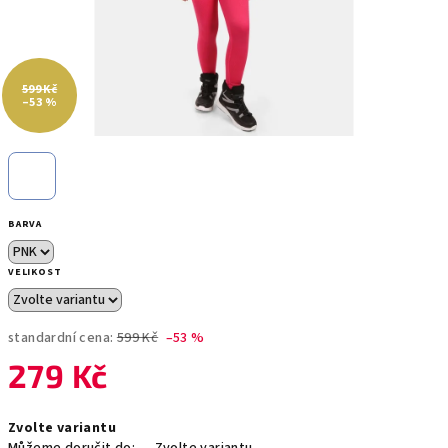
599 Kč
–53 %
BARVA
VELIKOST
standardní cena:
599 Kč
–53 %
279 Kč
Měrná
Zvolte variantu
cena: