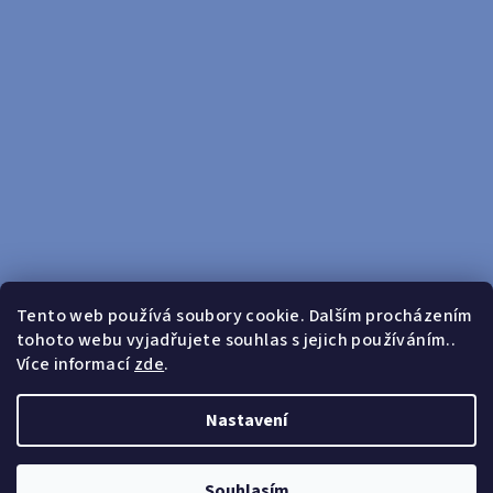
Tento web používá soubory cookie. Dalším procházením
tohoto webu vyjadřujete souhlas s jejich používáním..
Sledovat na Instagramu
Více informací
zde
.
Doprava zdarma od 599 Kč
Nastavení
Copyright 2026
yosport
. Všechna práva vyhrazena.
Upravit
nastavení cookies
Souhlasím