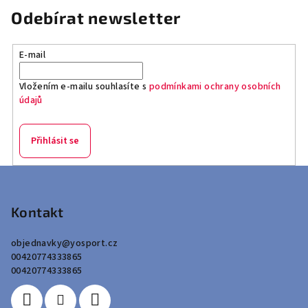
Odebírat newsletter
E-mail
Vložením e-mailu souhlasíte s
podmínkami ochrany osobních
údajů
Přihlásit se
Z
á
p
Kontakt
a
objednavky
@
yosport.cz
t
00420774333865
í
00420774333865