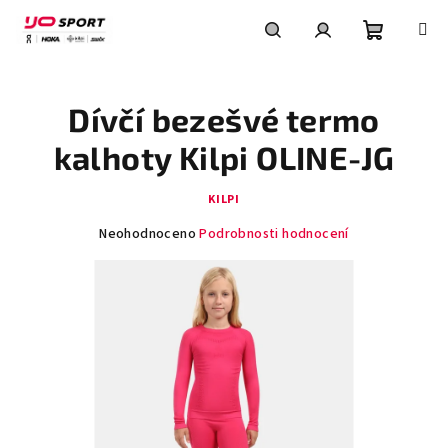
Přejít
na
obsah
Nákupní
Hledat
Přihlášení
Dívčí bezešvé termo
košík
kalhoty Kilpi OLINE-JG
KILPI
Průměrné
Neohodnoceno
Podrobnosti hodnocení
hodnocení
produktu
je
0,0
z
5
hvězdiček.