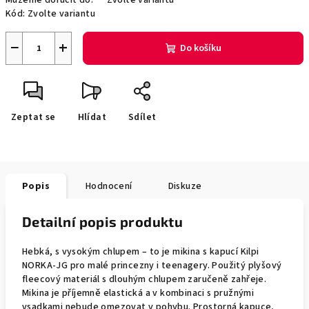
Můžeme doručit do:
Zvolte variantu
Kód:
Zvolte variantu
−
+
Do košíku
Zeptat se
Hlídat
Sdílet
Popis
Hodnocení
Diskuze
Detailní popis produktu
Hebká, s vysokým chlupem – to je mikina s kapucí Kilpi
NORKA-JG pro malé princezny i teenagery. Použitý plyšový
fleecový materiál s dlouhým chlupem zaručeně zahřeje.
Mikina je příjemně elastická a v kombinaci s pružnými
vsadkami nebude omezovat v pohybu. Prostorná kapuce,