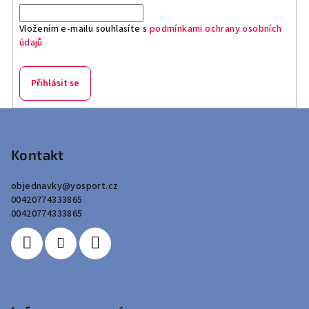
Vložením e-mailu souhlasíte s
podmínkami ochrany osobních
údajů
Přihlásit se
Z
á
p
Kontakt
a
objednavky
@
yosport.cz
t
00420774333865
í
00420774333865