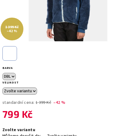
1 399 Kč
–42 %
BARVA
VELIKOST
standardní cena:
1 399 Kč
–42 %
799 Kč
Měrná
Zvolte variantu
cena: