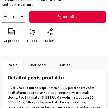
Můžeme doručit do:
Zvolte variantu
Kód:
Zvolte variantu
−
+
Do košíku
Zeptat se
Hlídat
Sdílet
Popis
Hodnocení
Diskuze
Detailní popis produktu
Dívčí lyžařská bunda Kilpi SAMARA-JG v pestrobarevném
potištěném designu se hodí pro teenagery i pro malé
slečny. Použitý materiál SIBERIUM s vodním sloupcem 10
000mm/m2/24h a podlepené kritické švy na kapuci,
ramenou a horním sedle bundy. Teplo zaručuje lehká, hřejivá