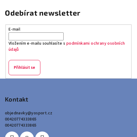
Odebírat newsletter
E-mail
Vložením e-mailu souhlasíte s
podmínkami ochrany osobních
údajů
Přihlásit se
Z
á
p
Kontakt
a
objednavky
@
yosport.cz
t
00420774333865
í
00420774333865