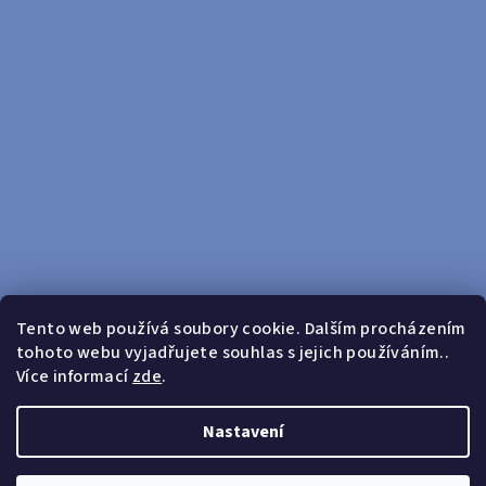
Tento web používá soubory cookie. Dalším procházením
tohoto webu vyjadřujete souhlas s jejich používáním..
Sledovat na Instagramu
Více informací
zde
.
Doprava zdarma od 599 Kč
Nastavení
Copyright 2026
yosport
. Všechna práva vyhrazena.
Upravit
nastavení cookies