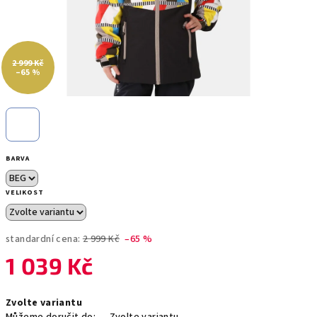
2 999 Kč
–65 %
BARVA
VELIKOST
standardní cena:
2 999 Kč
–65 %
1 039 Kč
Měrná
Zvolte variantu
cena: