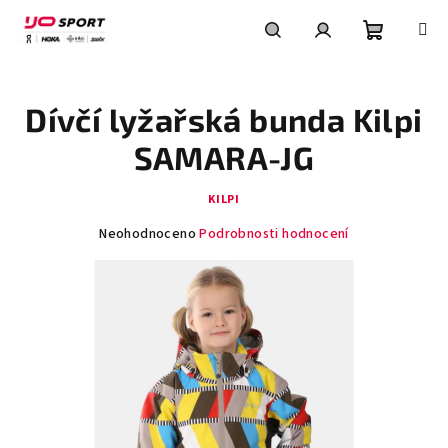
Přejít
na
obsah
Nákupní
Hledat
Přihlášení
Dívčí lyžařská bunda Kilpi
košík
SAMARA-JG
KILPI
Průměrné
Neohodnoceno
Podrobnosti hodnocení
hodnocení
produktu
je
0,0
z
5
hvězdiček.