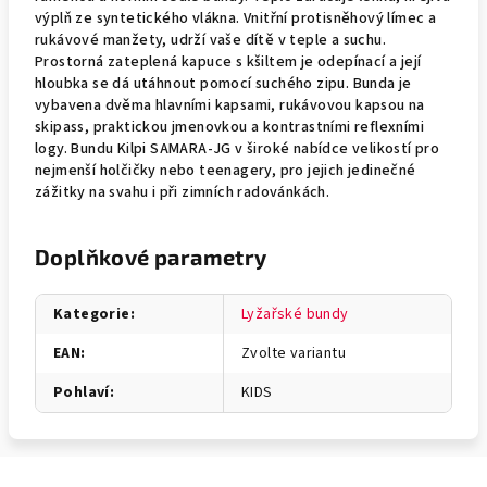
výplň ze syntetického vlákna. Vnitřní protisněhový límec a
rukávové manžety, udrží vaše dítě v teple a suchu.
Prostorná zateplená kapuce s kšiltem je odepínací a její
hloubka se dá utáhnout pomocí suchého zipu. Bunda je
vybavena dvěma hlavními kapsami, rukávovou kapsou na
skipass, praktickou jmenovkou a kontrastními reflexními
logy. Bundu Kilpi SAMARA-JG v široké nabídce velikostí pro
nejmenší holčičky nebo teenagery, pro jejich jedinečné
zážitky na svahu i při zimních radovánkách.
Doplňkové parametry
Kategorie
:
Lyžařské bundy
EAN
:
Zvolte variantu
Pohlaví
:
KIDS