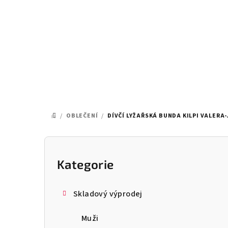
Přejít
na
obsah
/
OBLEČENÍ
/
DÍVČÍ LYŽAŘSKÁ BUNDA KILPI VALERA
DOMŮ
P
o
Kategorie
Přeskočit
kategorie
s
Skladový výprodej
t
Muži
r