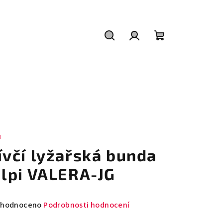
Hledat
Přihlášení
Nákupní
košík
I
ívčí lyžařská bunda
ilpi VALERA-JG
měrné
hodnoceno
Podrobnosti hodnocení
nocení