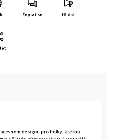
sk
Zeptat se
Hlídat
let
e
 barevném designu pro holky, kterou