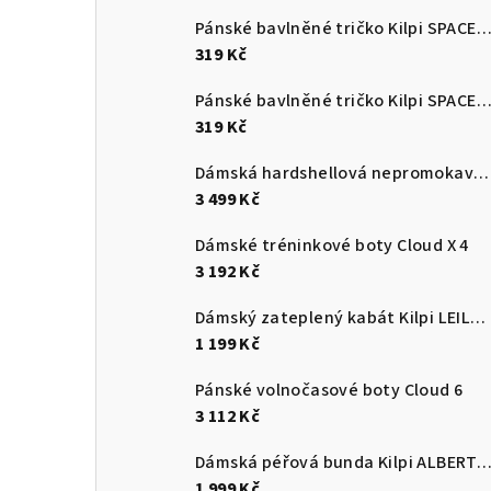
Pánské bavlněné tričko Kilpi SPACER
319 Kč
Pánské bavlněné tričko Kilpi SPACER
319 Kč
Dámská hardshellová nepromokavá bunda Kilpi MAMBA-W
3 499 Kč
Dámské tréninkové boty Cloud X 4
3 192 Kč
Dámský zateplený kabát Kilpi LEILA-W
1 199 Kč
Pánské volnočasové boty Cloud 6
3 112 Kč
Dámská péřová bunda Kilpi ALBERT
1 999 Kč