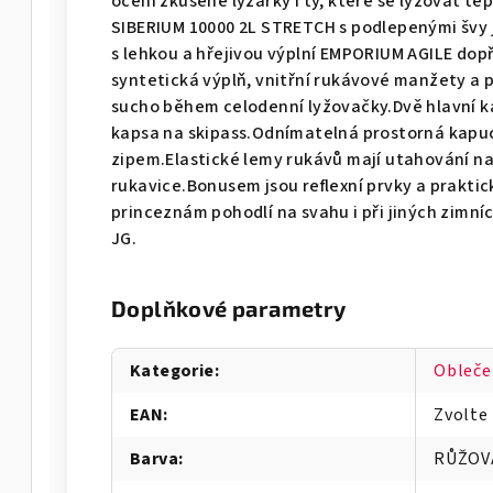
ocení zkušené lyžařky i ty, které se lyžovat 
SIBERIUM 10000 2L STRETCH s podlepenými švy 
s lehkou a hřejivou výplní EMPORIUM AGILE dopř
syntetická výplň, vnitřní rukávové manžety a p
sucho během celodenní lyžovačky.Dvě hlavní k
kapsa na skipass.Odnímatelná prostorná kapuce
zipem.Elastické lemy rukávů mají utahování na 
rukavice.Bonusem jsou reflexní prvky a prakti
princeznám pohodlí na svahu i při jiných zimn
JG.
Doplňkové parametry
Kategorie
:
Obleče
EAN
:
Zvolte
Barva
:
RŮŽOV