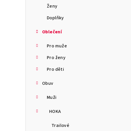
a
Ženy
n
Doplňky
n
Oblečení
í
Pro muže
p
Pro ženy
a
Pro děti
n
Obuv
e
l
Muži
HOKA
Trailové