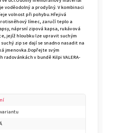
teprve učí.Odolný membránový materiál
je voděodolný a prodyšný. V kombinaci
eje volnost při pohybu.Hřejivá
rotisněhový límec, zaručí teplo a
apsy, náprsní zipová kapsa, rukávová
, jejíž hloubku lze upravit suchým
suchý zip se dají se snadno nasadit na
cká jmenovka.Dopřejte svým
ích radovánkách v bundě Kilpi VALERA-
ní
 variantu
Á