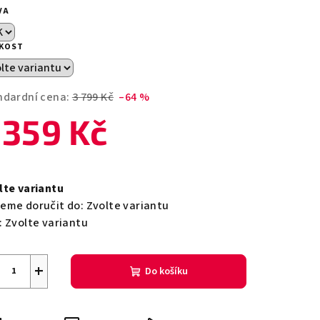
duktu
VA
IKOST
zdiček.
ndardní cena:
3 799 Kč
–64 %
 359 Kč
ná
a:
lte variantu
eme doručit do:
Zvolte variantu
:
Zvolte variantu
+
Do košíku