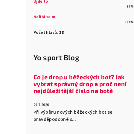
Ujde to
(8%
Nelíbí se mi
(24%
Počet hlasů:
38
Yo sport Blog
Co je drop u běžeckých bot? Jak
vybrat správný drop a proč není
nejdůležitější číslo na botě
29.7.2026
Při výběru nových běžeckých bot se
pravděpodobně s...