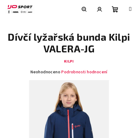
Přejít
na
obsah
Nákupní
Hledat
Přihlášení
Dívčí lyžařská bunda Kilpi
košík
VALERA-JG
KILPI
Průměrné
Neohodnoceno
Podrobnosti hodnocení
hodnocení
produktu
je
0,0
z
5
hvězdiček.