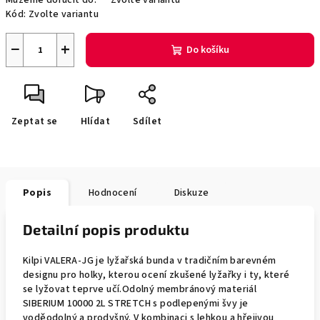
Můžeme doručit do:
Zvolte variantu
Kód:
Zvolte variantu
−
+
Do košíku
Zeptat se
Hlídat
Sdílet
Popis
Hodnocení
Diskuze
Detailní popis produktu
Kilpi VALERA-JG je lyžařská bunda v tradičním barevném
designu pro holky, kterou ocení zkušené lyžařky i ty, které
se lyžovat teprve učí.Odolný membránový materiál
SIBERIUM 10000 2L STRETCH s podlepenými švy je
voděodolný a prodyšný. V kombinaci s lehkou a hřejivou