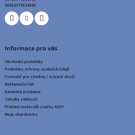
í
00420774333865
Informace pro vás
Obchodní podmínky
Podmínky ochrany osobních údajů
Formulář pro výměnu / vrácení zboží
Reklamační řád
Kamenná prodejna
Tabulky velikostí
Přehled materiálů značky KILPI
Moje objednávka