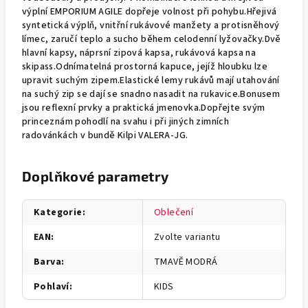
výplní EMPORIUM AGILE dopřeje volnost při pohybu.Hřejivá
syntetická výplň, vnitřní rukávové manžety a protisněhový
límec, zaručí teplo a sucho během celodenní lyžovačky.Dvě
hlavní kapsy, náprsní zipová kapsa, rukávová kapsa na
skipass.Odnímatelná prostorná kapuce, jejíž hloubku lze
upravit suchým zipem.Elastické lemy rukávů mají utahování
na suchý zip se dají se snadno nasadit na rukavice.Bonusem
jsou reflexní prvky a praktická jmenovka.Dopřejte svým
princeznám pohodlí na svahu i při jiných zimních
radovánkách v bundě Kilpi VALERA-JG.
Doplňkové parametry
Kategorie
:
Oblečení
EAN
:
Zvolte variantu
Barva
:
TMAVĚ MODRÁ
Pohlaví
:
KIDS