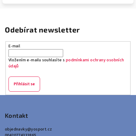
Odebírat newsletter
E-mail
Vložením e-mailu souhlasíte s
podmínkami ochrany osobních
údajů
Přihlásit se
Z
á
p
Kontakt
a
objednavky
@
yosport.cz
t
00420774333865