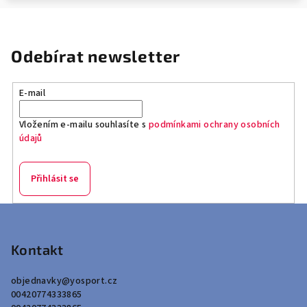
Odebírat newsletter
E-mail
Vložením e-mailu souhlasíte s
podmínkami ochrany osobních
údajů
Přihlásit se
Z
á
p
Kontakt
a
objednavky
@
yosport.cz
t
00420774333865