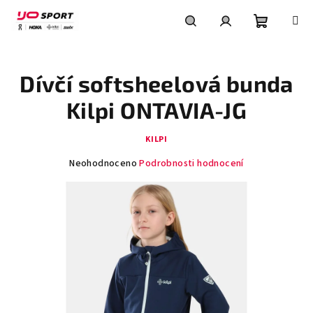
Přejít
na
obsah
Nákupní
Hledat
Přihlášení
Dívčí softsheelová bunda
košík
Kilpi ONTAVIA-JG
KILPI
Průměrné
Neohodnoceno
Podrobnosti hodnocení
hodnocení
produktu
je
0,0
z
5
hvězdiček.