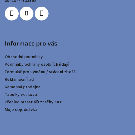
í
00420774333865
Informace pro vás
Obchodní podmínky
Podmínky ochrany osobních údajů
Formulář pro výměnu / vrácení zboží
Reklamační řád
Kamenná prodejna
Tabulky velikostí
Přehled materiálů značky KILPI
Moje objednávka