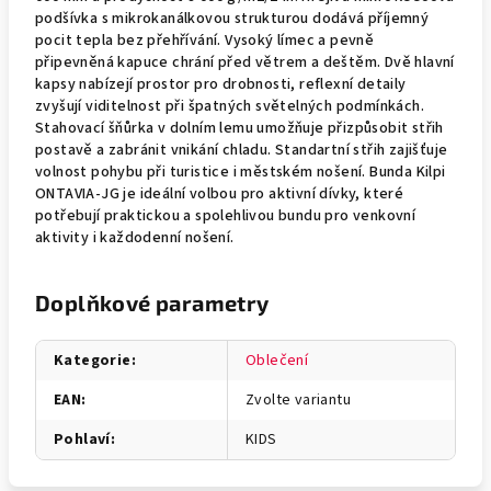
podšívka s mikrokanálkovou strukturou dodává příjemný
pocit tepla bez přehřívání. Vysoký límec a pevně
připevněná kapuce chrání před větrem a deštěm. Dvě hlavní
kapsy nabízejí prostor pro drobnosti, reflexní detaily
zvyšují viditelnost při špatných světelných podmínkách.
Stahovací šňůrka v dolním lemu umožňuje přizpůsobit střih
postavě a zabránit vnikání chladu. Standartní střih zajišťuje
volnost pohybu při turistice i městském nošení. Bunda Kilpi
ONTAVIA-JG je ideální volbou pro aktivní dívky, které
potřebují praktickou a spolehlivou bundu pro venkovní
aktivity i každodenní nošení.
Doplňkové parametry
Kategorie
:
Oblečení
EAN
:
Zvolte variantu
Pohlaví
:
KIDS