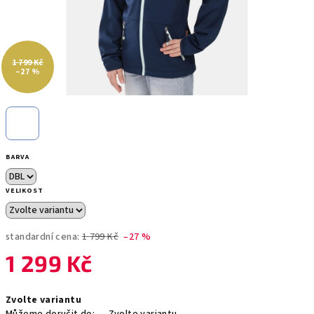
1 799 Kč
–27 %
BARVA
VELIKOST
standardní cena:
1 799 Kč
–27 %
1 299 Kč
Měrná
Zvolte variantu
cena: