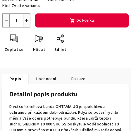
Můžeme doručit do:
Zvolte variantu
Kód:
Zvolte variantu
−
+
Do košíku
Zeptat se
Hlídat
Sdílet
Popis
Hodnocení
Diskuze
Detailní popis produktu
Dívčí softshellová bunda ONTAVIA-JG je spolehlivou
ochranou při každém dobrodružství. Když se počasí rychle
mění a Vaše dcera potřebuje bundu, která udrží teplo i
sucho, SIBERIUM 10 000 SRC SS poskytuje voděodolnost 10
000 mm a prodyšnost 8 000 g/m2/24h. Hřejivá mikrofleecová