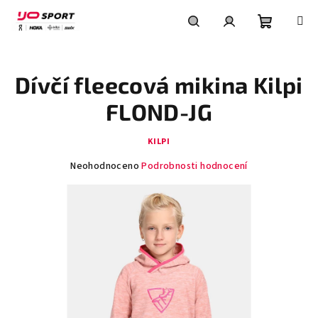
Přejít
na
obsah
Nákupní
Hledat
Přihlášení
Dívčí fleecová mikina Kilpi
košík
FLOND-JG
KILPI
Průměrné
Neohodnoceno
Podrobnosti hodnocení
hodnocení
produktu
je
0,0
z
5
hvězdiček.