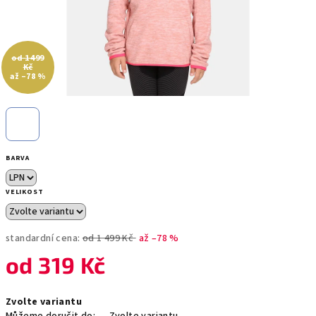
od 1 499
Kč
až –78 %
BARVA
VELIKOST
standardní cena:
od 1 499 Kč
až –78 %
od
319 Kč
Měrná
Zvolte variantu
cena: