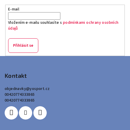
E-mail
Vložením e-mailu souhlasíte s
podmínkami ochrany osobních
údajů
Přihlásit se
Z
á
p
Kontakt
a
objednavky
@
yosport.cz
t
00420774333865
í
00420774333865