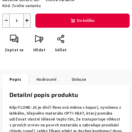
Můžeme doručit do:
Zvolte variantu
Kód:
Zvolte variantu
−
+
Do košíku
Zeptat se
Hlídat
Sdílet
Popis
Hodnocení
Diskuze
Detailní popis produktu
Kilpi FLOND-JG je dívčí fleecová mikina s kapucí, vyrobena z
lehkého, hřejivého materiálu OPTI-HEAT, který pomáha
udržovat vlastní tělesné teplo tím, že transportuje vlhkost
z prvních vrstev na povrch materiálu a zabraňuje pronikání
chladu zvenčí. Lehký žíhaný efekt je docílen kombinací dvou