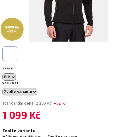
2 299 Kč
–52 %
BARVA
VELIKOST
standardní cena:
2 299 Kč
–52 %
1 099 Kč
Měrná
Zvolte variantu
cena: