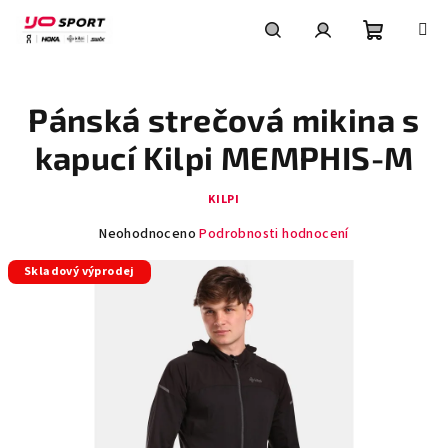
Přejít
na
obsah
Nákupní
Hledat
Přihlášení
Pánská strečová mikina s
košík
kapucí Kilpi MEMPHIS-M
KILPI
Průměrné
Neohodnoceno
Podrobnosti hodnocení
hodnocení
Skladový výprodej
produktu
je
0,0
z
5
hvězdiček.