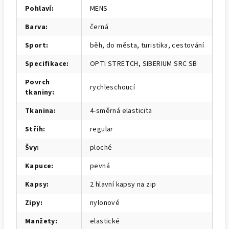
Pohlaví
:
MENS
Barva
:
černá
Sport
:
běh, do města, turistika, cestování
Specifikace
:
OPTI STRETCH, SIBERIUM SRC SB
Povrch
rychleschoucí
tkaniny
:
Tkanina
:
4-směrná elasticita
Střih
:
regular
Švy
:
ploché
Kapuce
:
pevná
Kapsy
:
2 hlavní kapsy na zip
Zipy
:
nylonové
Manžety
:
elastické