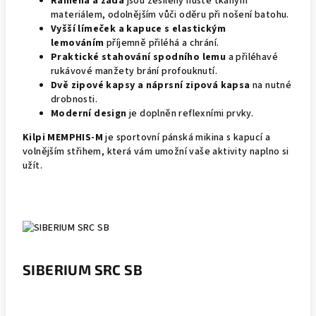
Ramena a záda
jsou zesíleny hustě tkaným
materiálem, odolnějším vůči oděru při nošení batohu.
Vyšší límeček a kapuce s elastickým
lemováním
příjemně přiléhá a chrání.
Praktické stahování spodního lemu
a přiléhavé
rukávové manžety brání profouknutí.
Dvě zipové kapsy a náprsní zipová kapsa
na nutné
drobnosti.
Moderní design
je doplněn reflexními prvky.
Kilpi MEMPHIS-M
je sportovní pánská mikina s kapucí a
volnějším střihem, která vám umožní vaše aktivity naplno si
užít.
SIBERIUM SRC SB