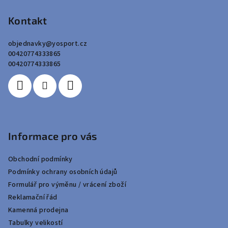
á
p
Kontakt
a
objednavky
@
yosport.cz
t
00420774333865
í
00420774333865
Informace pro vás
Obchodní podmínky
Podmínky ochrany osobních údajů
Formulář pro výměnu / vrácení zboží
Reklamační řád
Kamenná prodejna
Tabulky velikostí