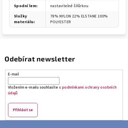
Spodní lem
:
nastavitelné šňůrkou
Složky
78% NYLON 22% ELSTANE 100%
materiálu
:
POLYESTER
Odebírat newsletter
E-mail
Vložením e-mailu souhlasíte s
podmínkami ochrany osobních
údajů
Přihlásit se
Z