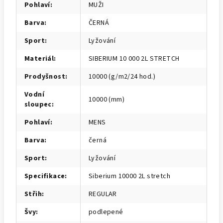
Pohlaví
:
MUŽI
Barva
:
ČERNÁ
Sport
:
Lyžování
Materiál
:
SIBERIUM 10 000 2L STRETCH
Prodyšnost
:
10000 (g/m2/24 hod.)
Vodní
10000 (mm)
sloupec
:
Pohlaví
:
MENS
Barva
:
černá
Sport
:
Lyžování
Specifikace
:
Siberium 10000 2L stretch
Střih
:
REGULAR
Švy
:
podlepené