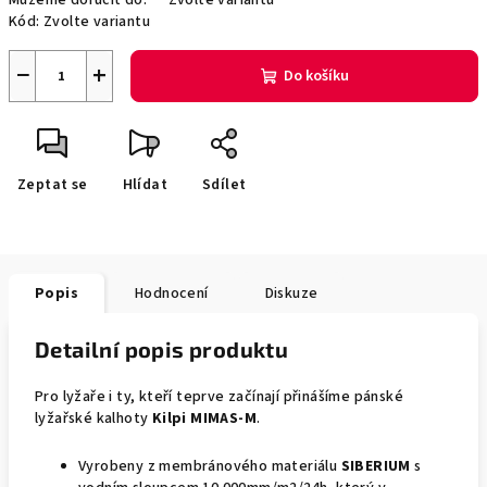
Můžeme doručit do:
Zvolte variantu
Kód:
Zvolte variantu
−
+
Do košíku
Zeptat se
Hlídat
Sdílet
Popis
Hodnocení
Diskuze
Detailní popis produktu
Pro lyžaře i ty, kteří teprve začínají přinášíme pánské
lyžařské kalhoty
Kilpi MIMAS-M
.
Vyrobeny z membránového materiálu
SIBERIUM
s