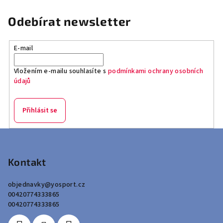
Odebírat newsletter
E-mail
Vložením e-mailu souhlasíte s
podmínkami ochrany osobních
údajů
Přihlásit se
Z
á
p
Kontakt
a
objednavky
@
yosport.cz
t
00420774333865
í
00420774333865