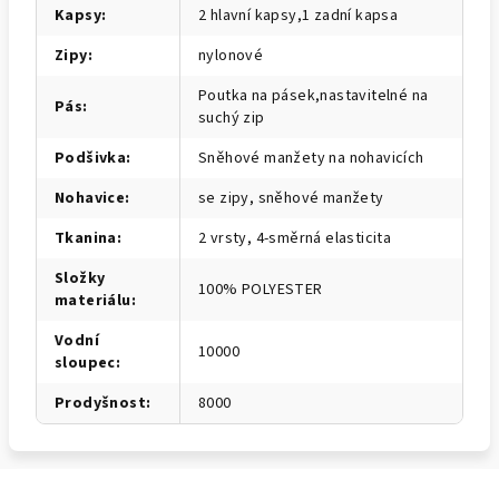
Kapsy
:
2 hlavní kapsy,1 zadní kapsa
Zipy
:
nylonové
Poutka na pásek,nastavitelné na
Pás
:
suchý zip
Podšivka
:
Sněhové manžety na nohavicích
Nohavice
:
se zipy, sněhové manžety
Tkanina
:
2 vrsty, 4-směrná elasticita
Složky
100% POLYESTER
materiálu
:
Vodní
10000
sloupec
:
Prodyšnost
:
8000