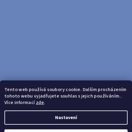
Tento web používá soubory cookie. Dalším procházením
tohoto webu vyjadřujete souhlas s jejich používáním..
Sledovat na Instagramu
Více informací
zde
.
Doprava zdarma od 599 Kč
Nastavení
Copyright 2026
yosport
. Všechna práva vyhrazena.
Upravit
nastavení cookies