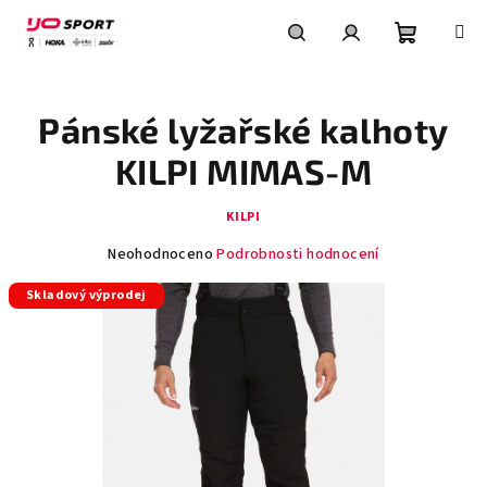
Přejít
na
obsah
Nákupní
Hledat
Přihlášení
Pánské lyžařské kalhoty
košík
KILPI MIMAS-M
KILPI
Průměrné
Neohodnoceno
Podrobnosti hodnocení
hodnocení
Skladový výprodej
produktu
je
0,0
z
5
hvězdiček.