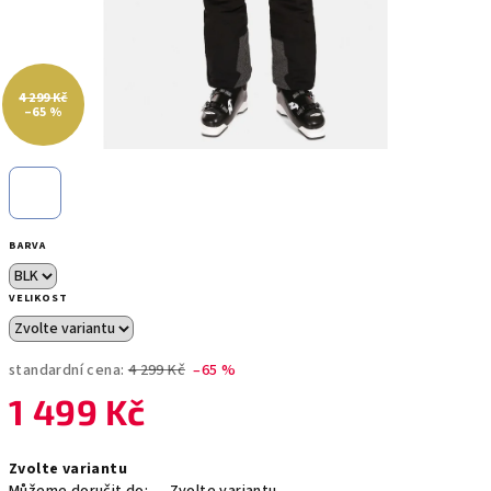
4 299 Kč
–65 %
BARVA
VELIKOST
standardní cena:
4 299 Kč
–65 %
1 499 Kč
Měrná
Zvolte variantu
cena: