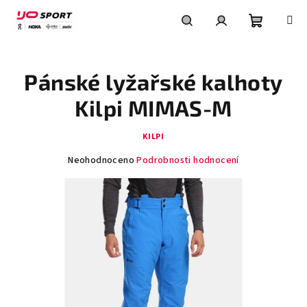
Přejít
na
obsah
Nákupní
Hledat
Přihlášení
Pánské lyžařské kalhoty
košík
Kilpi MIMAS-M
KILPI
Průměrné
Neohodnoceno
Podrobnosti hodnocení
hodnocení
produktu
je
0,0
z
5
hvězdiček.