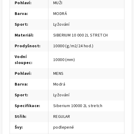
Pohlaví
:
MUŽI
Barva
:
MODRÁ
Sport
:
Lyžování
Materiál
:
SIBERIUM 10 000 2L STRETCH
Prodyšnost
:
10000 (g/m2/24 hod.)
Vodní
10000 (mm)
sloupec
:
Pohlaví
:
MENS
Barva
:
Modrá
Sport
:
Lyžování
Specifikace
:
Siberium 10000 2L stretch
Střih
:
REGULAR
Švy
:
podlepené