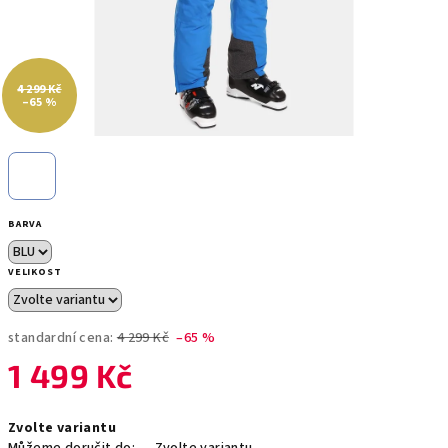
4 299 Kč
–65 %
BARVA
VELIKOST
standardní cena:
4 299 Kč
–65 %
1 499 Kč
Měrná
Zvolte variantu
cena: