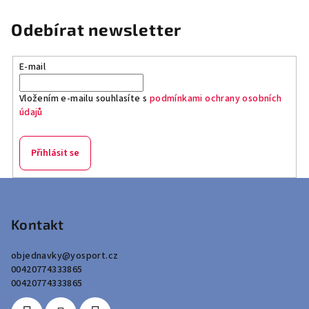
Odebírat newsletter
E-mail
Vložením e-mailu souhlasíte s
podmínkami ochrany osobních
údajů
Přihlásit se
Z
á
p
Kontakt
a
objednavky
@
yosport.cz
t
00420774333865
í
00420774333865