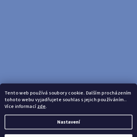
Tento web používá soubory cookie. Dalším procházením
tohoto webu vyjadřujete souhlas s jejich používáním..
Sledovat na Instagramu
Více informací
zde
.
Doprava zdarma od 599 Kč
Nastavení
Copyright 2026
yosport
. Všechna práva vyhrazena.
Upravit
nastavení cookies