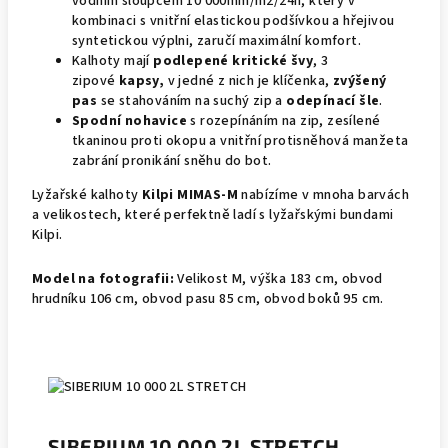
vodním sloupcem 10 000mm/m2/24h, který v
kombinaci s vnitřní elastickou podšívkou a hřejivou
syntetickou výplni, zaručí maximální komfort.
Kalhoty mají
podlepené kritické švy
, 3
zipové
kapsy,
v jedné z nich je klíčenka,
zvýšený
pas
se stahováním na suchý zip a
odepínací šle
.
Spodní nohavice
s rozepínáním na zip, zesílené
tkaninou proti okopu a vnitřní protisněhová manžeta
zabrání pronikání sněhu do bot.
Lyžařské kalhoty
Kilpi MIMAS-M
nabízíme v mnoha barvách
a velikostech, které perfektně ladí s lyžařskými bundami
Kilpi.
Model na fotografii:
Velikost M, výška 183 cm, obvod
hrudníku 106 cm, obvod pasu 85 cm, obvod boků 95 cm.
SIBERIUM 10 000 2L STRETCH