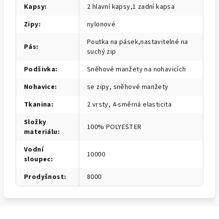
Kapsy
:
2 hlavní kapsy,1 zadní kapsa
Zipy
:
nylonové
Poutka na pásek,nastavitelné na
Pás
:
suchý zip
Podšivka
:
Sněhové manžety na nohavicích
Nohavice
:
se zipy, sněhové manžety
Tkanina
:
2 vrsty, 4-směrná elasticita
Složky
100% POLYESTER
materiálu
:
Vodní
10000
sloupec
:
Prodyšnost
:
8000