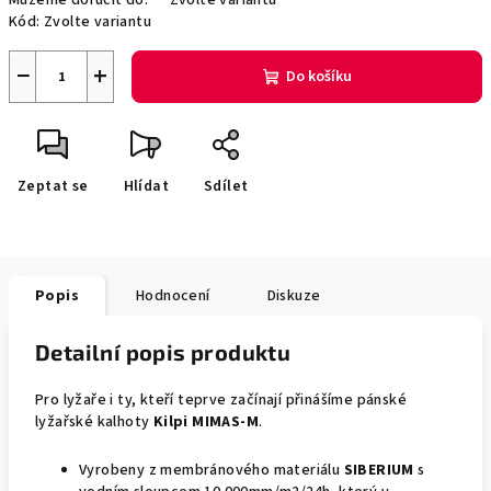
Můžeme doručit do:
Zvolte variantu
Kód:
Zvolte variantu
−
+
Do košíku
Zeptat se
Hlídat
Sdílet
Popis
Hodnocení
Diskuze
Detailní popis produktu
Pro lyžaře i ty, kteří teprve začínají přinášíme pánské
lyžařské kalhoty
Kilpi MIMAS-M
.
Vyrobeny z membránového materiálu
SIBERIUM
s