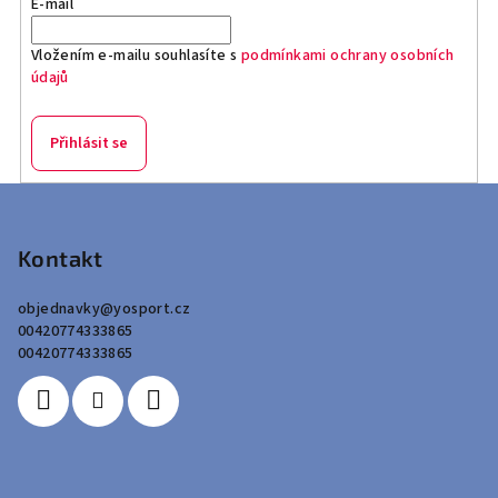
E-mail
Vložením e-mailu souhlasíte s
podmínkami ochrany osobních
údajů
Přihlásit se
Z
á
p
Kontakt
a
objednavky
@
yosport.cz
t
00420774333865
í
00420774333865