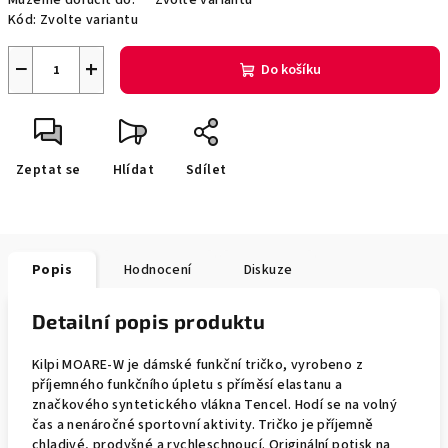
Můžeme doručit do:
Zvolte variantu
Kód:
Zvolte variantu
−
+
Do košíku
Zeptat se
Hlídat
Sdílet
Popis
Hodnocení
Diskuze
Detailní popis produktu
Kilpi MOARE-W je dámské funkční tričko, vyrobeno z
příjemného funkčního úpletu s příměsí elastanu a
značkového syntetického vlákna Tencel. Hodí se na volný
čas a nenáročné sportovní aktivity. Tričko je příjemně
chladivé, prodyšné a rychleschnoucí. Originální potisk na