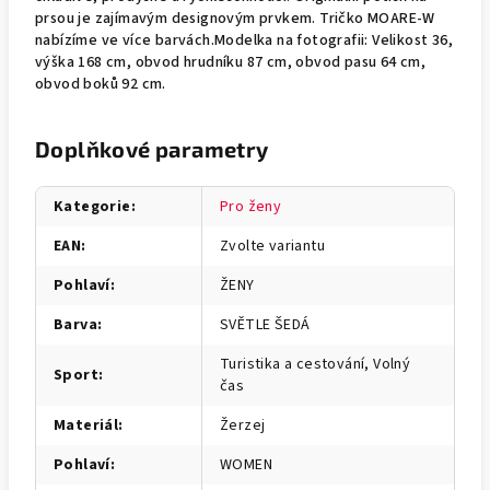
prsou je zajímavým designovým prvkem. Tričko MOARE-W
nabízíme ve více barvách.Modelka na fotografii: Velikost 36,
výška 168 cm, obvod hrudníku 87 cm, obvod pasu 64 cm,
obvod boků 92 cm.
Doplňkové parametry
Kategorie
:
Pro ženy
EAN
:
Zvolte variantu
Pohlaví
:
ŽENY
Barva
:
SVĚTLE ŠEDÁ
Turistika a cestování, Volný
Sport
:
čas
Materiál
:
Žerzej
Pohlaví
:
WOMEN