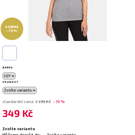
1 199 Kč
–70 %
BARVA
VELIKOST
standardní cena:
1 199 Kč
–70 %
349 Kč
Měrná
Zvolte variantu
cena: