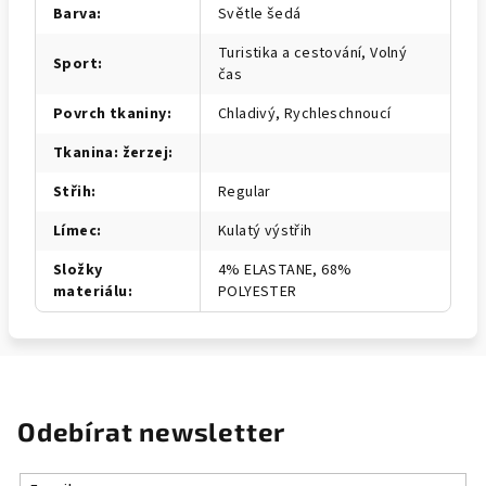
Barva
:
Světle šedá
Turistika a cestování, Volný
Sport
:
čas
Povrch tkaniny
:
Chladivý, Rychleschnoucí
Tkanina: žerzej
:
Střih
:
Regular
Límec
:
Kulatý výstřih
Složky
4% ELASTANE, 68%
materiálu
:
POLYESTER
Odebírat newsletter