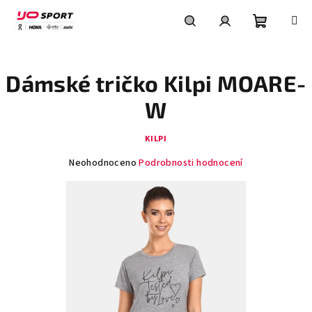
Přejít
na
obsah
Nákupní
Hledat
Přihlášení
Dámské tričko Kilpi MOARE-
košík
W
KILPI
Průměrné
Neohodnoceno
Podrobnosti hodnocení
hodnocení
produktu
je
0,0
z
5
hvězdiček.