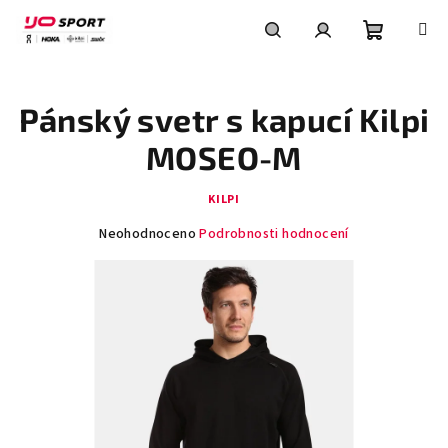
Přejít
na
obsah
Nákupní
Hledat
Přihlášení
Pánský svetr s kapucí Kilpi
košík
MOSEO-M
KILPI
Průměrné
Neohodnoceno
Podrobnosti hodnocení
hodnocení
produktu
je
0,0
z
5
hvězdiček.