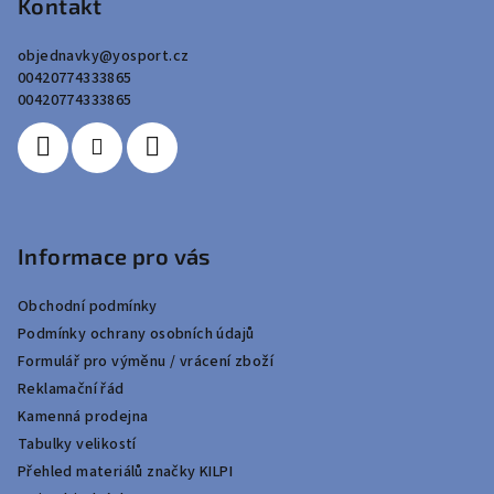
p
Kontakt
a
objednavky
@
yosport.cz
t
00420774333865
í
00420774333865
Informace pro vás
Obchodní podmínky
Podmínky ochrany osobních údajů
Formulář pro výměnu / vrácení zboží
Reklamační řád
Kamenná prodejna
Tabulky velikostí
Přehled materiálů značky KILPI