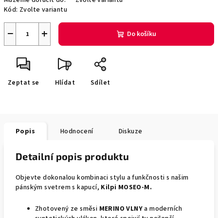
Můžeme doručit do:
Zvolte variantu
Kód:
Zvolte variantu
−
+
Do košíku
Zeptat se
Hlídat
Sdílet
Popis
Hodnocení
Diskuze
Detailní popis produktu
Objevte dokonalou kombinaci stylu a funkčnosti s našim
pánským svetrem s kapucí,
Kilpi MOSEO-M.
Zhotovený ze směsi
MERINO VLNY
a moderních