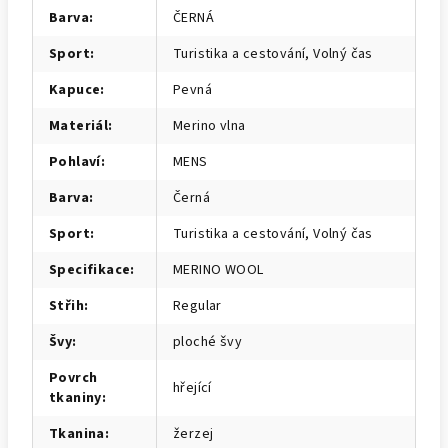
Barva
:
ČERNÁ
Sport
:
Turistika a cestování, Volný čas
Kapuce
:
Pevná
Materiál
:
Merino vlna
Pohlaví
:
MENS
Barva
:
Černá
Sport
:
Turistika a cestování, Volný čas
Specifikace
:
MERINO WOOL
Střih
:
Regular
Švy
:
ploché švy
Povrch
hřející
tkaniny
:
Tkanina
:
žerzej