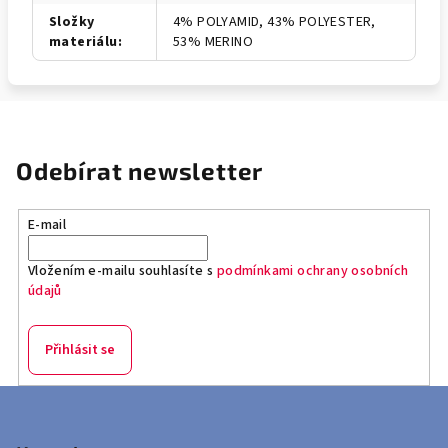
Složky
4% POLYAMID, 43% POLYESTER,
materiálu
:
53% MERINO
Odebírat newsletter
E-mail
Vložením e-mailu souhlasíte s
podmínkami ochrany osobních
údajů
Přihlásit se
Z
á