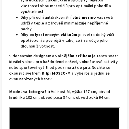
syntetických vláken, které spojují ty nejlepší
vlastnosti obou materiálů pro optimální pohodlí a
využitelnost.
Díky přírodní antibakteriální
vlně merino
vás svetr
udrží v teple a zároveň minimalizuje nepříjemné
pachy.
Díky
polyesterovým vláknům
je svetr odolný vůči
opotřebení a pevnější v tahu, což zaručuje jeho
dlouhou životnost.
S decentním designem a
volnějším střihem
je tento svetr
ideální volbou pro každodenní nošení, volnočasové aktivity
nebo sportovní vyžití od podzimu až do jara. Nechte se
okouzlit svetrem
Kilpi MOSEO-M
a vyberte si jednu ze
dvou nabízených barev!
Model na fotografii:
Velikost M, výška 187 cm, obvod
hrudníku 102 cm, obvod pasu 84 cm, obvod boků 94 cm.