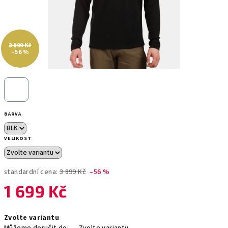
3 899 Kč
–56 %
BARVA
VELIKOST
standardní cena:
3 899 Kč
–56 %
1 699 Kč
Měrná
Zvolte variantu
cena: