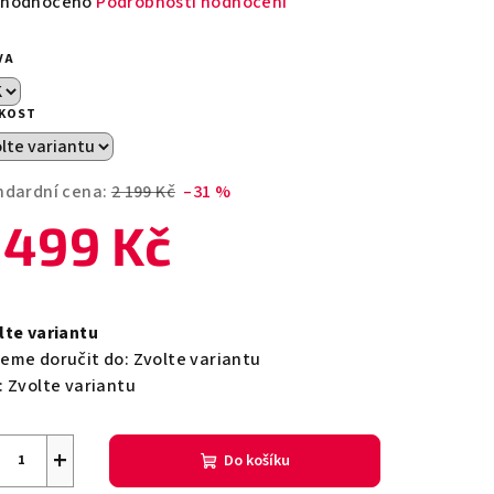
měrné
hodnoceno
Podrobnosti hodnocení
nocení
duktu
VA
IKOST
zdiček.
ndardní cena:
2 199 Kč
–31 %
 499 Kč
ná
a:
lte variantu
eme doručit do:
Zvolte variantu
:
Zvolte variantu
+
Do košíku