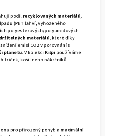
hují podíl
recyklovaných materiálů
,
odpadu (PET lahví, vyhozeného
lších polyesterových/polyamidových
držitelných materiálů
, které díky
snížení emisí CO2 v porovnání s
ši planetu
. V kolekci
Kilpi
používáme
h triček, košil nebo nákrčníků.
žena pro přirozený pohyb a maximální