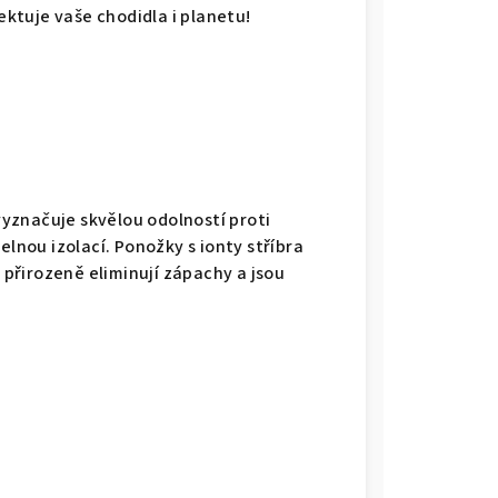
pektuje vaše chodidla i planetu!
 vyznačuje skvělou odolností proti
elnou izolací. Ponožky s ionty stříbra
 přirozeně eliminují zápachy a jsou