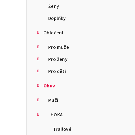
a
Ženy
n
Doplňky
n
Oblečení
í
Pro muže
p
Pro ženy
a
Pro děti
n
Obuv
e
l
Muži
HOKA
Trailové