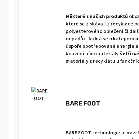
-M
Některé z našich produktů
obsa
které se získávají z recyklace 
-M
polyesterového oblečení či da
odpadů). Jedná se o kategorii
u
úspoře spotřebované energie a 
konvenčními materiály
šetří na
materiály z recyklátu u funkčníc
BARE FOOT
A-W
BARE FOOT technologie je navr