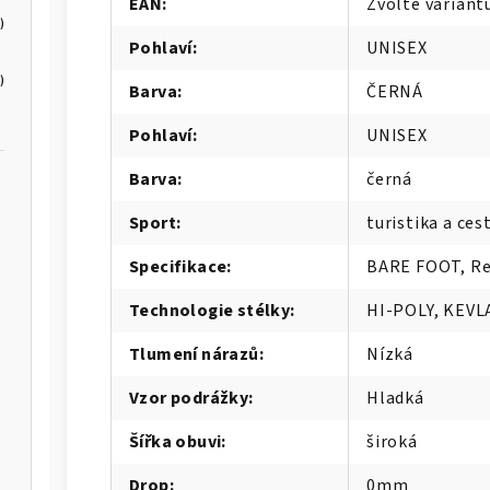
EAN
:
Zvolte variant
)
Pohlaví
:
UNISEX
)
Barva
:
ČERNÁ
Pohlaví
:
UNISEX
Barva
:
černá
Sport
:
turistika a ces
Specifikace
:
BARE FOOT, R
Technologie stélky
:
HI-POLY, KEVL
Tlumení nárazů
:
Nízká
Vzor podrážky
:
Hladká
Šířka obuvi
:
široká
Drop
:
0mm