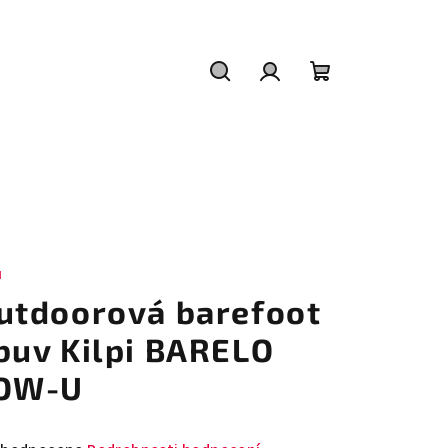
Hledat
Přihlášení
Nákupní
košík
I
utdoorová barefoot
buv Kilpi BARELO
OW-U