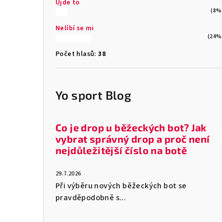
Ujde to
(8%
Nelíbí se mi
(24%
Počet hlasů:
38
Yo sport Blog
Co je drop u běžeckých bot? Jak
vybrat správný drop a proč není
nejdůležitější číslo na botě
29.7.2026
Při výběru nových běžeckých bot se
pravděpodobně s...