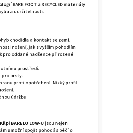
ologií BARE FOOT a RECYCLED materiály
hybu a udržitelnosti.
ohyb chodidla a kontakt se zemí.
nosti nošení, jak s vyšším pohodlím
ek pro oddané nadšence přirozené
votnímu prostředí.
 pro prsty.
hranu proti opotřebení. Nízký profil
nošení.
adnou údržbu.
Kilpi BARELO LOW-U
jsou nejen
vám umožní spojit pohodlí s péčí o