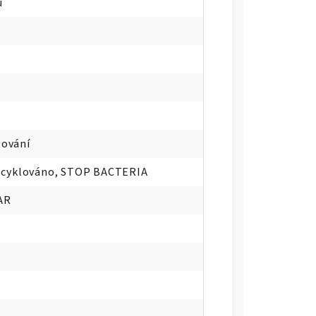
u
tování
ecyklováno, STOP BACTERIA
AR