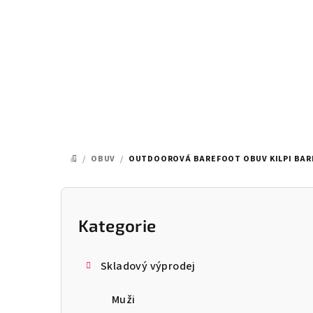
Přejít
na
obsah
/
OBUV
/
OUTDOOROVÁ BAREFOOT OBUV KILPI BAR
DOMŮ
P
o
Kategorie
Přeskočit
kategorie
s
Skladový výprodej
t
Muži
r