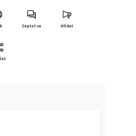
sk
Zeptat se
Hlídat
let
e