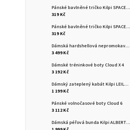
Pánské bavlněné tričko Kilpi SPACER
319 Kč
Pánské bavlněné tričko Kilpi SPACER
319 Kč
Dámská hardshellová nepromokavá bunda Kilpi MAMBA-W
3 499 Kč
Dámské tréninkové boty Cloud X 4
3 192 Kč
Dámský zateplený kabát Kilpi LEILA-W
1 199 Kč
Pánské volnočasové boty Cloud 6
3 112 Kč
Dámská péřová bunda Kilpi ALBERT
1 999 Kč