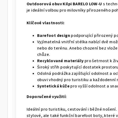
Outdoorová obuv Kilpi BARELO LOW-U
s techn
je ideální volbou pro milovníky přirozeného po
Klíčové vlastnosti:
Barefoot design
podporující přirozený p
Vyjímatelná vnitřní stélka nabízí dvě mož
nebo do terénu. Anebo chození bez vlož
chůze.
Recyklované materiály
pro šetrnost k ži
Široký střih poskytující dostatek prostoru
Odolná podrážka zajišťující odolnost a oc
obuvi vhodný pro turistiku a každodenní 
Syntetická kůže
pro vyšší odolnost a sn
Doporučené využití:
Ideální pro turistiku, cestování i běžné nošení.
stylové, ale také funkční barefoot boty, které 