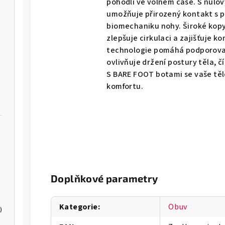
pohodlí ve volném čase. S nul
umožňuje přirozený kontakt s 
biomechaniku nohy. Široké kopy
zlepšuje cirkulaci a zajišťuje 
technologie pomáhá podporovat
ovlivňuje držení postury těla, č
S BARE FOOT botami se vaše těl
komfortu.
Doplňkové parametry
Kategorie
:
Obuv
)