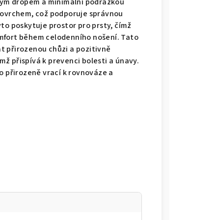
ovým dropem a minimální podrážkou
povrchem, což podporuje správnou
to poskytuje prostor pro prsty, čímž
komfort během celodenního nošení. Tato
 přirozenou chůzi a pozitivně
ímž přispívá k prevenci bolesti a únavy.
o přirozeně vrací k rovnováze a