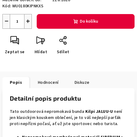
Můžeme doručit do:
12.8.2026
Kód:
WU0180KIPNKXS
−
+
Do košíku
Zeptat se
Hlídat
Sdílet
Popis
Hodnocení
Diskuze
Detailní popis produktu
Tato outdoorová nepromokavá bunda
Kilpi JALUU-U
není
jen klasickým kouskem oblečení, je to váš nejlepší parťák
proti nepřízni počasí, ať už jste sportovec nebo turista.