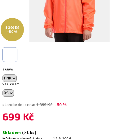
1 399 Kč
–50 %
BARVA
VELIKOST
standardní cena:
1 399 Kč
–50 %
699 Kč
Měrná
Skladem
(>1 ks)
cena: