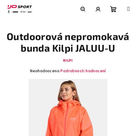
Přejít
na
obsah
Nákupní
Hledat
Přihlášení
Outdoorová nepromokavá
košík
bunda Kilpi JALUU-U
KILPI
Průměrné
Neohodnoceno
Podrobnosti hodnocení
hodnocení
produktu
je
0,0
z
5
hvězdiček.