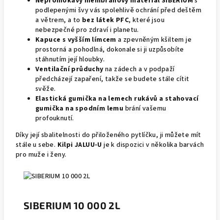
Nepromokavý membránový materiál SIBERIUM
s
podlepenými švy vás spolehlivě ochrání před deštěm
a větrem, a to
bez látek PFC
, které jsou
nebezpečné pro zdraví i planetu.
Kapuce s vyšším límcem
a zpevněným kšiltem je
prostorná a pohodlná, dokonale si ji uzpůsobíte
stáhnutím její hloubky.
Ventilační průduchy
na zádech a v podpaží
předcházejí zapaření, takže se budete stále cítit
svěže.
Elastická gumička na lemech rukávů a stahovací
gumička na spodním lemu
brání vašemu
profouknutí.
Díky její sbalitelnosti do přiloženého pytlíčku, ji můžete mít
stále u sebe.
Kilpi JALUU-U
je k dispozici v několika barvách
pro muže i ženy.
SIBERIUM 10 000 2L