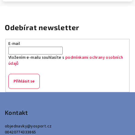
Odebírat newsletter
E-mail
Vložením e-mailu souhlasíte s
podmínkami ochrany osobních
údajů
Přihlásit se
Z
á
p
Kontakt
a
objednavky
@
yosport.cz
t
00420774333865