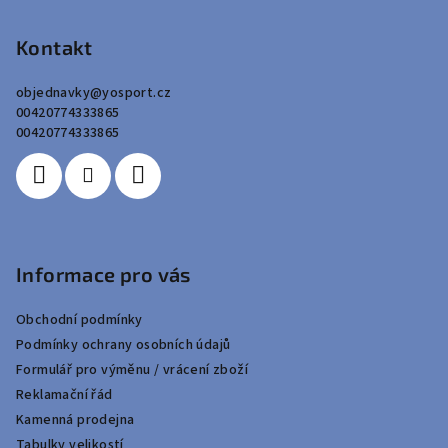
á
p
Kontakt
a
objednavky
@
yosport.cz
t
00420774333865
í
00420774333865
Informace pro vás
Obchodní podmínky
Podmínky ochrany osobních údajů
Formulář pro výměnu / vrácení zboží
Reklamační řád
Kamenná prodejna
Tabulky velikostí