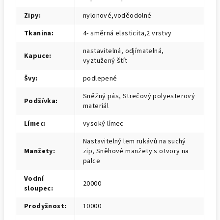
Zipy
:
nylonové,voděodolné
Tkanina
:
4- směrná elasticita,2 vrstvy
nastavitelná, odjímatelná,
Kapuce
:
vyztužený štít
Švy
:
podlepené
Sněžný pás, Strečový polyesterový
Podšívka
:
materiál
Límec
:
vysoký límec
Nastavitelný lem rukávů na suchý
Manžety
:
zip, Sněhové manžety s otvory na
palce
Vodní
20000
sloupec
:
Prodyšnost
:
10000