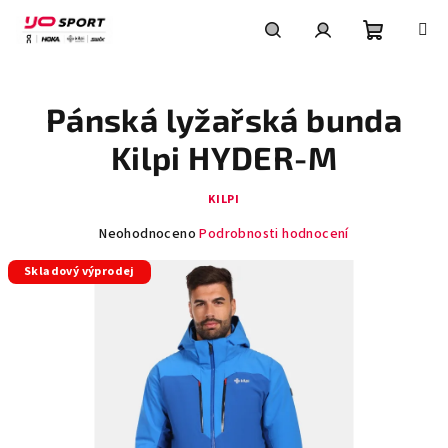
Přejít
na
obsah
Nákupní
Hledat
Přihlášení
Pánská lyžařská bunda
košík
Kilpi HYDER-M
KILPI
Průměrné
Neohodnoceno
Podrobnosti hodnocení
hodnocení
Skladový výprodej
produktu
je
0,0
z
5
hvězdiček.