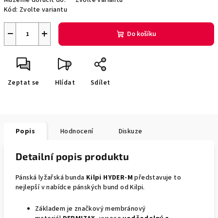
Můžeme doručit do:
Zvolte variantu
Kód:
Zvolte variantu
−
+
Do košíku
Zeptat se
Hlídat
Sdílet
Popis
Hodnocení
Diskuze
Detailní popis produktu
Pánská lyžařská bunda
Kilpi HYDER-M
představuje to
nejlepší v nabídce pánských bund od Kilpi.
Základem je značkový membránový