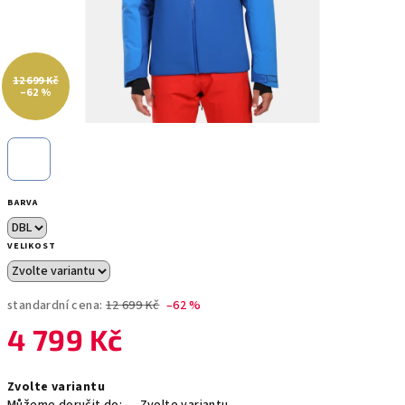
12 699 Kč
–62 %
BARVA
VELIKOST
standardní cena:
12 699 Kč
–62 %
4 799 Kč
Měrná
Zvolte variantu
cena: