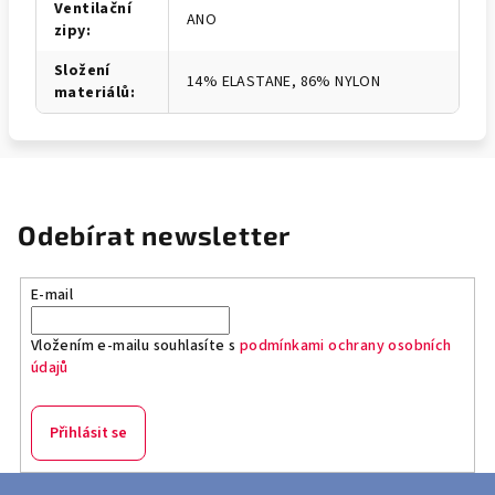
Ventilační
ANO
zipy
:
Složení
14% ELASTANE, 86% NYLON
materiálů
:
Odebírat newsletter
E-mail
Vložením e-mailu souhlasíte s
podmínkami ochrany osobních
údajů
Přihlásit se
Z