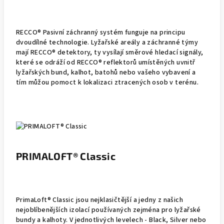
RECCO® Pasivní záchranný systém funguje na principu
dvoudílné technologie. Lyžařské areály a záchranné týmy
mají RECCO® detektory, ty vysílají směrové hledací signály,
které se odráží od RECCO® reflektorů umístěných uvnitř
lyžařských bund, kalhot, batohů nebo vašeho vybavení a
tím můžou pomoct k lokalizaci ztracených osob v terénu.
PRIMALOFT® Classic
PrimaLoft® Classic jsou nejklasičtější a jedny z našich
nejoblíbenějších izolací používaných zejména pro lyžařské
bundy a kalhoty. V jednotlivých levelech - Black, Silver nebo