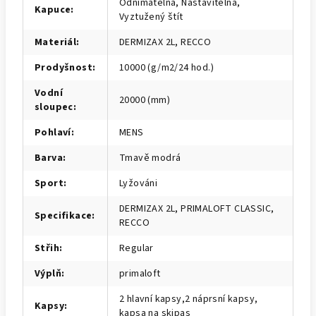
Odnímatelná, Nastavitelná,
Kapuce
:
Vyztužený štít
Materiál
:
DERMIZAX 2L, RECCO
Prodyšnost
:
10000 (g/m2/24 hod.)
Vodní
20000 (mm)
sloupec
:
Pohlaví
:
MENS
Barva
:
Tmavě modrá
Sport
:
Lyžováni
DERMIZAX 2L, PRIMALOFT CLASSIC,
Specifikace
:
RECCO
Střih
:
Regular
Výplň
:
primaloft
2 hlavní kapsy,2 náprsní kapsy,
Kapsy
:
kapsa na skipas