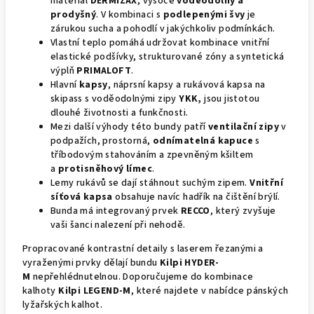
materiál
DERMIZAX
, vysoce
voděodolný a
prodyšný
. V kombinaci s
podlepenými švy
je
zárukou sucha a pohodlí v jakýchkoliv podmínkách.
Vlastní teplo pomáhá udržovat kombinace vnitřní
elastické podšívky, strukturované zóny a syntetická
výplň
PRIMALOFT
.
Hlavní
kapsy
, náprsní kapsy a rukávová kapsa na
skipass s voděodolnými zipy
YKK,
jsou jistotou
dlouhé životnosti a funkčnosti.
Mezi další výhody této bundy patří
ventilační zipy
v
podpažích, prostorná,
odnímatelná kapuce
s
tříbodovým stahováním a zpevněným kšiltem
a
protisněhový límec
.
Lemy rukávů se dají stáhnout suchým zipem.
Vnitřní
síťová kapsa
obsahuje navíc hadřík na čištění brýlí.
Bunda má integrovaný prvek
RECCO
, který zvyšuje
vaši šanci nalezení při nehodě.
Propracované kontrastní detaily s laserem řezanými a
vyraženými prvky dělají bundu
Kilpi HYDER-
M
nepřehlédnutelnou. Doporučujeme do kombinace
kalhoty
Kilpi LEGEND-M
, které najdete v nabídce pánských
lyžařských kalhot.