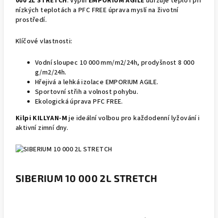
000 2L STRETCH
. Výplň
EMPORIUM AGILE
udržuje teplo i při
nízkých teplotách a PFC FREE úprava myslí na životní
prostředí.
Klíčové vlastnosti:
Vodní sloupec 10 000 mm/m2/24h, prodyšnost 8 000
g/m2/24h.
Hřejivá a lehká izolace EMPORIUM AGILE.
Sportovní střih a volnost pohybu.
Ekologická úprava PFC FREE.
Kilpi KILLYAN-M
je ideální volbou pro každodenní lyžování i
aktivní zimní dny.
SIBERIUM 10 000 2L STRETCH