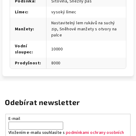
Podšívka
:
Síťovina, Sněžný pás
Límec
:
vysoký límec
Nastavitelný lem rukávů na suchý
Manžety
:
zip, Sněhové manžety s otvory na
palce
Vodní
10000
sloupec
:
Prodyšnost
:
8000
Odebírat newsletter
E-mail
Vložením e-mailu souhlasíte s
podmínkami ochrany osobních