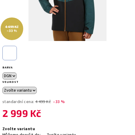
4 499 Kč
–33 %
BARVA
VELIKOST
standardní cena:
4 499 Kč
–33 %
2 999 Kč
Měrná
Zvolte variantu
cena: