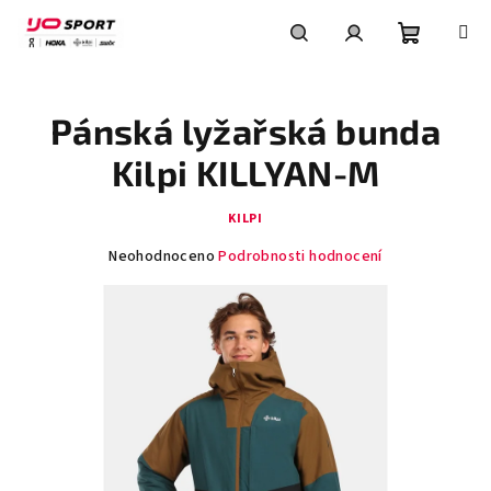
Přejít
na
obsah
Nákupní
Hledat
Přihlášení
Pánská lyžařská bunda
košík
Kilpi KILLYAN-M
KILPI
Průměrné
Neohodnoceno
Podrobnosti hodnocení
hodnocení
produktu
je
0,0
z
5
hvězdiček.