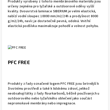
Produkty vyrobeny z tohoto membránového materiálu jsou
určeny zejména pro lyžařské a outdoorové oděvy vyšší
kvality. Dvouvrstvá laminace SIBERIUM je velmi elastická,
nabízí vodní sloupec 10000 mm/m2/24h a prodyšnost 8000
g/m2/24h, navíc je dostatečně pevná, odolná. Vnitřní
elastická podšívka maximalizuje pohodlí a volnost pohybu.
PFC FREE
Produkty z řady označené logem PFC FREE jsou šetrnější k
životnímu prostředí a také k lidskému zdraví, jelikož
neobsahují látky z řady flourkarbonů, běžně používaných u
outdoorového nebo lyžařského oblečení jako součást
nepromokavé membrány nebo impregnace.