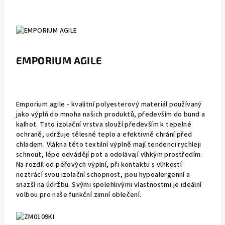
EMPORIUM AGILE
Emporium agile - kvalitní polyesterový materiál používaný
jako výplň do mnoha našich produktů, především do bund a
kalhot. Tato izolační vrstva slouží především k tepelné
ochraně, udržuje tělesné teplo a efektivně chrání před
chladem. Vlákna této textilní výplně mají tendenci rychleji
schnout, lépe odvádějí pot a odolávají vlhkým prostředím.
Na rozdíl od péřových výplní, při kontaktu s vlhkostí
neztrácí svou izolační schopnost, jsou hypoalergenní a
snazší na údržbu. Svými spolehlivými vlastnostmi je ideální
volbou pro naše funkční zimní oblečení.