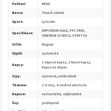
Pohlaví
:
MENS
Barva
:
Tmavě zelená
Sport
:
Lyžováni
EMPORIUM AGILE, PFC FREE,
Specifikace
:
SIBERIUM 10 000 2L STRETCH
Střih
:
Regular
Výplň
:
syntetická
1 náprsní kapsa, 2 hlavní kapsy,
Kapsy
:
Kapsa na skipas
Zipy
:
nylonové,voděodolné
Tkanina
:
2 vrstvy, 4-směrná elasticita
Kapuce
:
nastavitelná, odjímatelná
Švy
:
podlepené