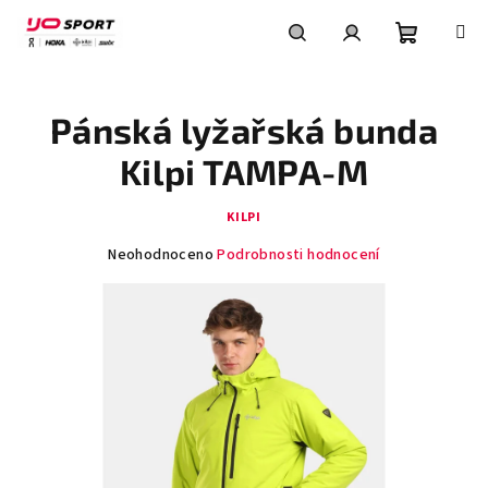
Přejít
na
obsah
Nákupní
Hledat
Přihlášení
Pánská lyžařská bunda
košík
Kilpi TAMPA-M
KILPI
Průměrné
Neohodnoceno
Podrobnosti hodnocení
hodnocení
produktu
je
0,0
z
5
hvězdiček.