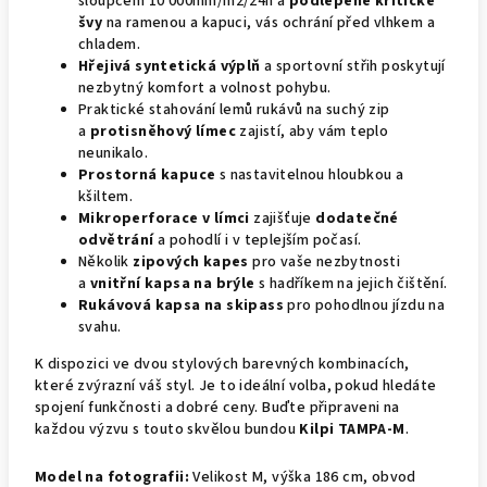
sloupcem 10 000mm/m2/24h a
podlepené kritické
švy
na ramenou a kapuci, vás ochrání před vlhkem a
chladem.
Hřejivá syntetická výplň
a sportovní střih poskytují
nezbytný komfort a volnost pohybu.
Praktické stahování lemů rukávů na suchý zip
a
protisněhový límec
zajistí, aby vám teplo
neunikalo.
Prostorná kapuce
s nastavitelnou hloubkou a
kšiltem.
Mikroperforace v límci
zajišťuje
dodatečné
odvětrání
a pohodlí i v teplejším počasí.
Několik
zipových kapes
pro vaše nezbytnosti
a
vnitřní kapsa na brýle
s hadříkem na jejich čištění.
Rukávová kapsa na skipass
pro pohodlnou jízdu na
svahu.
K dispozici ve dvou stylových barevných kombinacích,
které zvýrazní váš styl. Je to ideální volba, pokud hledáte
spojení funkčnosti a dobré ceny. Buďte připraveni na
každou výzvu s touto skvělou bundou
Kilpi TAMPA-M
.
Model na fotografii:
Velikost M, výška 186 cm, obvod