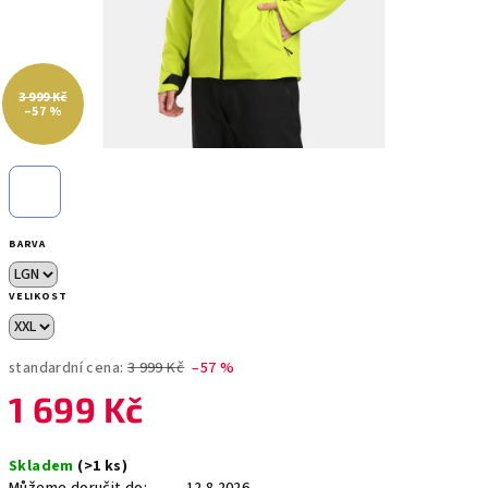
3 999 Kč
–57 %
BARVA
VELIKOST
standardní cena:
3 999 Kč
–57 %
1 699 Kč
Měrná
Skladem
(>1 ks)
cena: