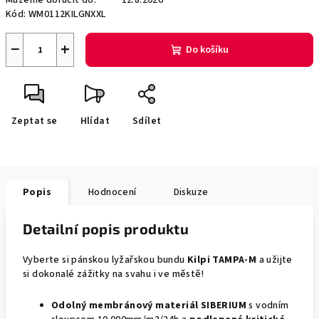
Můžeme doručit do:
12.8.2026
Kód:
WM0112KILGNXXL
−
+
Do košíku
Zeptat se
Hlídat
Sdílet
Popis
Hodnocení
Diskuze
Detailní popis produktu
Vyberte si pánskou lyžařskou bundu
Kilpi TAMPA-M
a užijte
si dokonalé zážitky na svahu i ve městě!
Odolný membránový materiál SIBERIUM
s vodním